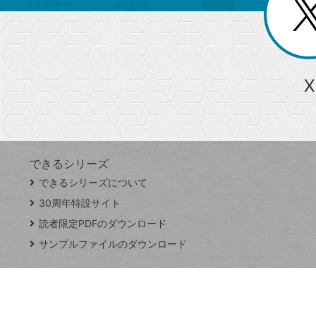
じ
閉
ー
る
じ
る
か
ら
急上昇ワード
X
探
Googleスプレッドシート
iPhone
VLOOKUP
す
できるシリーズ
close
できるシリーズについて
閉
ト
じ
ッ
30周年特設サイト
る
プ
読者限定PDFのダウンロード
ペ
サンプルファイルのダウンロード
ー
ジ