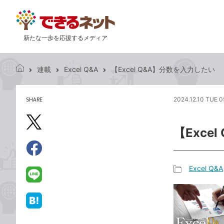
新たな一歩を応援するメディア
連載
Excel Q&A
【Excel Q&A】分数を入力したい
で
き
る
SHARE
2024.12.10 TUE 0
記
ネ
事
ッ
を
X（旧
ト
【Exce
シ
Twitter）
ェ
で
ア
Facebook
す
シ
で
Excel Q&A
る
ェ
記
シ
LINE
ア
事
ェ
で
カ
ア
送
は
テ
る
て