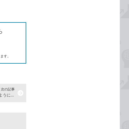
ら
します。
次の記事
arrow_forward
【Excel Q&A】数値を「0001」のように4けたで入力したい