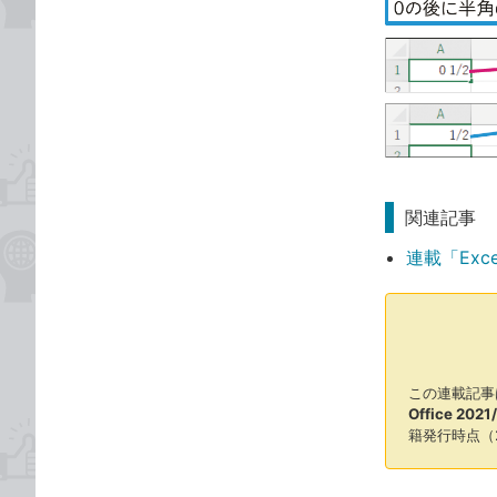
関連記事
連載「Exc
この連載記事
Office 202
籍発行時点（