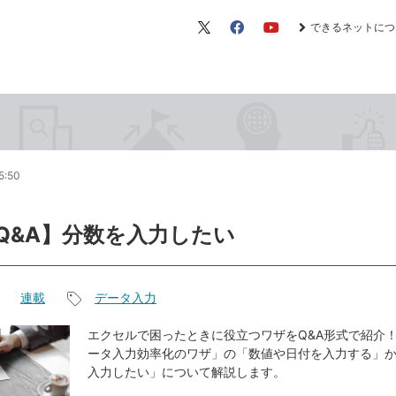
できるネットにつ
X（旧
Facebook
YouTube
Twitter）
5:50
l Q&A】分数を入力したい
連載
データ入力
記
事
エクセルで困ったときに役立つワザをQ&A形式で紹介！
ータ入力効率化のワザ」の「数値や日付を入力する」
タ
入力したい」について解説します。
グ