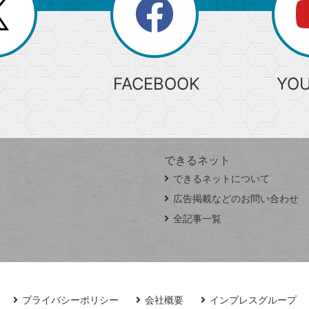
search
検
索
FACEBOOK
YO
できるネット
できるネットについて
広告掲載などのお問い合わせ
全記事一覧
プライバシーポリシー
会社概要
インプレスグループ