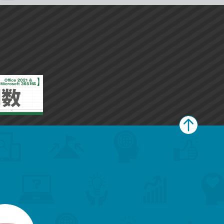
ペ
ー
ジ
上
部
へ