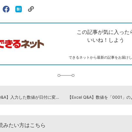
リ
X（旧
Facebook
は
ェアする
ン
witter）
で
て
ク
で
シ
な
を
シ
ェ
ブ
この記事が気に入った
コ
ェ
ア
ッ
ピ
ア
ク
いいね！しよう
ー
マ
ー
ク
できるネットから最新の記事をお届け
に
追
加
【Excel Q&A】入力した数値が日付に変わってしまう
読みたい方はこちら