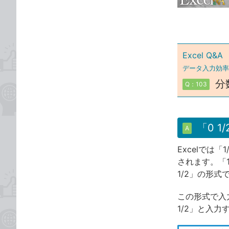
ゴ
な
リ
ブ
ッ
ク
Excel Q&A
マ
ー
データ入力効率
ク
分
Q：103
に
追
加
「0 
A
Excelでは
されます。「
1/2」の形式
この形式で入
1/2」と入力