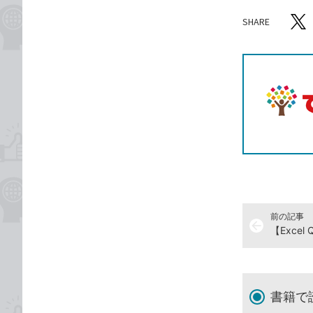
SHARE
記事をシ
T
前の記事
arrow_back
書籍で