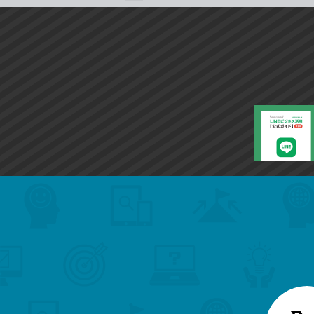
search
format_list_bulleted
検
カ
検
カ
索
テ
メ
ゴ
索
テ
ニ
リ
ュ
ー
ゴ
ー
一
を
覧
リ
閉
を