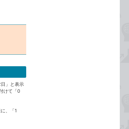
月2日」と表示
付けて「0
に、「1