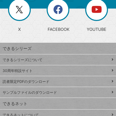
リ
を
覧
閉
を
ー
じ
閉
か
る
じ
る
search
ら
急
X
FACEBOOK
YOUTUBE
探
上
検
昇
索
す
ワ
できるシリーズ
ー
ド
できるシリーズについて
Google
ト
スプレ
ッ
30周年特設サイト
ッドシ
プ
読者限定PDFのダウンロード
ート
ペ
iPhone
ー
サンプルファイルのダウンロード
VLOOKUP
ジ
できるネット
連載
できるネットについて