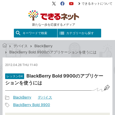
できるネットについて
X（旧
Facebook
YouTube
Twitter）
新たな一歩を応援するメディア
キーワードで検索
カテゴリーから探す
デバイス
BlackBerry
で
BlackBerry Bold 9900のアプリケーションを使うには
き
る
2012.04.26 THU 11:40
ネ
ッ
BlackBerry Bold 9900のアプリケー
レッスン04
ト
ションを使うには
BlackBerry
デバイス
記
BlackBerry Bold 9900
事
記
カ