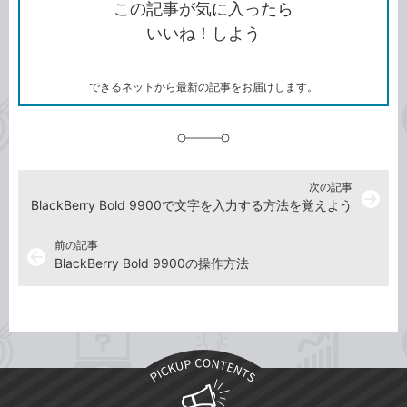
を
シ
ェ
ブ
この記事が気に入ったら
コ
ェ
ア
ッ
いいね！しよう
ピ
ア
ク
ー
マ
ー
ク
できるネットから最新の記事をお届けします。
に
追
加
次の記事
arrow_forward
BlackBerry Bold 9900で文字を入力する方法を覚えよう
前の記事
arrow_back
BlackBerry Bold 9900の操作方法