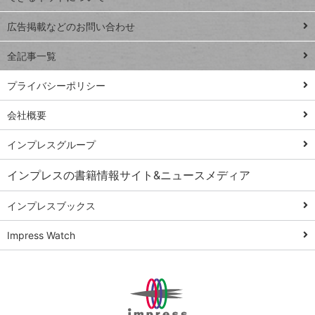
Excel Q&A
close
閉じ
トイアンナ流仕
広告掲載などのお問い合わせ
る
事術
全記事一覧
PowerAutomate
ではじめる業務
プライバシーポリシー
の完全自動化
会社概要
AI議事録作成術
Windows 11
インプレスグループ
Q&A
インプレスの書籍情報サイト&ニュースメディア
Teams踏み込み
活用術
インプレスブックス
Excel講師の仕事
Impress Watch
術
エクセル時短
パワポ時短
Windows Tips