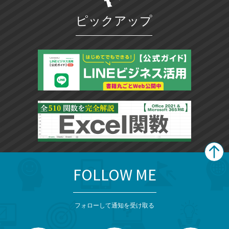
ピックアップ
FOLLOW ME
search
format_list_bulleted
検
カ
検
カ
索
テ
メ
ゴ
索
テ
ニ
リ
フォローして通知を受け取る
ゴ
ュ
ー
ー
一