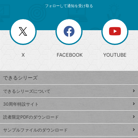
メ
ゴ
索
テ
ニ
リ
フォローして通知を受け取る
ゴ
ュ
ー
ー
一
リ
を
覧
閉
を
ー
じ
閉
か
る
じ
る
search
ら
急
X
FACEBOOK
YOUTUBE
探
上
検
昇
索
す
ワ
できるシリーズ
ー
ド
できるシリーズについて
Google
ト
スプレ
ッ
30周年特設サイト
ッドシ
プ
読者限定PDFのダウンロード
ート
ペ
iPhone
ー
サンプルファイルのダウンロード
VLOOKUP
ジ