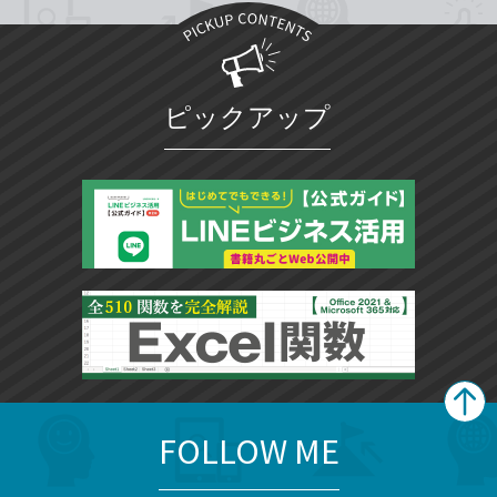
ピックアップ
FOLLOW ME
search
format_list_bulleted
検
カ
検
カ
索
テ