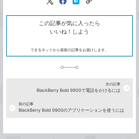
リ
X（旧
Facebook
は
ン
Twitter）
で
て
ク
で
シ
な
を
シ
ェ
ブ
この記事が気に入ったら
コ
ェ
ア
ッ
いいね！しよう
ピ
ア
ク
ー
マ
ー
ク
できるネットから最新の記事をお届けします。
に
追
加
次の記事
arrow_forward
BlackBerry Bold 9900で電話をかけるには
前の記事
arrow_back
BlackBerry Bold 9900のアプリケーションを使うには