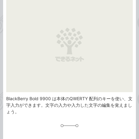
事
テ
タ
ゴ
グ
リ
BlackBerry Bold 9900 は本体のQWERTY 配列のキーを使い、文
字入力ができます。文字の入力や入力した文字の編集を覚えまし
ょう。