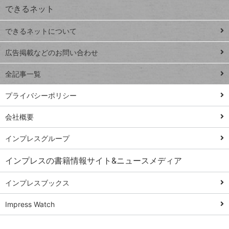
できるネット
連載
できるネットについて
Excel Q&A
close
閉じ
トイアンナ流仕
広告掲載などのお問い合わせ
る
事術
全記事一覧
PowerAutomate
ではじめる業務
プライバシーポリシー
の完全自動化
会社概要
AI議事録作成術
Windows 11
インプレスグループ
Q&A
インプレスの書籍情報サイト&ニュースメディア
Teams踏み込み
活用術
インプレスブックス
Excel講師の仕事
Impress Watch
術
エクセル時短