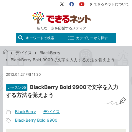
できるネットについて
X（旧
Facebook
YouTube
Twitter）
新たな一歩を応援するメディア
キーワードで検索
カテゴリーから探す
デバイス
BlackBerry
で
BlackBerry Bold 9900で文字を入力する方法を覚えよう
き
る
2012.04.27 FRI 11:30
ネ
ッ
BlackBerry Bold 9900で文字を入力
レッスン05
ト
する方法を覚えよう
BlackBerry
デバイス
記
BlackBerry Bold 9900
事
記
カ