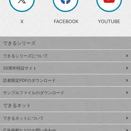
じ
閉
か
る
じ
る
search
ら
急
X
FACEBOOK
YOUTUBE
探
上
検
昇
索
す
ワ
できるシリーズ
ー
ド
できるシリーズについて
Google
ト
スプレ
ッ
30周年特設サイト
ッドシ
プ
読者限定PDFのダウンロード
ート
ペ
iPhone
ー
サンプルファイルのダウンロード
VLOOKUP
ジ
できるネット
連載
できるネットについて
Excel Q&A
close
閉じ
トイアンナ流仕
広告掲載などのお問い合わせ