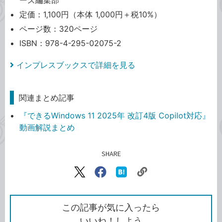
ーズ編集部
定価：1,100円（本体 1,000円＋税10%）
ページ数：320ページ
ISBN：978-4-295-02075-2
インプレスブックスで詳細を見る
関連まとめ記事
『できるWindows 11 2025年 改訂4版 Copilot対応』
動画解説まとめ
SHARE
記事をシェアする
リ
X（旧
Facebook
は
ン
Twitter）
で
て
ク
で
シ
な
を
シ
ェ
ブ
この記事が気に入ったら
コ
ェ
ア
ッ
いいね！しよう
ピ
ア
ク