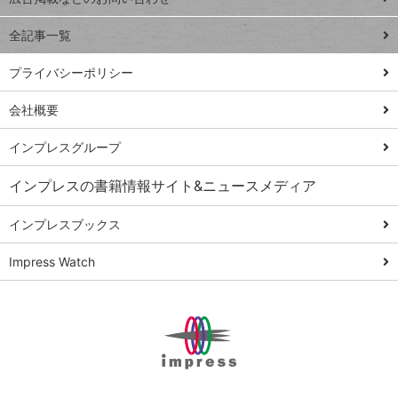
る
事術
全記事一覧
PowerAutomate
ではじめる業務
プライバシーポリシー
の完全自動化
会社概要
AI議事録作成術
Windows 11
インプレスグループ
Q&A
インプレスの書籍情報サイト&ニュースメディア
Teams踏み込み
活用術
インプレスブックス
Excel講師の仕事
Impress Watch
術
エクセル時短
パワポ時短
Windows Tips
神保町ペロリ旅