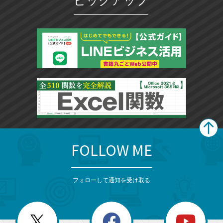
ピックアップ
FOLLOW ME
search
format_list_bulleted
検
カ
検
カ
索
テ
メ
ゴ
索
テ
ニ
リ
フォローして通知を受け取る
ゴ
ュ
ー
ー
一
リ
を
覧
閉
を
ー