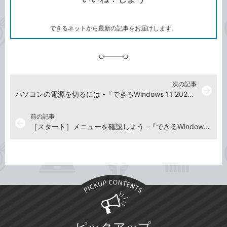
ー
マ
ー
ク
できるネットから最新の記事をお届けします。
に
追
加
次の記事
arrow_forward
パソコンの電源を切るには -『できるWindows 11 2025年 改訂4版 Copilot対応』動画解説
前の記事
arrow_back
［スタート］メニューを確認しよう -『できるWindows 11 2025年 改訂4版 Copilot対応』動画解説