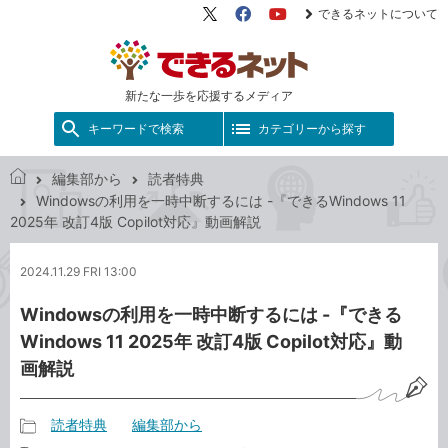
できるネットについて
X（旧
Facebook
YouTube
Twitter）
新たな一歩を応援するメディア
キーワードで検索
カテゴリーから探す
編集部から
読者特典
で
Windowsの利用を一時中断するには -『できるWindows 11
き
2025年 改訂4版 Copilot対応』動画解説
る
ネ
2024.11.29 FRI 13:00
ッ
ト
Windowsの利用を一時中断するには -『できる
Windows 11 2025年 改訂4版 Copilot対応』動
画解説
読者特典
編集部から
記