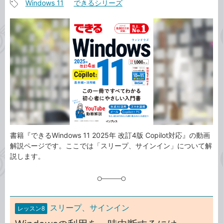
Windows 11
できるシリーズ
事
記
カ
事
テ
タ
ゴ
グ
リ
書籍『できるWindows 11 2025年 改訂4版 Copilot対応』の動画
解説ページです。ここでは「スリープ、サインイン」について解
説します。
スリープ、サインイン
レッスン8