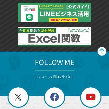
FOLLOW ME
search
format_list_bulleted
検
カ
検
カ
索
テ
メ
ゴ
索
テ
ニ
リ
フォローして通知を受け取る
ゴ
ュ
ー
ー
一
リ
を
覧
閉
を
ー
じ
閉
か
る
じ
る