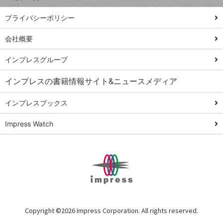
PowerAutomate
ではじめる業務
プライバシーポリシー
の完全自動化
会社概要
AI議事録作成術
Windows 11
インプレスグループ
Q&A
インプレスの書籍情報サイト&ニュースメディア
Teams踏み込み
活用術
インプレスブックス
Excel講師の仕事
Impress Watch
術
エクセル時短
パワポ時短
Windows Tips
神保町ペロリ旅
俺のメルカリ
Copyright ©
2026 Impress Corporation. All rights reserved.