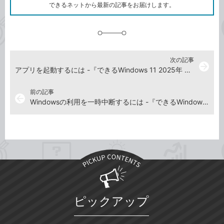
ク
できるネットから最新の記事をお届けします。
に
追
加
次の記事
arrow_forward
アプリを起動するには -『できるWindows 11 2025年 改訂4版 Copilot対応』動画解説
前の記事
arrow_back
Windowsの利用を一時中断するには -『できるWindows 11 2025年 改訂4版 Copilot対応』動画解説
ピックアップ