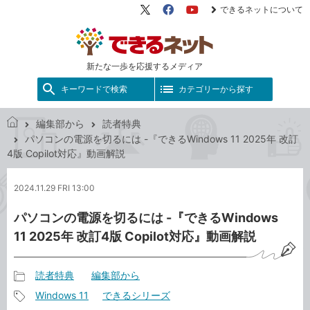
できるネットについて
X（旧
Facebook
YouTube
Twitter）
新たな一歩を応援するメディア
キーワードで検索
カテゴリーから探す
編集部から
読者特典
で
パソコンの電源を切るには -『できるWindows 11 2025年 改訂
き
4版 Copilot対応』動画解説
る
ネ
2024.11.29 FRI 13:00
ッ
ト
パソコンの電源を切るには -『できるWindows
11 2025年 改訂4版 Copilot対応』動画解説
読者特典
編集部から
記
Windows 11
できるシリーズ
事
記