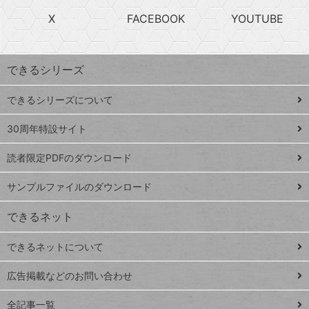
search
ら
急
X
FACEBOOK
YOUTUBE
探
上
検
昇
索
す
ワ
できるシリーズ
ー
ド
できるシリーズについて
Google
ト
スプレ
ッ
30周年特設サイト
ッドシ
プ
読者限定PDFのダウンロード
ート
ペ
iPhone
ー
サンプルファイルのダウンロード
VLOOKUP
ジ
できるネット
連載
できるネットについて
Excel Q&A
close
閉じ
トイアンナ流仕
広告掲載などのお問い合わせ
る
事術
全記事一覧