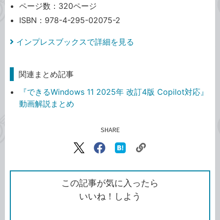
ページ数：320ページ
ISBN：978-4-295-02075-2
インプレスブックスで詳細を見る
関連まとめ記事
『できるWindows 11 2025年 改訂4版 Copilot対応』
動画解説まとめ
SHARE
記事をシェアする
リ
X（旧
Facebook
は
ン
Twitter）
で
て
ク
で
シ
な
を
シ
ェ
ブ
この記事が気に入ったら
コ
ェ
ア
ッ
いいね！しよう
ピ
ア
ク
ー
マ
ー