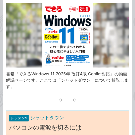
カ
事
テ
タ
ゴ
グ
リ
書籍『できるWindows 11 2025年 改訂4版 Copilot対応』の動画
解説ページです。ここでは「シャットダウン」について解説しま
す。
シャットダウン
レッスン9
パソコンの電源を切るには