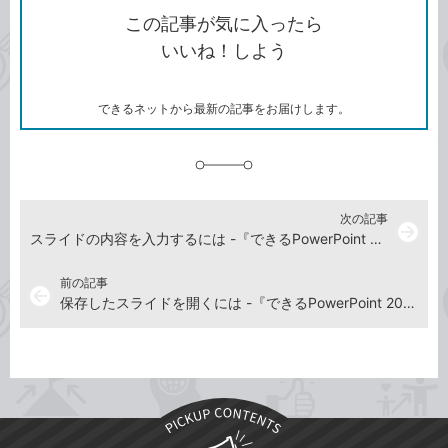
を
シ
ェ
ブ
この記事が気に入ったら
コ
ェ
ア
ッ
いいね！しよう
ピ
ア
ク
ー
マ
ー
ク
できるネットから最新の記事をお届けします。
に
追
加
次の記事
arrow_forward
スライドの内容を入力するには -『できるPowerPoint 2024 Copilot対応 Office 2024＆Microsoft 365版』動画解説
前の記事
arrow_back
保存したスライドを開くには -『できるPowerPoint 2024 Copilot対応 Office 2024＆Microsoft 365版』動画解説