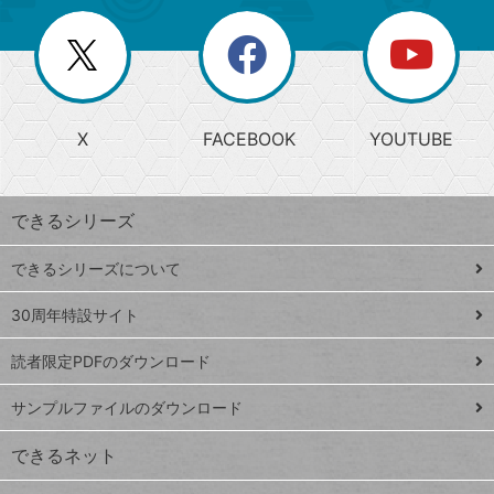
ー
一
リ
を
覧
閉
を
ー
じ
閉
か
る
じ
る
search
ら
急
X
FACEBOOK
YOUTUBE
探
上
検
昇
索
す
ワ
できるシリーズ
ー
ド
できるシリーズについて
Google
ト
スプレ
ッ
30周年特設サイト
ッドシ
プ
読者限定PDFのダウンロード
ート
ペ
iPhone
ー
サンプルファイルのダウンロード
VLOOKUP
ジ
できるネット
連載