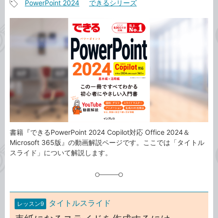
PowerPoint 2024
できるシリーズ
事
記
カ
事
テ
タ
ゴ
グ
リ
書籍『できるPowerPoint 2024 Copilot対応 Office 2024＆
Microsoft 365版』の動画解説ページです。ここでは「タイトル
スライド」について解説します。
タイトルスライド
レッスン9