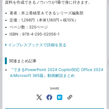
資料を作成できるノウハウが1冊で身に付きます。
著者：井上香緒里＆できるシリーズ編集部
定価：1,298円（本体1,180円＋税10%）
ページ数：320ページ
ISBN：978-4-295-02056-1
インプレスブックスで詳細を見る
関連まとめ記事
『できるPowerPoint 2024 Copilot対応 Office 2024
＆Microsoft 365版』動画解説まとめ
SHARE
記事をシェアする
リ
X（旧
Facebook
は
ン
Twitter）
で
て
ク
で
シ
な