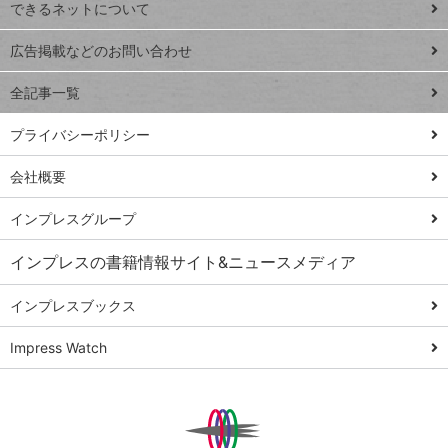
できるネットについて
Excel Q&A
close
閉じ
トイアンナ流仕
広告掲載などのお問い合わせ
る
事術
全記事一覧
PowerAutomate
ではじめる業務
プライバシーポリシー
の完全自動化
会社概要
AI議事録作成術
Windows 11
インプレスグループ
Q&A
インプレスの書籍情報サイト&ニュースメディア
Teams踏み込み
活用術
インプレスブックス
Excel講師の仕事
Impress Watch
術
エクセル時短
パワポ時短