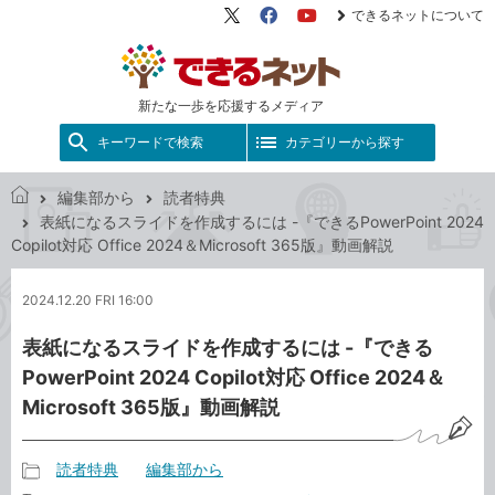
できるネットについて
X（旧
Facebook
YouTube
Twitter）
新たな一歩を応援するメディア
キーワードで検索
カテゴリーから探す
編集部から
読者特典
で
表紙になるスライドを作成するには -『できるPowerPoint 2024
き
Copilot対応 Office 2024＆Microsoft 365版』動画解説
る
ネ
2024.12.20 FRI 16:00
ッ
ト
表紙になるスライドを作成するには -『できる
PowerPoint 2024 Copilot対応 Office 2024＆
Microsoft 365版』動画解説
読者特典
編集部から
記