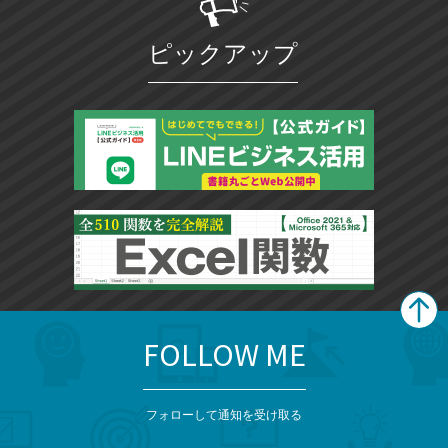
ピックアップ
FOLLOW ME
search
format_list_bulleted
検
カ
検
カ
索
テ
メ
ゴ
索
テ
ニ
リ
フォローして通知を受け取る
ゴ
ュ
ー