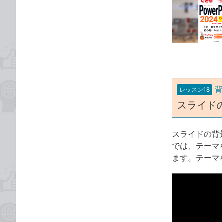
事
な
カ
ブ
テ
ッ
ゴ
ク
リ
マ
ー
ク
に
レッスン18
追
スライド
加
スライドの背
では、テーマ
ます。テーマ