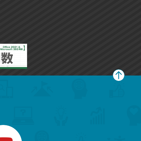
ペ
ー
ジ
上
部
へ