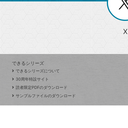
ー
る
じ
る
か
ら
急上昇ワード
X
探
Googleスプレッドシート
iPhone
VLOOKUP
す
できるシリーズ
close
できるシリーズについて
閉
ト
じ
ッ
30周年特設サイト
る
プ
読者限定PDFのダウンロード
ペ
サンプルファイルのダウンロード
ー
ジ
連載