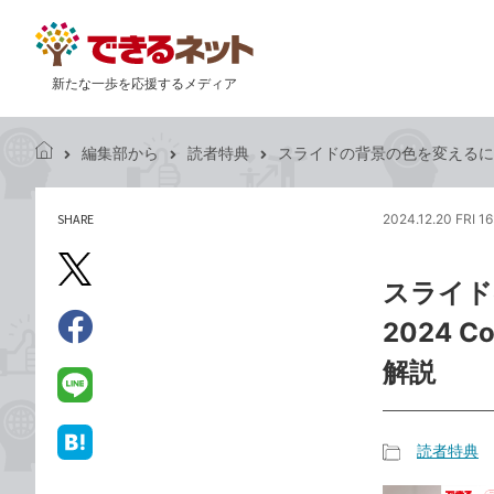
新たな一歩を応援するメディア
編集部から
読者特典
スライドの背景の色を変えるには -『でき
で
き
る
SHARE
2024.12.20 FRI 1
記
ネ
事
ッ
を
X（旧
ト
スライドの
シ
Twitter）
ェ
2024 C
で
ア
Facebook
す
シ
で
解説
る
ェ
シ
LINE
ア
ェ
で
ア
送
読者特典
は
記
る
て