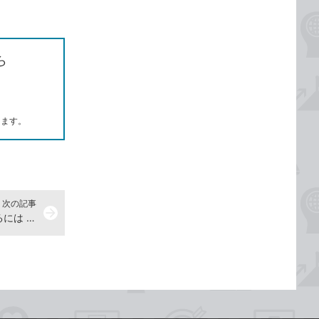
ら
します。
次の記事
arrow_forward
スライド全体のフォントを変更するには -『できるPowerPoint 2024 Copilot対応 Office 2024＆Microsoft 365版』動画解説