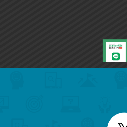
search
format_list_bulleted
検
カ
検
カ
索
テ
メ
ゴ
索
テ
ニ
リ
ュ
ー
ゴ
ー
一
を
覧
リ
閉
を
じ
閉