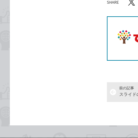
SHARE
記事をシ
T
前の記事
arrow_back