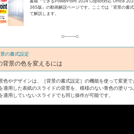
事
書籍『できるPowerPoint 2024 Copilot対応 Office 202
365版』の動画解説ページです。ここでは「背景の書
タ
て解説します。
グ
背景の書式設定
の背景の色を変えるには
景色やデザインは、［背景の書式設定］の機能を使って変更で
を適用した表紙のスライドの背景を、模様のない青色の塗りつ
を適用していないスライドでも同じ操作が可能です。