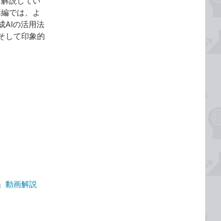
に解説してい
用編では、よ
AIの活用法
そして印象的
65版』動画解説