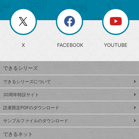
ゴ
ュ
ー
ー
一
リ
を
覧
閉
を
ー
じ
閉
か
る
じ
る
search
ら
急
X
FACEBOOK
YOUTUBE
探
上
検
昇
索
す
ワ
できるシリーズ
ー
ド
できるシリーズについて
Google
ト
スプレ
ッ
30周年特設サイト
ッドシ
プ
読者限定PDFのダウンロード
ート
ペ
iPhone
ー
サンプルファイルのダウンロード
VLOOKUP
ジ
できるネット