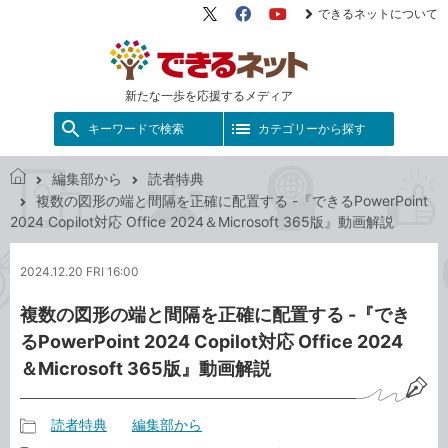
できるネットについて
X（旧
Facebook
YouTube
Twitter）
新たな一歩を応援するメディア
キーワードで検索
カテゴリーから探す
編集部から
読者特典
で
複数の図形の端と間隔を正確に配置する -『できるPowerPoint
き
2024 Copilot対応 Office 2024＆Microsoft 365版』動画解説
る
ネ
2024.12.20 FRI 16:00
ッ
ト
複数の図形の端と間隔を正確に配置する -『でき
るPowerPoint 2024 Copilot対応 Office 2024
＆Microsoft 365版』動画解説
読者特典
編集部から
記