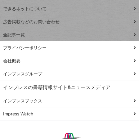
連載
できるネットについて
Excel Q&A
close
閉じ
トイアンナ流仕
広告掲載などのお問い合わせ
る
事術
全記事一覧
PowerAutomate
ではじめる業務
プライバシーポリシー
の完全自動化
会社概要
AI議事録作成術
Windows 11
インプレスグループ
Q&A
インプレスの書籍情報サイト&ニュースメディア
Teams踏み込み
活用術
インプレスブックス
Excel講師の仕事
Impress Watch
術
エクセル時短
パワポ時短