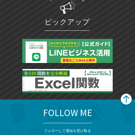
ピックアップ
FOLLOW ME
search
format_list_bulleted
検
カ
検
カ
索
テ
メ
ゴ
索
テ
ニ
リ
フォローして通知を受け取る