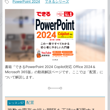
PowerPoint 2024
できるシリーズ
事
記
カ
事
テ
タ
ゴ
グ
リ
書籍『できるPowerPoint 2024 Copilot対応 Office 2024＆
Microsoft 365版』の動画解説ページです。ここでは「配置」に
ついて解説します。
配置
レッスン57