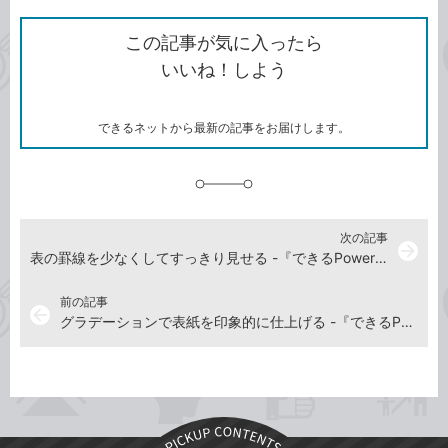
ク
で
シ
な
を
シ
ェ
ブ
この記事が気に入ったら
コ
ェ
ア
ッ
いいね！しよう
ピ
ア
ク
ー
マ
ー
ク
できるネットから最新の記事をお届けします。
に
追
加
次の記事
arrow_forward
表の罫線を少なくしてすっきり見せる -『できるPowerPoint 2024 Copilot対応 Office 2024＆Microsoft 365版』動画解説
前の記事
arrow_back
グラデーションで表紙を印象的に仕上げる -『できるPowerPoint 2024 Copilot対応 Office 2024＆Microsoft 365版』動画解説