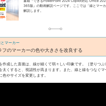
事
書籍『できるPowerPoint 2024 Copilot対応 Office 202
365版』の動画解説ページです。ここでは「線とマー
タ
解説します。
グ
線とマーカー
ラフのマーカーの色や大きさを改良する
を作成した直後は、線が細くて弱々しい印象です。［塗りつぶ
を太くすると、視認性が高まります。また、線と線をつなぐマ
に色やサイズを変更します。