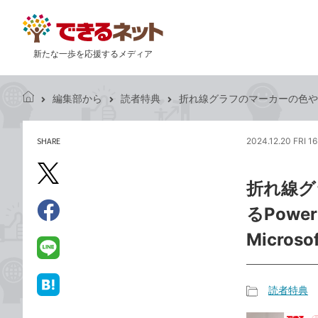
新たな一歩を応援するメディア
編集部から
読者特典
折れ線グラフのマーカーの色や大きさを改
で
き
る
SHARE
2024.12.20 FRI 1
記
ネ
事
ッ
を
X（旧
ト
折れ線グ
シ
Twitter）
ェ
るPowerP
で
ア
Facebook
す
シ
で
Micros
る
ェ
シ
LINE
ア
ェ
で
ア
送
読者特典
は
記
る
て