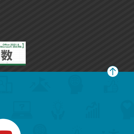
ペ
ー
ジ
上
部
へ