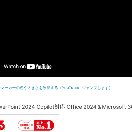
マーカーの色や大きさを改良する（YouTubeにジャンプします）
Point 2024 Copilot対応 Office 2024＆Microsoft 