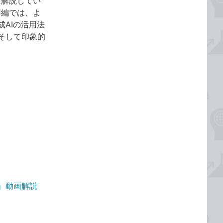
に解説してい
用編では、よ
AIの活用法
そして印象的
65版』動画解説