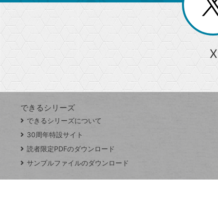
ー
る
じ
る
か
ら
急上昇ワード
X
探
Googleスプレッドシート
iPhone
VLOOKUP
す
できるシリーズ
close
できるシリーズについて
閉
ト
じ
ッ
30周年特設サイト
る
プ
読者限定PDFのダウンロード
ペ
サンプルファイルのダウンロード
ー
ジ
連載