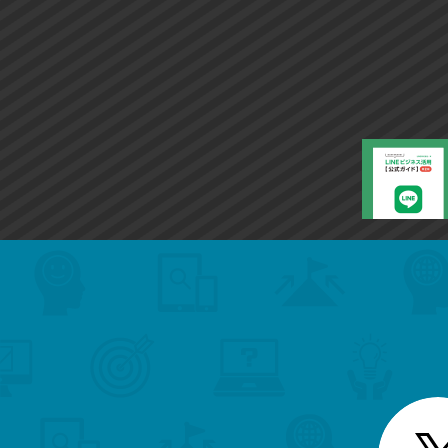
search
format_list_bulleted
検
カ
検
カ
索
テ
メ
ゴ
索
テ
ニ
リ
ュ
ー
ゴ
ー
一
を
覧
リ
閉
を
じ
閉