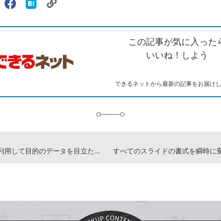
リ
X（旧
Facebook
は
ェアする
ン
witter）
で
て
ク
で
シ
な
を
シ
ェ
ブ
この記事が気に入った
コ
ェ
ア
ッ
ピ
ア
ク
いいね！しよう
ー
マ
ー
ク
できるネットから最新の記事をお届け
に
追
加
無彩色を利用して目的のデータを目立たせる -『できるPowerPoint 2024 Copilot対応 Office 2024＆Microsoft 365版』動画解説