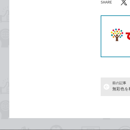
SHARE
記事をシ
T
前の記事
arrow_back