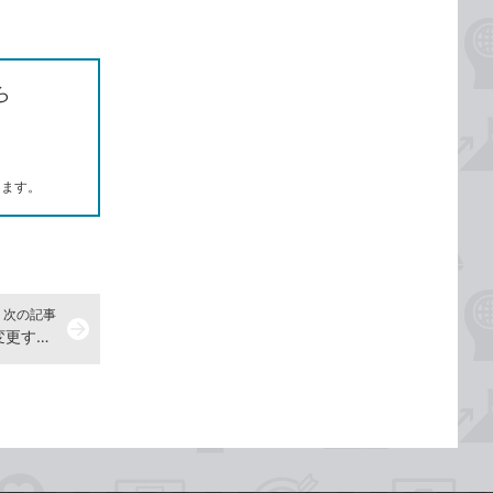
ら
します。
次の記事
arrow_forward
すべてのスライドの書式を瞬時に変更する -『できるPowerPoint 2024 Copilot対応 Office 2024＆Microsoft 365版』動画解説