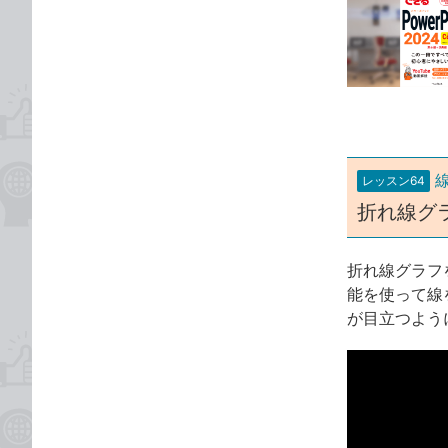
事
な
カ
ブ
テ
ッ
ゴ
ク
リ
マ
ー
ク
に
レッスン64
追
折れ線グ
加
折れ線グラフ
能を使って線
が目立つよう