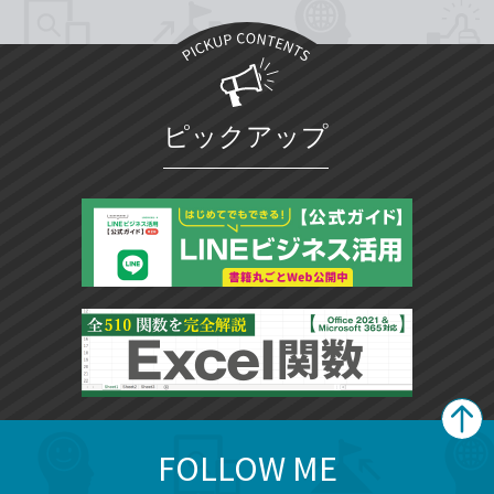
ピックアップ
FOLLOW ME
search
format_list_bulleted
検
カ
検
カ