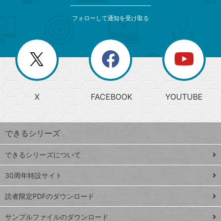
索
テ
メ
ゴ
索
テ
ニ
リ
フォローして通知を受け取る
ゴ
ュ
ー
ー
一
リ
を
覧
閉
を
ー
じ
閉
か
る
じ
る
search
ら
急
X
FACEBOOK
YOUTUBE
探
上
検
昇
索
す
ワ
できるシリーズ
ー
ド
できるシリーズについて
Google
ト
スプレ
ッ
30周年特設サイト
ッドシ
プ
読者限定PDFのダウンロード
ート
ペ
iPhone
ー
サンプルファイルのダウンロード