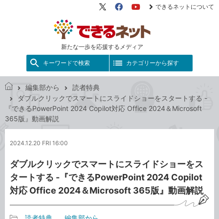
できるネットについて
X（旧
Facebook
YouTube
Twitter）
新たな一歩を応援するメディア
キーワードで検索
カテゴリーから探す
編集部から
読者特典
で
ダブルクリックでスマートにスライドショーをスタートする -
き
『できるPowerPoint 2024 Copilot対応 Office 2024＆Microsoft
る
365版』動画解説
ネ
ッ
2024.12.20 FRI 16:00
ト
ダブルクリックでスマートにスライドショーをス
タートする -『できるPowerPoint 2024 Copilot
対応 Office 2024＆Microsoft 365版』動画解説
読者特典
編集部から