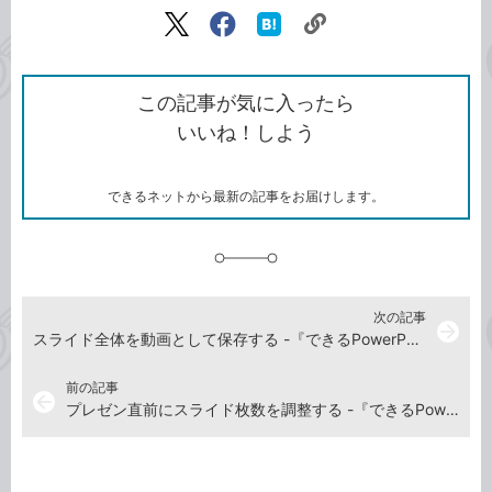
記事をシェアする
リ
X（旧
Facebook
は
ン
Twitter）
で
て
ク
で
シ
な
を
シ
ェ
ブ
この記事が気に入ったら
コ
ェ
ア
ッ
いいね！しよう
ピ
ア
ク
ー
マ
ー
ク
できるネットから最新の記事をお届けします。
に
追
加
次の記事
arrow_forward
スライド全体を動画として保存する -『できるPowerPoint 2024 Copilot対応 Office 2024＆Microsoft 365版』動画解説
前の記事
arrow_back
プレゼン直前にスライド枚数を調整する -『できるPowerPoint 2024 Copilot対応 Office 2024＆Microsoft 365版』動画解説