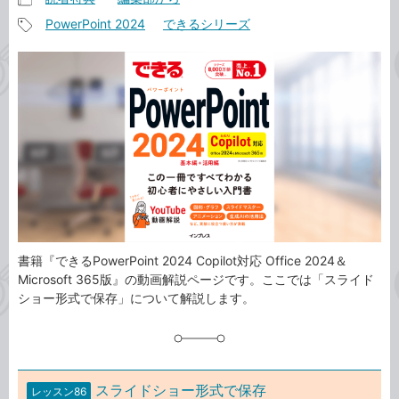
記
PowerPoint 2024
できるシリーズ
事
記
カ
事
テ
タ
ゴ
グ
リ
書籍『できるPowerPoint 2024 Copilot対応 Office 2024＆
Microsoft 365版』の動画解説ページです。ここでは「スライド
ショー形式で保存」について解説します。
スライドショー形式で保存
レッスン86