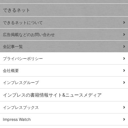
VLOOKUP
ジ
できるネット
連載
できるネットについて
Excel Q&A
close
閉じ
トイアンナ流仕
広告掲載などのお問い合わせ
る
事術
全記事一覧
PowerAutomate
ではじめる業務
プライバシーポリシー
の完全自動化
会社概要
AI議事録作成術
Windows 11
インプレスグループ
Q&A
インプレスの書籍情報サイト&ニュースメディア
Teams踏み込み
活用術
インプレスブックス
Excel講師の仕事
Impress Watch
術