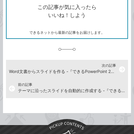
を
シ
ェ
ブ
この記事が気に入ったら
コ
ェ
ア
ッ
いいね！しよう
ピ
ア
ク
ー
マ
ー
ク
できるネットから最新の記事をお届けします。
に
追
加
次の記事
arrow_forward
Word文書からスライドを作る -『できるPowerPoint 2024 Copilot対応 Office 2024＆Microsoft 365版』動画解説
前の記事
arrow_back
テーマに沿ったスライドを自動的に作成する -『できるPowerPoint 2024 Copilot対応 Office 2024＆Microsoft 365版』動画解説