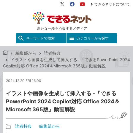
できるネットについて
X（旧
Facebook
YouTube
Twitter）
新たな一歩を応援するメディア
キーワードで検索
カテゴリーから探す
編集部から
読者特典
で
イラストや画像を生成して挿入する -『できるPowerPoint 2024
き
Copilot対応 Office 2024＆Microsoft 365版』動画解説
る
ネ
2024.12.20 FRI 16:00
ッ
ト
イラストや画像を生成して挿入する -『できる
PowerPoint 2024 Copilot対応 Office 2024＆
Microsoft 365版』動画解説
読者特典
編集部から
記