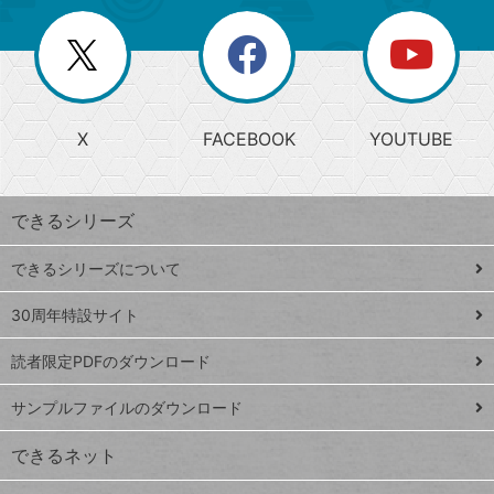
ー
一
リ
を
覧
閉
を
ー
じ
閉
か
る
じ
る
search
ら
急
X
FACEBOOK
YOUTUBE
探
上
検
昇
索
す
ワ
できるシリーズ
ー
ド
できるシリーズについて
Google
ト
スプレ
ッ
30周年特設サイト
ッドシ
プ
読者限定PDFのダウンロード
ート
ペ
iPhone
ー
サンプルファイルのダウンロード
VLOOKUP
ジ
できるネット
連載