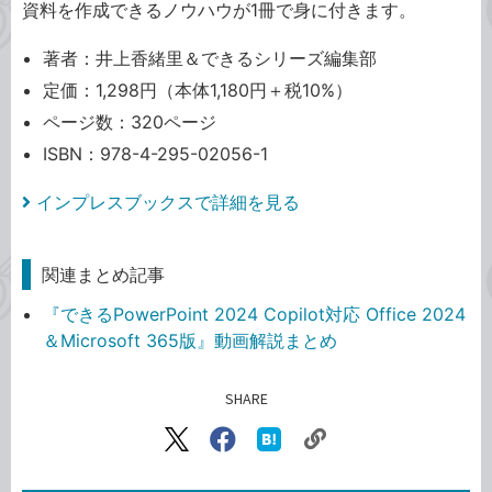
資料を作成できるノウハウが1冊で身に付きます。
著者：井上香緒里＆できるシリーズ編集部
定価：1,298円（本体1,180円＋税10%）
ページ数：320ページ
ISBN：978-4-295-02056-1
インプレスブックスで詳細を見る
関連まとめ記事
『できるPowerPoint 2024 Copilot対応 Office 2024
＆Microsoft 365版』動画解説まとめ
SHARE
記事をシェアする
リ
X（旧
Facebook
は
ン
Twitter）
で
て
ク
で
シ
な