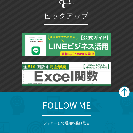
ピックアップ
FOLLOW ME
search
format_list_bulleted
検
カ
検
カ
索
テ
メ
ゴ
索
テ
ニ
リ
フォローして通知を受け取る
ゴ
ュ
ー