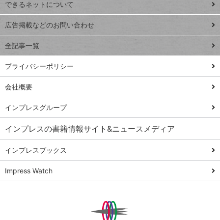
できるネットについて
Excel Q&A
close
閉じ
トイアンナ流仕
広告掲載などのお問い合わせ
る
事術
全記事一覧
PowerAutomate
ではじめる業務
プライバシーポリシー
の完全自動化
会社概要
AI議事録作成術
Windows 11
インプレスグループ
Q&A
インプレスの書籍情報サイト&ニュースメディア
Teams踏み込み
活用術
インプレスブックス
Excel講師の仕事
Impress Watch
術
エクセル時短
パワポ時短