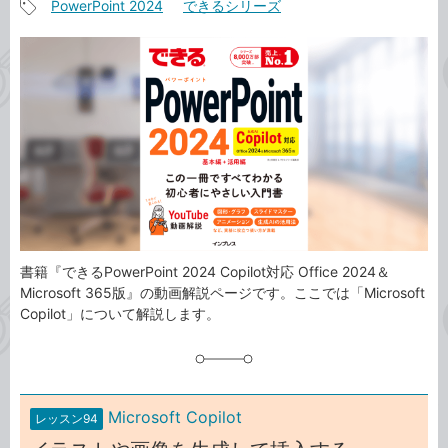
PowerPoint 2024
できるシリーズ
事
記
カ
事
テ
タ
ゴ
グ
リ
書籍『できるPowerPoint 2024 Copilot対応 Office 2024＆
Microsoft 365版』の動画解説ページです。ここでは「Microsoft
Copilot」について解説します。
Microsoft Copilot
レッスン94