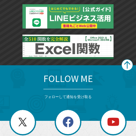
FOLLOW ME
search
format_list_bulleted
検
カ
検
カ
索
テ
メ
ゴ
索
テ
ニ
リ
フォローして通知を受け取る
ゴ
ュ
ー
ー
一
リ
を
覧
閉
を
ー
じ
閉
か
る
じ
る