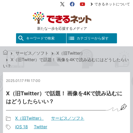
できるネットについて
X（旧
Facebook
YouTube
Twitter）
新たな一歩を応援するメディア
キーワードで検索
カテゴリーから探す
サービス／ソフト
X（旧Twitter）
で
X（旧Twitter）で話題！ 画像を4Kで読み込むにはどうしたらい
き
い？
る
ネ
2025.01.17 FRI 17:00
ッ
ト
X（旧Twitter）で話題！ 画像を4Kで読み込むに
はどうしたらいい？
X（旧Twitter）
サービス／ソフト
記
iOS 18
Twitter
事
記