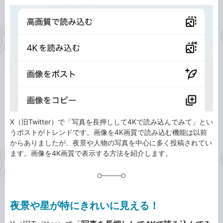
カ
事
テ
タ
ゴ
グ
リ
X（旧Twitter）で「写真を長押しして4Kで読み込んでみて」とい
うポストがトレンドです。画像を4K画質で読み込む機能は以前
からありましたが、夜景や人物の写真を中心に多く投稿されてい
ます。画像を4K画質で表示する方法を紹介します。
夜景や星が特にきれいに見える！