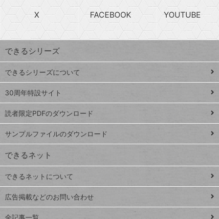
search
ら
急
X
FACEBOOK
YOUTUBE
探
上
検
昇
索
す
ワ
できるシリーズ
ー
ド
できるシリーズについて
Google
ト
スプレ
ッ
30周年特設サイト
ッドシ
プ
読者限定PDFのダウンロード
ート
ペ
iPhone
ー
サンプルファイルのダウンロード
VLOOKUP
ジ
できるネット
連載
できるネットについて
Excel Q&A
close
閉じ
トイアンナ流仕
広告掲載などのお問い合わせ
る
事術
全記事一覧