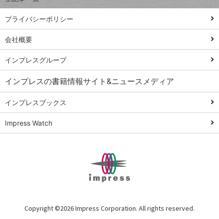
PowerAutomate
ではじめる業務
プライバシーポリシー
の完全自動化
会社概要
AI議事録作成術
Windows 11
インプレスグループ
Q&A
インプレスの書籍情報サイト&ニュースメディア
Teams踏み込み
活用術
インプレスブックス
Excel講師の仕事
Impress Watch
術
エクセル時短
パワポ時短
Windows Tips
神保町ペロリ旅
俺のメルカリ
Copyright ©
2026 Impress Corporation. All rights reserved.