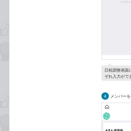
日程調整画面
ぞれ入力がで
4
メンバーを