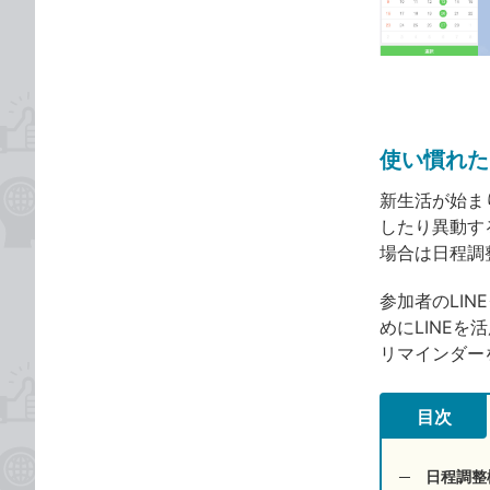
な
テ
ブ
ゴ
ッ
リ
ク
マ
ー
使い慣れた
ク
に
新生活が始ま
追
したり異動す
加
場合は日程調
参加者のLI
めにLINE
リマインダー
目次
日程調整