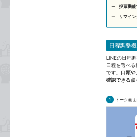
投票機能
リマイン
日程調整機
LINEの日
日程を選べる
です。
口頭や
確認できる
点
1
トーク画面