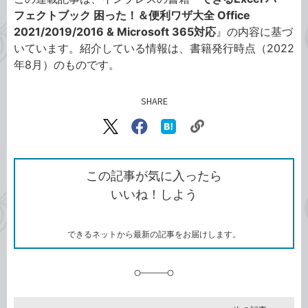
フェクトブック 困った！＆便利ワザ大全 Office
2021/2019/2016 & Microsoft 365対応
』の内容に基づ
いています。紹介している情報は、書籍発行時点（2022
年8月）のものです。
SHARE
記事をシェアする
リ
X（旧
Facebook
は
ン
Twitter）
で
て
ク
で
シ
な
を
シ
ェ
ブ
この記事が気に入ったら
コ
ェ
ア
ッ
いいね！しよう
ピ
ア
ク
ー
マ
ー
ク
できるネットから最新の記事をお届けします。
に
追
加