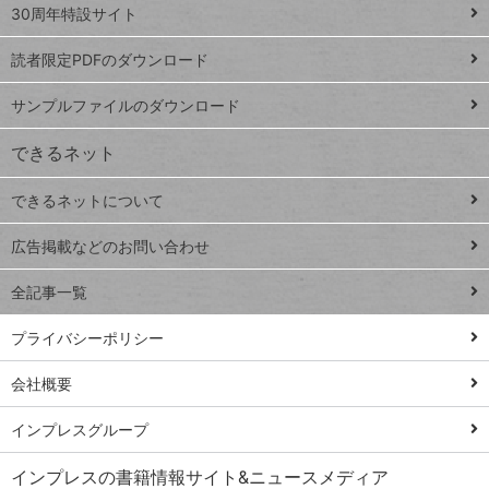
スプレ
ッ
30周年特設サイト
ッドシ
プ
読者限定PDFのダウンロード
ート
ペ
iPhone
ー
サンプルファイルのダウンロード
VLOOKUP
ジ
できるネット
連載
できるネットについて
Excel Q&A
close
閉じ
トイアンナ流仕
広告掲載などのお問い合わせ
る
事術
全記事一覧
PowerAutomate
ではじめる業務
プライバシーポリシー
の完全自動化
会社概要
AI議事録作成術
Windows 11
インプレスグループ
Q&A
インプレスの書籍情報サイト&ニュースメディア