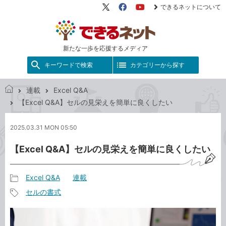
できるネットについて
X（旧
Facebook
YouTube
Twitter）
新たな一歩を応援するメディア
キーワードで検索
カテゴリーから探す
連載
Excel Q&A
で
【Excel Q&A】セルの見栄えを簡単に良くしたい
き
る
2025.03.31 MON 05:50
ネ
ッ
【Excel Q&A】セルの見栄えを簡単に良くしたい
ト
Excel Q&A
連載
記
セルの書式
事
記
カ
事
テ
タ