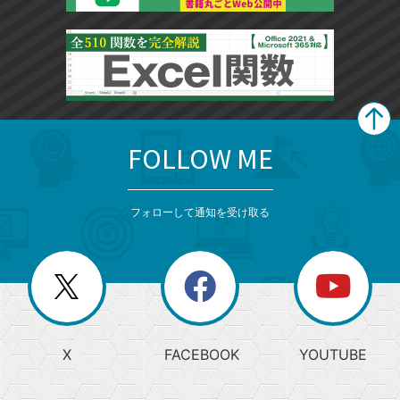
FOLLOW ME
search
format_list_bulleted
検
カ
検
カ
索
テ
メ
ゴ
索
テ
ニ
リ
フォローして通知を受け取る
ゴ
ュ
ー
ー
一
リ
を
覧
閉
を
ー
じ
閉
か
る
じ
る
search
ら
急
X
FACEBOOK
YOUTUBE
探
上
検
昇
索
す