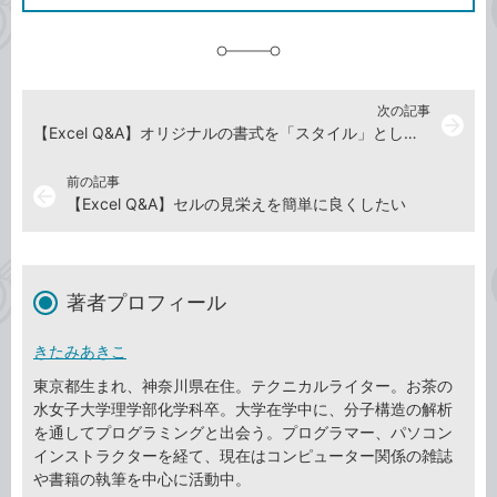
に
追
加
次の記事
arrow_forward
【Excel Q&A】オリジナルの書式を「スタイル」として登録できる？
前の記事
arrow_back
【Excel Q&A】セルの見栄えを簡単に良くしたい
著者プロフィール
きたみあきこ
東京都生まれ、神奈川県在住。テクニカルライター。お茶の
水女子大学理学部化学科卒。大学在学中に、分子構造の解析
を通してプログラミングと出会う。プログラマー、パソコン
インストラクターを経て、現在はコンピューター関係の雑誌
や書籍の執筆を中心に活動中。