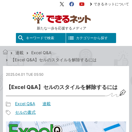
できるネットについて
X（旧
Facebook
YouTube
Twitter）
新たな一歩を応援するメディア
キーワードで検索
カテゴリーから探す
連載
Excel Q&A
で
【Excel Q&A】セルのスタイルを解除するには
き
る
2025.04.01 TUE 05:50
ネ
ッ
【Excel Q&A】セルのスタイルを解除するには
ト
Excel Q&A
連載
記
セルの書式
事
記
カ
事
テ
タ