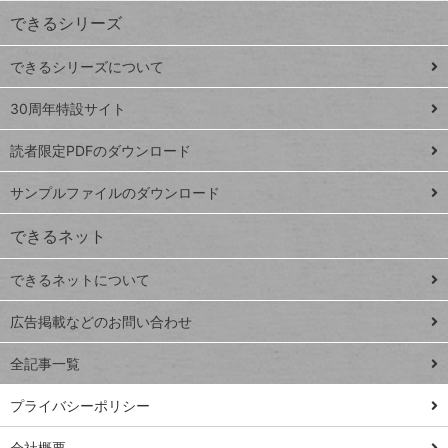
ワ
できるシリーズ
ー
ド
できるシリーズについて
Google
ト
スプレ
ッ
30周年特設サイト
ッドシ
プ
読者限定PDFのダウンロード
ート
ペ
iPhone
ー
サンプルファイルのダウンロード
VLOOKUP
ジ
できるネット
連載
できるネットについて
Excel Q&A
close
閉じ
トイアンナ流仕
広告掲載などのお問い合わせ
る
事術
全記事一覧
PowerAutomate
ではじめる業務
プライバシーポリシー
の完全自動化
会社概要