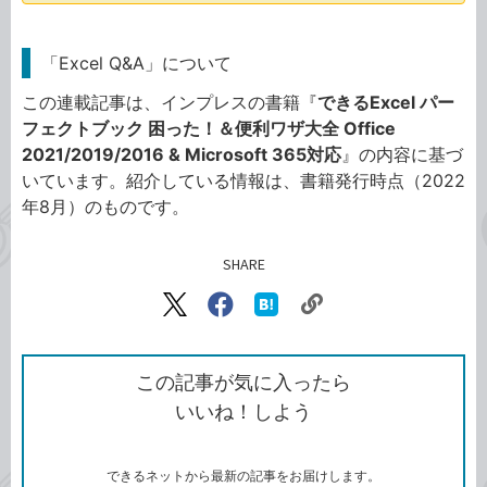
「Excel Q&A」について
この連載記事は、インプレスの書籍『
できるExcel パー
フェクトブック 困った！＆便利ワザ大全 Office
2021/2019/2016 & Microsoft 365対応
』の内容に基づ
いています。紹介している情報は、書籍発行時点（2022
年8月）のものです。
SHARE
記事をシェアする
リ
X（旧
Facebook
は
ン
Twitter）
で
て
ク
で
シ
な
を
シ
ェ
ブ
この記事が気に入ったら
コ
ェ
ア
ッ
いいね！しよう
ピ
ア
ク
ー
マ
ー
ク
できるネットから最新の記事をお届けします。