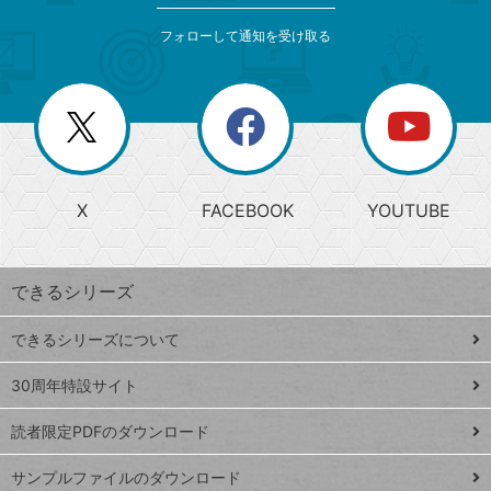
メ
ゴ
索
テ
ニ
リ
フォローして通知を受け取る
ゴ
ュ
ー
ー
一
リ
を
覧
閉
を
ー
じ
閉
か
る
じ
る
search
ら
急
X
FACEBOOK
YOUTUBE
探
上
検
昇
索
す
ワ
できるシリーズ
ー
ド
できるシリーズについて
Google
ト
スプレ
ッ
30周年特設サイト
ッドシ
プ
読者限定PDFのダウンロード
ート
ペ
iPhone
ー
サンプルファイルのダウンロード
VLOOKUP