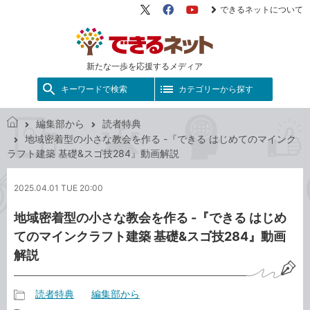
できるネットについて
X（旧
Facebook
YouTube
Twitter）
新たな一歩を応援するメディア
キーワードで検索
カテゴリーから探す
編集部から
読者特典
で
地域密着型の小さな教会を作る -『できる はじめてのマインク
き
ラフト建築 基礎&スゴ技284』動画解説
る
ネ
2025.04.01 TUE 20:00
ッ
ト
地域密着型の小さな教会を作る -『できる はじめ
てのマインクラフト建築 基礎&スゴ技284』動画
解説
読者特典
編集部から
記