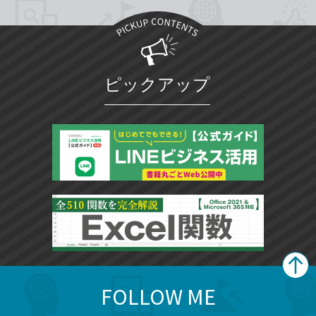
ピックアップ
FOLLOW ME
search
format_list_bulleted
検
カ
検
カ
索
テ