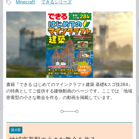
Minecraft
できるシリーズ
事
記
カ
事
テ
タ
ゴ
グ
リ
書籍『できる はじめてのマインクラフト建築 基礎&スゴ技284』
の特典としてご提供する建物動画のページです。ここでは「地域
密着型の小さな教会を作る」の動画を掲載しています。
第4章