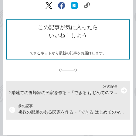
リ
X（旧
Facebook
は
ン
Twitter）
で
て
ク
で
シ
な
を
シ
ェ
ブ
この記事が気に入ったら
コ
ェ
ア
ッ
いいね！しよう
ピ
ア
ク
ー
マ
ー
ク
できるネットから最新の記事をお届けします。
に
追
加
次の記事
arrow_forward
2階建ての養蜂家の民家を作る -『できる はじめてのマインクラフト建築 基礎&スゴ技284』動画解説
前の記事
arrow_back
複数の部屋のある民家を作る -『できる はじめてのマインクラフト建築 基礎&スゴ技284』動画解説