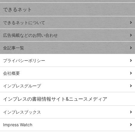
ジ
できるネット
連載
できるネットについて
Excel Q&A
close
閉じ
トイアンナ流仕
広告掲載などのお問い合わせ
る
事術
全記事一覧
PowerAutomate
ではじめる業務
プライバシーポリシー
の完全自動化
会社概要
AI議事録作成術
Windows 11
インプレスグループ
Q&A
インプレスの書籍情報サイト&ニュースメディア
Teams踏み込み
活用術
インプレスブックス
Excel講師の仕事
Impress Watch
術