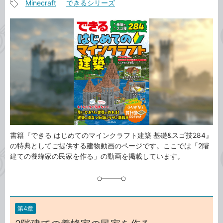
Minecraft
できるシリーズ
事
記
カ
事
テ
タ
ゴ
グ
リ
書籍『できる はじめてのマインクラフト建築 基礎&スゴ技284』
の特典としてご提供する建物動画のページです。ここでは「2階
建ての養蜂家の民家を作る」の動画を掲載しています。
第4章