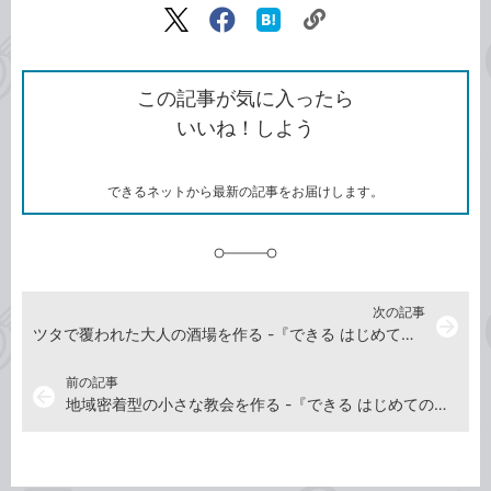
リ
X（旧
Facebook
は
ン
Twitter）
で
て
ク
で
シ
な
を
シ
ェ
ブ
この記事が気に入ったら
コ
ェ
ア
ッ
いいね！しよう
ピ
ア
ク
ー
マ
ー
ク
できるネットから最新の記事をお届けします。
に
追
加
次の記事
arrow_forward
ツタで覆われた大人の酒場を作る -『できる はじめてのマインクラフト建築 基礎&スゴ技284』動画解説
前の記事
arrow_back
地域密着型の小さな教会を作る -『できる はじめてのマインクラフト建築 基礎&スゴ技284』動画解説