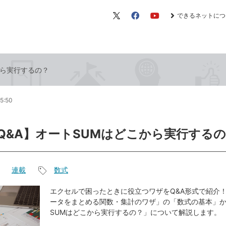
できるネットにつ
X（旧
Facebook
YouTube
Twitter）
こから実行するの？
5:50
el Q&A】オートSUMはどこから実行する
連載
数式
記
事
エクセルで困ったときに役立つワザをQ&A形式で紹介！
ータをまとめる関数・集計のワザ」の「数式の基本」
タ
SUMはどこから実行するの？」について解説します。
グ