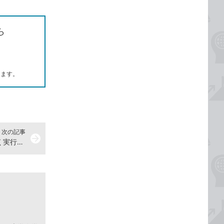
ら
します。
次の記事
arrow_forward
【Excel Q&A】オートSUMを素早く実行したい