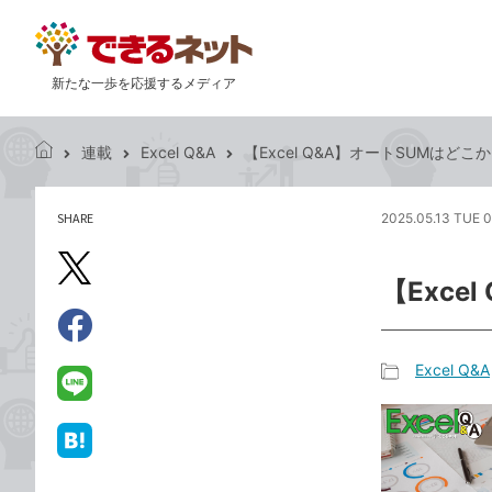
新たな一歩を応援するメディア
連載
Excel Q&A
【Excel Q&A】オートSUMはど
で
き
る
SHARE
2025.05.13 TUE 0
記
ネ
事
ッ
を
X（旧
ト
【Exc
シ
Twitter）
ェ
で
ア
Facebook
す
シ
で
Excel Q&A
る
ェ
記
シ
LINE
ア
事
ェ
で
カ
ア
送
は
テ
る
て