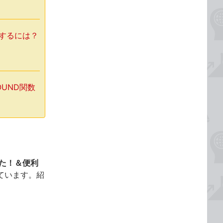
力するには？
OUND関数
った！＆便利
ています。紹