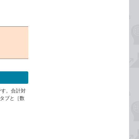
です。合計対
］タブと［数