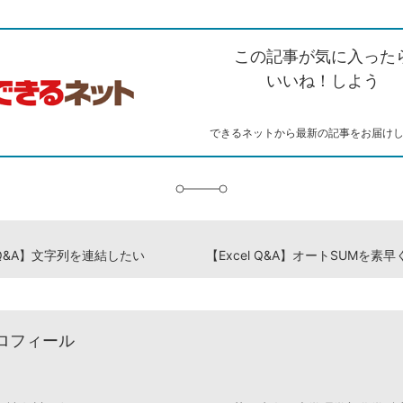
ェアする
ン
witter）
で
て
ク
で
シ
な
を
シ
ェ
ブ
この記事が気に入った
コ
ェ
ア
ッ
ピ
ア
ク
いいね！しよう
ー
マ
ー
ク
できるネットから最新の記事をお届け
に
追
加
l Q&A】文字列を連結したい
ロフィール