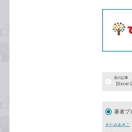
記事をシ
T
前の記事
arrow_back
【Exce
著者プ
きたみあきこ