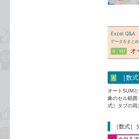
ゴ
な
リ
ブ
ッ
ク
Excel Q&A
マ
ー
データをまとめ
ク
オ
Q：351
に
追
加
［数式
A
オートSUM
象のセル範囲
式］タブの両
［数式］