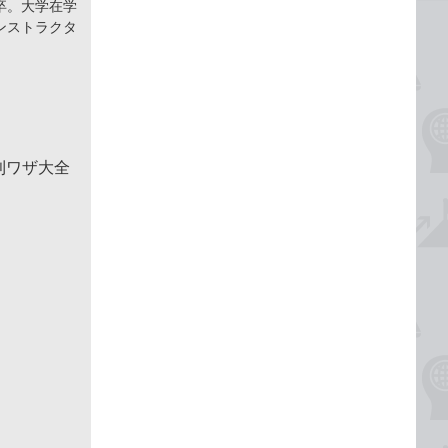
卒。大学在学
ンストラクタ
便利ワザ大全