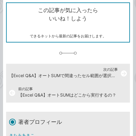
ク
で
シ
な
を
シ
ェ
ブ
この記事が気に入ったら
コ
ェ
ア
ッ
いいね！しよう
ピ
ア
ク
ー
マ
ー
ク
できるネットから最新の記事をお届けします。
に
追
加
次の記事
arrow_forward
【Excel Q&A】オートSUMで間違ったセル範囲が選択された！
前の記事
arrow_back
【Excel Q&A】オートSUMはどこから実行するの？
著者プロフィール
きたみあきこ