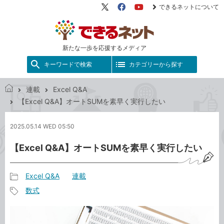
できるネットについて
X（旧
Facebook
YouTube
Twitter）
新たな一歩を応援するメディア
キーワードで検索
カテゴリーから探す
連載
Excel Q&A
で
【Excel Q&A】オートSUMを素早く実行したい
き
る
2025.05.14 WED 05:50
ネ
ッ
【Excel Q&A】オートSUMを素早く実行したい
ト
Excel Q&A
連載
記
数式
事
記
カ
事
テ
タ