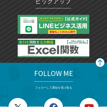
ピックアップ
FOLLOW ME
search
format_list_bulleted
検
カ
検
カ
索
テ
メ
ゴ
索
テ
ニ
リ
フォローして通知を受け取る
ゴ
ュ
ー
ー
一
リ
を
覧
閉
を