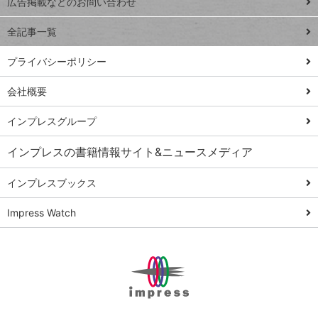
トイアンナ流仕
広告掲載などのお問い合わせ
る
事術
全記事一覧
PowerAutomate
ではじめる業務
プライバシーポリシー
の完全自動化
会社概要
AI議事録作成術
Windows 11
インプレスグループ
Q&A
インプレスの書籍情報サイト&ニュースメディア
Teams踏み込み
活用術
インプレスブックス
Excel講師の仕事
Impress Watch
術
エクセル時短
パワポ時短
Windows Tips
神保町ペロリ旅