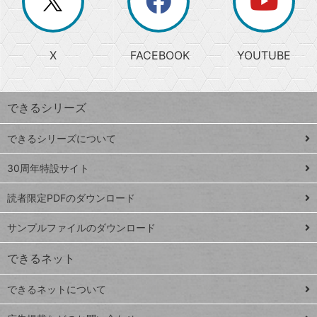
ー
じ
閉
か
る
じ
る
search
ら
急
X
FACEBOOK
YOUTUBE
探
上
検
昇
索
す
ワ
できるシリーズ
ー
ド
できるシリーズについて
Google
ト
スプレ
ッ
30周年特設サイト
ッドシ
プ
読者限定PDFのダウンロード
ート
ペ
iPhone
ー
サンプルファイルのダウンロード
VLOOKUP
ジ
できるネット
連載
できるネットについて
Excel Q&A
close
閉じ