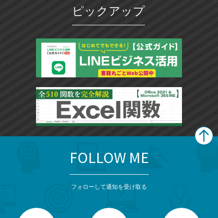
ピックアップ
FOLLOW ME
search
format_list_bulleted
検
カ
検
カ
索
テ
メ
ゴ
索
テ
ニ
リ
フォローして通知を受け取る
ゴ
ュ
ー
ー
一
リ
を
覧