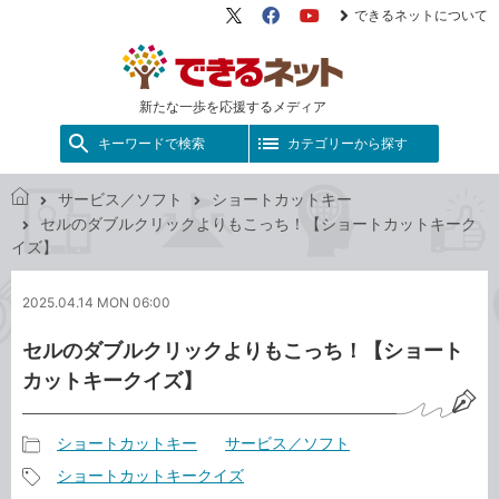
できるネットについて
X（旧
Facebook
YouTube
Twitter）
新たな一歩を応援するメディア
キーワードで検索
カテゴリーから探す
サービス／ソフト
ショートカットキー
で
セルのダブルクリックよりもこっち！【ショートカットキーク
き
イズ】
る
ネ
2025.04.14 MON 06:00
ッ
ト
セルのダブルクリックよりもこっち！【ショート
カットキークイズ】
ショートカットキー
サービス／ソフト
記
ショートカットキークイズ
事
記