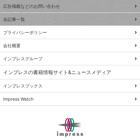
閉じ
トイアンナ流仕
広告掲載などのお問い合わせ
る
事術
全記事一覧
PowerAutomate
ではじめる業務
プライバシーポリシー
の完全自動化
会社概要
AI議事録作成術
Windows 11
インプレスグループ
Q&A
インプレスの書籍情報サイト&ニュースメディア
Teams踏み込み
活用術
インプレスブックス
Excel講師の仕事
Impress Watch
術
エクセル時短
パワポ時短
Windows Tips