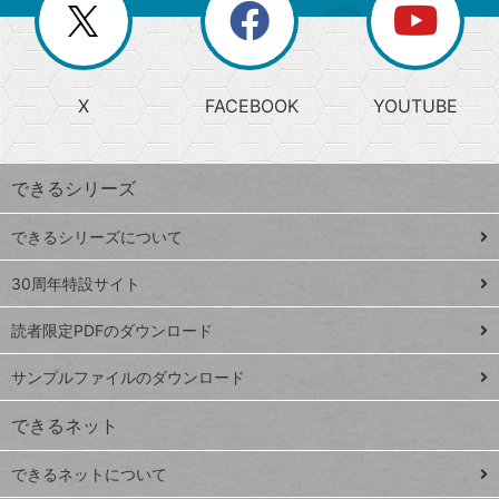
閉
を
ー
じ
閉
か
る
じ
る
search
ら
急
X
FACEBOOK
YOUTUBE
探
上
検
昇
索
す
ワ
できるシリーズ
ー
ド
できるシリーズについて
Google
ト
スプレ
ッ
30周年特設サイト
ッドシ
プ
読者限定PDFのダウンロード
ート
ペ
iPhone
ー
サンプルファイルのダウンロード
VLOOKUP
ジ
できるネット
連載
できるネットについて
Excel Q&A
close