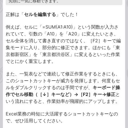
先頭に一気に移動できます。
正解は「
セルを編集する
」でした！
例えば、セルに「=SUM(A1:A10)」という関数が入力さ
れていて、引数の「A10」を「A20」に変えたいとき、
セル全体を消して書き直すのではなく、［F2］キーで編
集モードに入り、部分的に修正できます。ほかにも「東
京都新宿区」を「東京都渋谷区」に変えるといった作業
でとにかく重宝します。
また、一覧表などで連続して修正作業をするときにも、
このショートカットキーが威力を発揮します。何度もセ
ルをダブルクリックするのは手間ですが、
キーボード操
作でセル移動（［↓］キーなど）→［F2］キー→修正
と
いう流れにすると、作業効率が飛躍的にアップします。
Excel業務の時短に大活躍するショートカットキーなの
で、ぜひ活用してください。