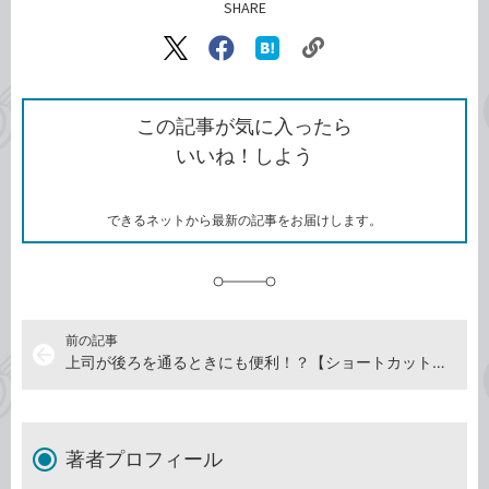
SHARE
記事をシェアする
リ
X（旧
Facebook
は
ン
Twitter）
で
て
ク
で
シ
な
を
シ
ェ
ブ
この記事が気に入ったら
コ
ェ
ア
ッ
いいね！しよう
ピ
ア
ク
ー
マ
ー
ク
できるネットから最新の記事をお届けします。
に
追
加
前の記事
arrow_back
上司が後ろを通るときにも便利！？【ショートカットキークイズ】
著者プロフィール