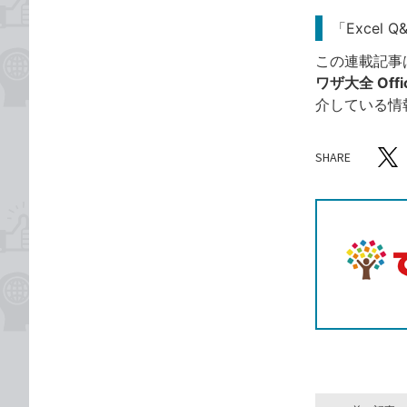
「Excel 
この連載記事
ワザ大全 Offic
介している情
SHARE
記事をシ
T