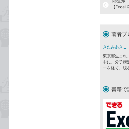
前の記事
arrow_back
【Exce
著者プ
きたみあきこ
東京都生まれ
中に、分子構
ーを経て、現
書籍で