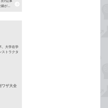
次の記事
arrow_forward
【Excel Q&A】日付を求めたのに数値が表示された！
卒。大学在学
ンストラクタ
便利ワザ大全