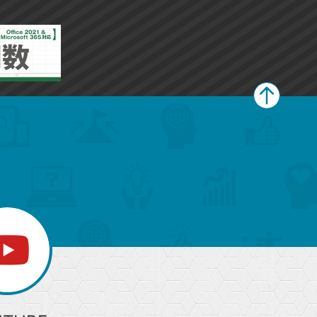
ペ
ー
ジ
上
部
へ