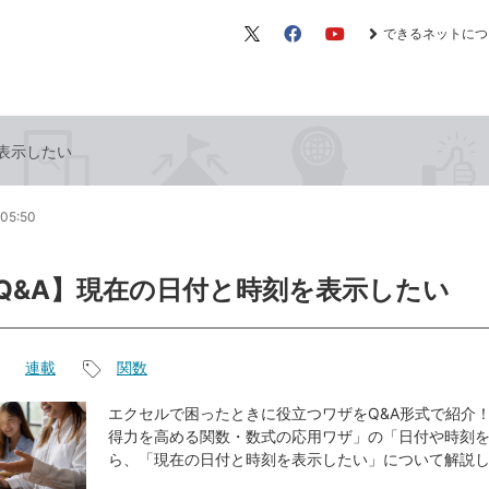
できるネットにつ
X（旧
Facebook
YouTube
Twitter）
を表示したい
05:50
el Q&A】現在の日付と時刻を表示したい
連載
関数
記
事
エクセルで困ったときに役立つワザをQ&A形式で紹介！
得力を高める関数・数式の応用ワザ」の「日付や時刻
タ
ら、「現在の日付と時刻を表示したい」について解説
グ