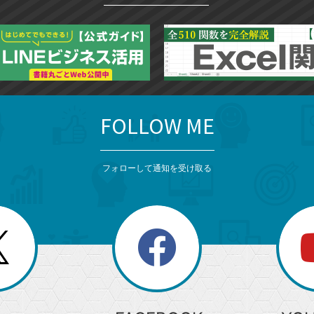
FOLLOW ME
フォローして通知を受け取る
search
検
索