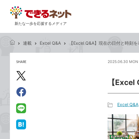
新たな一歩を応援するメディア
連載
Excel Q&A
【Excel Q&A】現在の日付と時刻
で
き
る
SHARE
2025.06.30 MON 
記
ネ
事
ッ
を
X（旧
ト
【Exc
シ
Twitter）
ェ
で
ア
Facebook
す
シ
で
Excel Q&A
る
ェ
記
シ
LINE
ア
事
ェ
で
カ
ア
送
は
テ
る
て