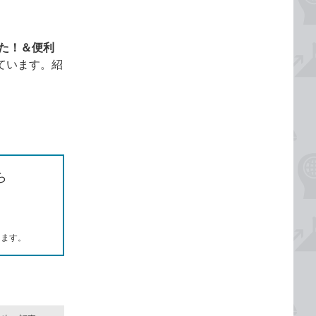
った！＆便利
ています。紹
ら
します。