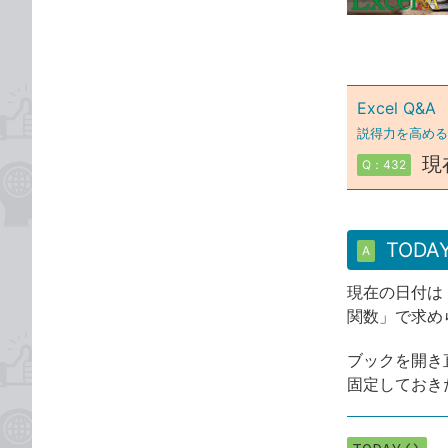
ゴ
な
リ
ブ
ッ
ク
Excel Q&A
マ
ー
説得力を高める
ク
現
Q：432
に
追
加
TOD
A
現在の日付は
関数」で求め
ブックを開き
固定しておき