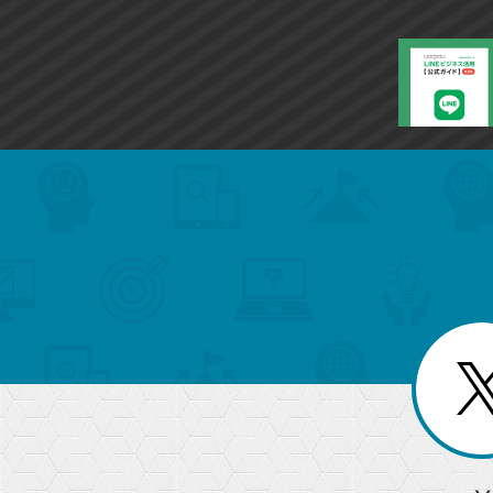
search
format_list_bulleted
検
カ
検
カ
索
テ
メ
ゴ
索
テ
ニ
リ
ュ
ー
ゴ
ー
一
を
覧
リ
閉
を
じ
閉
ー
る
じ
る
か
ら
急上昇ワード