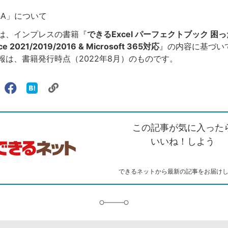
Q&A」について
は、インプレスの書籍『
できるExcel パーフェクトブック 困
e 2021/2019/2016 & Microsoft 365対応
』の内容に基づい
報は、書籍発行時点（2022年8月）のものです。
リ
X（旧
Facebook
は
ェアする
ン
witter）
で
て
ク
で
シ
な
を
シ
ェ
ブ
この記事が気に入った
コ
ェ
ア
ッ
ピ
ア
ク
いいね！しよう
ー
マ
ー
ク
できるネットから最新の記事をお届け
に
追
加