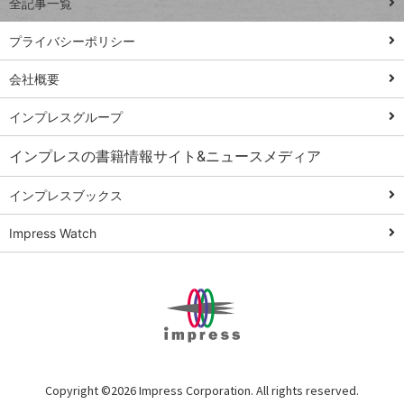
全記事一覧
PowerAutomate
ではじめる業務
プライバシーポリシー
の完全自動化
会社概要
AI議事録作成術
Windows 11
インプレスグループ
Q&A
インプレスの書籍情報サイト&ニュースメディア
Teams踏み込み
活用術
インプレスブックス
Excel講師の仕事
Impress Watch
術
エクセル時短
パワポ時短
Windows Tips
神保町ペロリ旅
俺のメルカリ
Copyright ©
2026 Impress Corporation. All rights reserved.