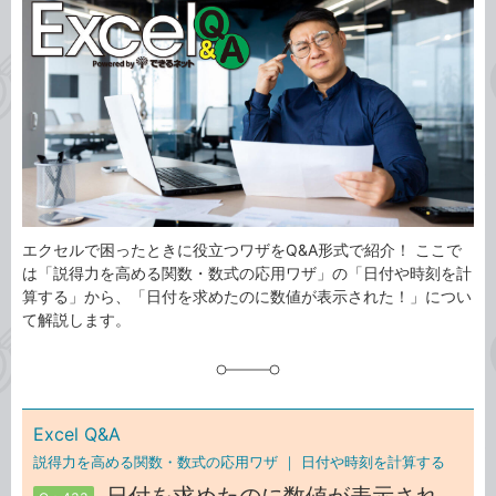
事
テ
タ
ゴ
グ
リ
エクセルで困ったときに役立つワザをQ&A形式で紹介！ ここで
は「説得力を高める関数・数式の応用ワザ」の「日付や時刻を計
算する」から、「日付を求めたのに数値が表示された！」につい
て解説します。
Excel Q&A
説得力を高める関数・数式の応用ワザ ｜
日付や時刻を計算する