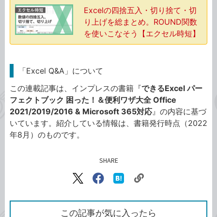
Excelの四捨五入・切り捨て・切
り上げを総まとめ。ROUND関数
を使いこなそう【エクセル時短】
「Excel Q&A」について
この連載記事は、インプレスの書籍『
できるExcel パー
フェクトブック 困った！＆便利ワザ大全 Office
2021/2019/2016 & Microsoft 365対応
』の内容に基づ
いています。紹介している情報は、書籍発行時点（2022
年8月）のものです。
SHARE
記事をシェアする
リ
X（旧
Facebook
は
ン
Twitter）
で
て
ク
で
シ
な
を
シ
ェ
ブ
この記事が気に入ったら