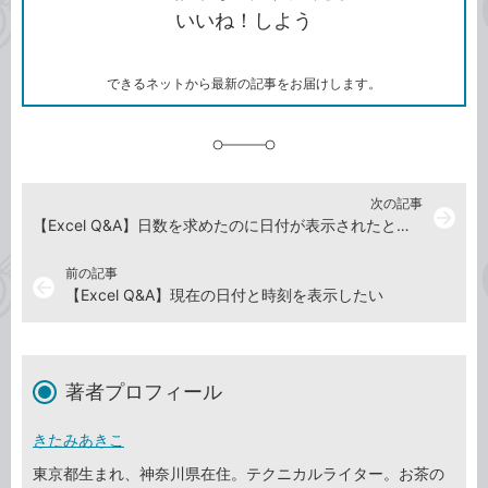
コ
ェ
ア
ッ
いいね！しよう
ピ
ア
ク
ー
マ
ー
ク
できるネットから最新の記事をお届けします。
に
追
加
次の記事
arrow_forward
【Excel Q&A】日数を求めたのに日付が表示されたときは
前の記事
arrow_back
【Excel Q&A】現在の日付と時刻を表示したい
著者プロフィール
きたみあきこ
東京都生まれ、神奈川県在住。テクニカルライター。お茶の