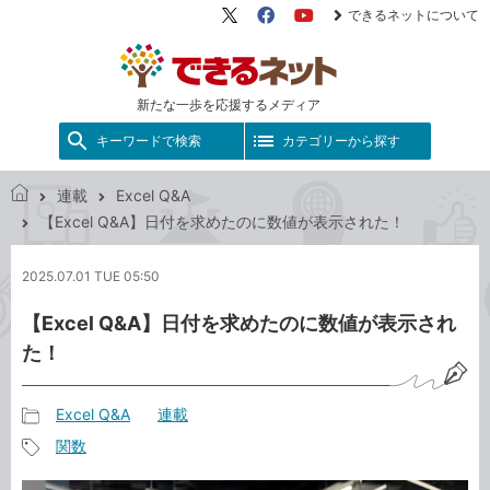
できるネットについて
X（旧
Facebook
YouTube
Twitter）
新たな一歩を応援するメディア
キーワードで検索
カテゴリーから探す
連載
Excel Q&A
で
【Excel Q&A】日付を求めたのに数値が表示された！
き
る
2025.07.01 TUE 05:50
ネ
ッ
【Excel Q&A】日付を求めたのに数値が表示され
ト
た！
Excel Q&A
連載
記
関数
事
記
カ