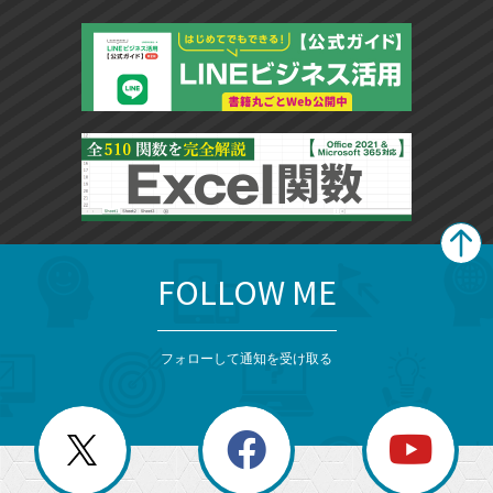
FOLLOW ME
search
format_list_bulleted
検
カ
検
カ
索
テ
メ
ゴ
索
テ
ニ
リ
フォローして通知を受け取る
ゴ
ュ
ー
ー
一
リ
を
覧
閉
を
ー
じ
閉
か
る
じ