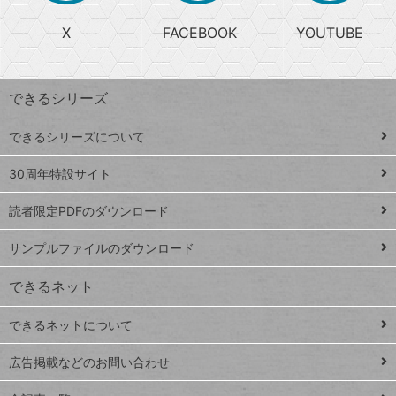
る
search
ら
急
X
FACEBOOK
YOUTUBE
探
上
検
昇
索
す
ワ
できるシリーズ
ー
ド
できるシリーズについて
Google
ト
スプレ
ッ
30周年特設サイト
ッドシ
プ
読者限定PDFのダウンロード
ート
ペ
iPhone
ー
サンプルファイルのダウンロード
VLOOKUP
ジ
できるネット
連載
できるネットについて
Excel Q&A
close
閉じ
トイアンナ流仕
広告掲載などのお問い合わせ
る
事術