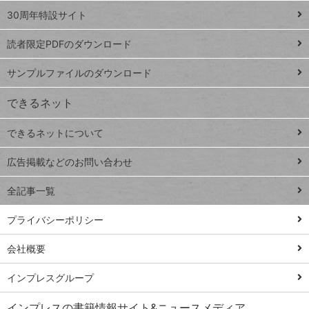
スプレ
ッ
30周年特設サイト
ッドシ
プ
読者限定PDFのダウンロード
ート
ペ
iPhone
ー
サンプルファイルのダウンロード
VLOOKUP
ジ
できるネット
連載
できるネットについて
Excel Q&A
close
閉じ
トイアンナ流仕
広告掲載などのお問い合わせ
る
事術
全記事一覧
PowerAutomate
ではじめる業務
プライバシーポリシー
の完全自動化
会社概要
AI議事録作成術
Windows 11
インプレスグループ
Q&A
インプレスの書籍情報サイト&ニュースメディア