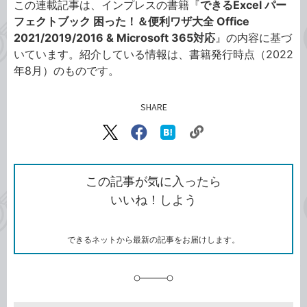
この連載記事は、インプレスの書籍『
できるExcel パー
フェクトブック 困った！＆便利ワザ大全 Office
2021/2019/2016 & Microsoft 365対応
』の内容に基づ
いています。紹介している情報は、書籍発行時点（2022
年8月）のものです。
SHARE
記事をシェアする
リ
X（旧
Facebook
は
ン
Twitter）
で
て
ク
で
シ
な
を
シ
ェ
ブ
この記事が気に入ったら
コ
ェ
ア
ッ
いいね！しよう
ピ
ア
ク
ー
マ
ー
ク
できるネットから最新の記事をお届けします。
に
追
加