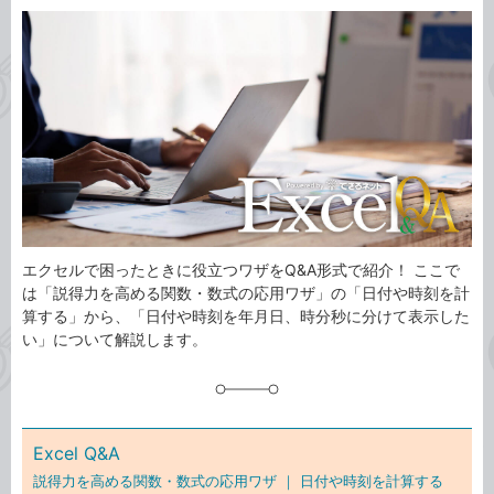
カ
事
テ
タ
ゴ
グ
リ
エクセルで困ったときに役立つワザをQ&A形式で紹介！ ここで
は「説得力を高める関数・数式の応用ワザ」の「日付や時刻を計
算する」から、「日付や時刻を年月日、時分秒に分けて表示した
い」について解説します。
Excel Q&A
説得力を高める関数・数式の応用ワザ ｜
日付や時刻を計算する