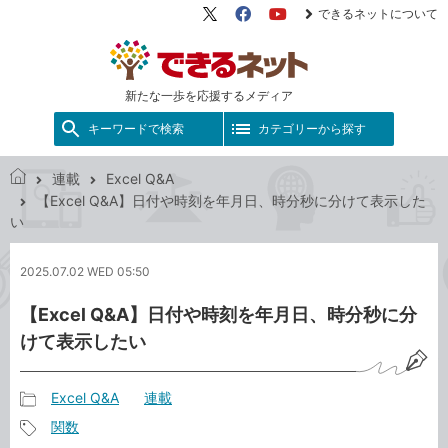
できるネットについて
X（旧
Facebook
YouTube
Twitter）
新たな一歩を応援するメディア
キーワードで検索
カテゴリーから探す
連載
Excel Q&A
で
【Excel Q&A】日付や時刻を年月日、時分秒に分けて表示した
き
い
る
ネ
2025.07.02 WED 05:50
ッ
ト
【Excel Q&A】日付や時刻を年月日、時分秒に分
けて表示したい
Excel Q&A
連載
記
関数
事
記