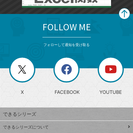
FOLLOW ME
search
format_list_bulleted
検
カ
検
カ
索
テ
メ
ゴ
索
テ
ニ
リ
フォローして通知を受け取る
ゴ
ュ
ー
ー
一
リ
を
覧
閉
を
ー
じ
閉
か
る
じ
る
search
ら
急
X
FACEBOOK
YOUTUBE
探
上
検
昇
索
す
ワ
できるシリーズ
ー
ド
できるシリーズについて
Google
ト