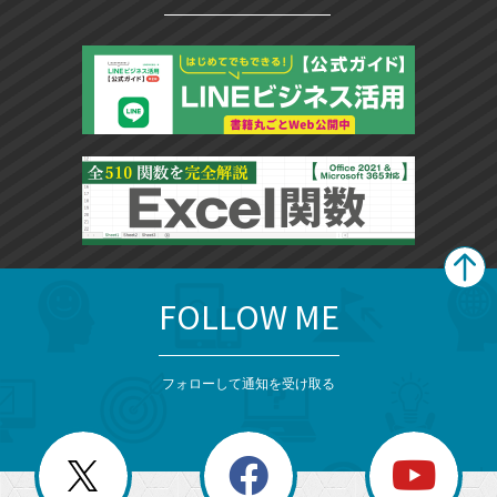
FOLLOW ME
search
format_list_bulleted
検
カ
検
カ
索
テ
メ
ゴ
索
テ
ニ
リ
フォローして通知を受け取る
ゴ
ュ
ー
ー
一
リ
を
覧
閉
を
ー
じ
閉