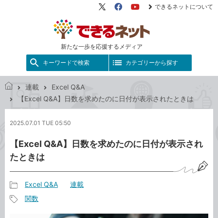
できるネットについて
X（旧
Facebook
YouTube
Twitter）
新たな一歩を応援するメディア
キーワードで検索
カテゴリーから探す
連載
Excel Q&A
で
【Excel Q&A】日数を求めたのに日付が表示されたときは
き
る
2025.07.01 TUE 05:50
ネ
ッ
【Excel Q&A】日数を求めたのに日付が表示され
ト
たときは
Excel Q&A
連載
記
関数
事
記
カ