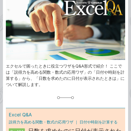
事
テ
タ
ゴ
グ
リ
エクセルで困ったときに役立つワザをQ&A形式で紹介！ ここで
は「説得力を高める関数・数式の応用ワザ」の「日付や時刻を計
算する」から、「日数を求めたのに日付が表示されたときは」に
ついて解説します。
Excel Q&A
説得力を高める関数・数式の応用ワザ ｜
日付や時刻を計算する