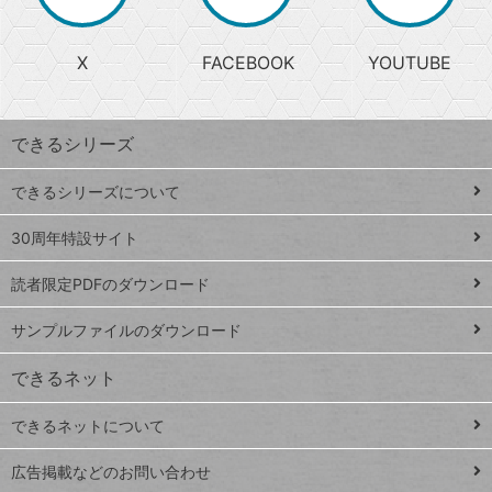
か
る
じ
る
search
ら
急
X
FACEBOOK
YOUTUBE
探
上
検
昇
索
す
ワ
できるシリーズ
ー
ド
できるシリーズについて
Google
ト
スプレ
ッ
30周年特設サイト
ッドシ
プ
読者限定PDFのダウンロード
ート
ペ
iPhone
ー
サンプルファイルのダウンロード
VLOOKUP
ジ
できるネット
連載
できるネットについて
Excel Q&A
close
閉じ
トイアンナ流仕
広告掲載などのお問い合わせ
る