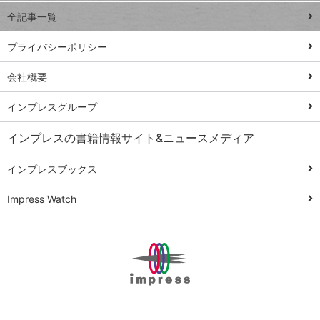
事術
全記事一覧
PowerAutomate
ではじめる業務
プライバシーポリシー
の完全自動化
会社概要
AI議事録作成術
Windows 11
インプレスグループ
Q&A
インプレスの書籍情報サイト&ニュースメディア
Teams踏み込み
活用術
インプレスブックス
Excel講師の仕事
Impress Watch
術
エクセル時短
パワポ時短
Windows Tips
神保町ペロリ旅
俺のメルカリ