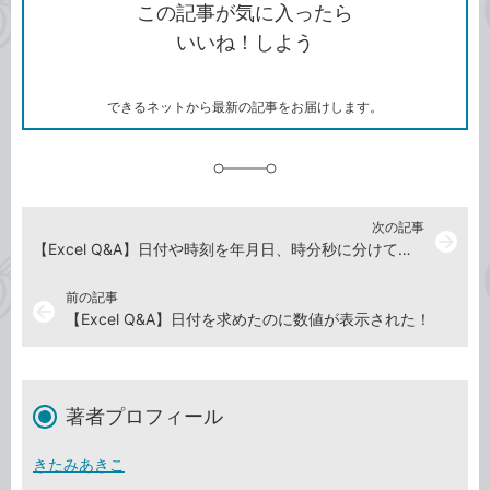
を
シ
ェ
ブ
この記事が気に入ったら
コ
ェ
ア
ッ
いいね！しよう
ピ
ア
ク
ー
マ
ー
ク
できるネットから最新の記事をお届けします。
に
追
加
次の記事
arrow_forward
【Excel Q&A】日付や時刻を年月日、時分秒に分けて表示したい
前の記事
arrow_back
【Excel Q&A】日付を求めたのに数値が表示された！
著者プロフィール
きたみあきこ