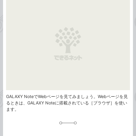
事
テ
タ
ゴ
グ
リ
GALAXY NoteでWebページを見てみましょう。Webページを見
るときは、GALAXY Noteに搭載されている［ブラウザ］を使い
ます。