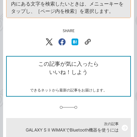
内にある文字を検索したいときは、メニューキーを
タップし、［ページ内を検索］を選択します。
SHARE
記事をシェアする
リ
X（旧
Facebook
は
ン
Twitter）
で
て
ク
で
シ
な
を
シ
ェ
ブ
この記事が気に入ったら
コ
ェ
ア
ッ
いいね！しよう
ピ
ア
ク
ー
マ
ー
ク
できるネットから最新の記事をお届けします。
に
追
加
次の記事
arrow_forward
GALAXY S II WiMAXでBluetooth機器を使うには