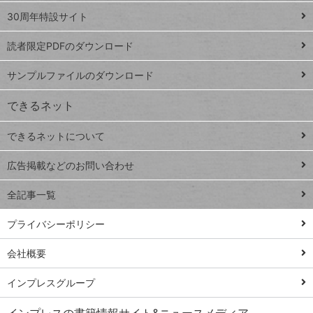
ト
スプレ
ッ
30周年特設サイト
ッドシ
プ
読者限定PDFのダウンロード
ート
ペ
iPhone
ー
サンプルファイルのダウンロード
VLOOKUP
ジ
できるネット
連載
できるネットについて
Excel Q&A
close
閉じ
トイアンナ流仕
広告掲載などのお問い合わせ
る
事術
全記事一覧
PowerAutomate
ではじめる業務
プライバシーポリシー
の完全自動化
会社概要
AI議事録作成術
Windows 11
インプレスグループ
Q&A
インプレスの書籍情報サイト&ニュースメディア