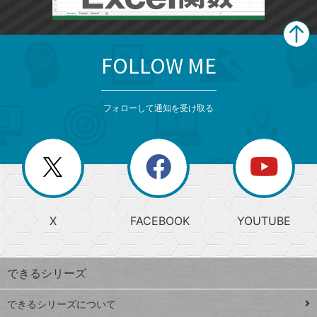
FOLLOW ME
search
format_list_bulleted
検
カ
検
カ
索
テ
メ
ゴ
索
テ
ニ
リ
フォローして通知を受け取る
ゴ
ュ
ー
ー
一
リ
を
覧
閉
を
ー
じ
閉
か
る
じ
る
search
ら
急
X
FACEBOOK
YOUTUBE
探
上
検
昇
索
す
ワ
できるシリーズ
ー
ド
できるシリーズについて
Google