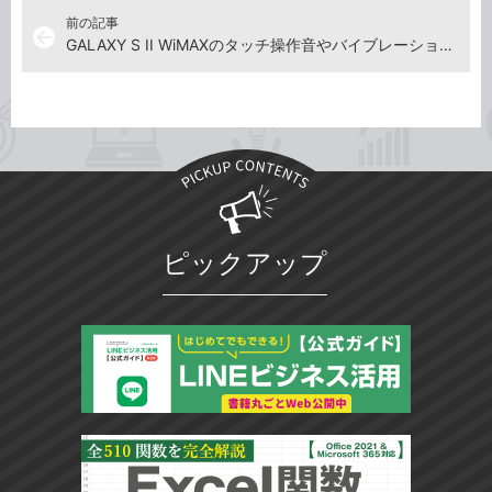
前の記事
arrow_back
GALAXY S II WiMAXのタッチ操作音やバイブレーションをオフにするには
ピックアップ