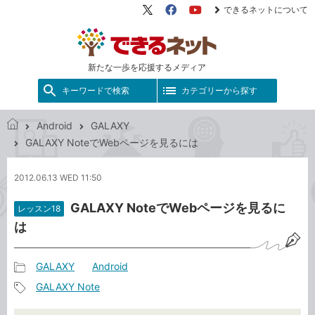
できるネットについて
X（旧
Facebook
YouTube
Twitter）
新たな一歩を応援するメディア
キーワードで検索
カテゴリーから探す
Android
GALAXY
で
GALAXY NoteでWebページを見るには
き
る
2012.06.13 WED 11:50
ネ
ッ
GALAXY NoteでWebページを見るに
レッスン18
ト
は
GALAXY
Android
記
GALAXY Note
事
記
カ