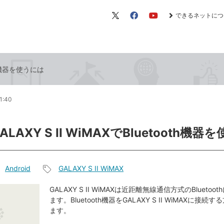
できるネットにつ
X（旧
Facebook
YouTube
Twitter）
oth機器を使うには
1:40
ALAXY S II WiMAXでBluetooth機
Android
GALAXY S II WiMAX
記
事
GALAXY S II WiMAXは近距離無線通信方式のBlueto
ます。Bluetooth機器をGALAXY S II WiMAXに接
タ
ます。
グ