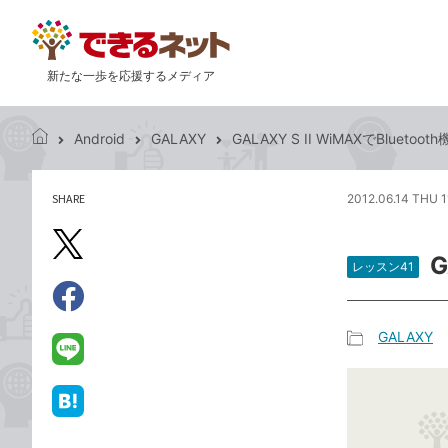
新たな一歩を応援するメディア
Android
GALAXY
GALAXY S II WiMAXでBlueto
で
き
る
SHARE
2012.06.14 THU 1
記
ネ
事
ッ
を
X（旧
ト
G
シ
レッスン41
Twitter）
ェ
で
ア
Facebook
す
シ
で
GALAXY
る
ェ
記
シ
LINE
ア
事
ェ
で
カ
ア
送
は
テ
る
て