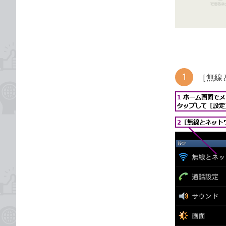
ゴ
な
リ
ブ
ッ
ク
マ
ー
［無線
ク
に
追
加