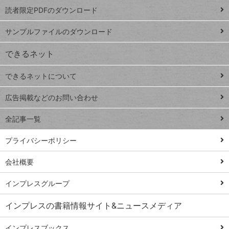
プ
読者限定PDFのダウンロード
ート
ペ
iPhone
ー
サンプルファイルのダウンロード
VLOOKUP
ジ
できるネット
連載
できるネットについて
Excel Q&A
close
閉じ
トイアンナ流仕
広告掲載などのお問い合わせ
る
事術
全記事一覧
PowerAutomate
ではじめる業務
プライバシーポリシー
の完全自動化
会社概要
AI議事録作成術
Windows 11
インプレスグループ
Q&A
インプレスの書籍情報サイト&ニュースメディア
Teams踏み込み
活用術
インプレスブックス