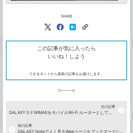
SHARE
記事をシェアする
リ
X（旧
Facebook
は
ン
Twitter）
で
て
ク
で
シ
な
を
シ
ェ
ブ
この記事が気に入ったら
コ
ェ
ア
ッ
いいね！しよう
ピ
ア
ク
ー
マ
ー
ク
できるネットから最新の記事をお届けします。
に
追
加
次の記事
arrow_forward
GALAXY S II WiMAXをモバイルWi-Fi ルーターとして使うには
前の記事
arrow_back
GALAXY Noteでよく見るWebページをブックマークに登録するには