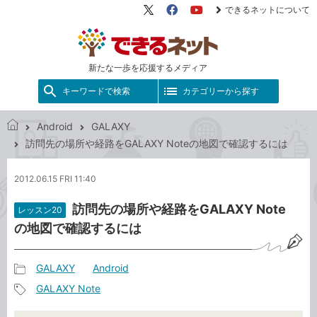
できるネットについて
X（旧
Facebook
YouTube
Twitter）
新たな一歩を応援するメディア
キーワードで検索
カテゴリーから探す
Android
GALAXY
で
訪問先の場所や経路をGALAXY Noteの地図で確認するには
き
る
2012.06.15 FRI 11:40
ネ
ッ
訪問先の場所や経路をGALAXY Note
レッスン20
ト
の地図で確認するには
GALAXY
Android
記
GALAXY Note
事
記
カ