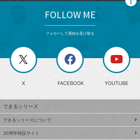
FOLLOW ME
search
format_list_bulleted
検
カ
検
カ
索
テ
メ
ゴ
索
テ
ニ
リ
フォローして通知を受け取る
ゴ
ュ
ー
ー
一
リ
を
覧
閉
を
ー
じ
閉
か
る
じ
る
search
ら
急
X
FACEBOOK
YOUTUBE
探
上
検
昇
索
す
ワ
できるシリーズ
ー
ド
できるシリーズについて
Google
ト
スプレ
ッ
30周年特設サイト
ッドシ