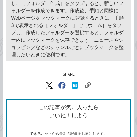
し、［フォルダー作成］をタップすると、新しいフ
ォルダーを作成できます。作成後、手順と同様に
Webページをブックマークに登録するときに、手順
3で表示される［フォルダー］で［ホーム］をタッ
プし、作成したフォルダーを選択すると、フォルダ
ー内にブックマークを保存できます。ニュースやシ
ョッピングなどのジャンルごとにブックマークを整
理したいときに便利です。
SHARE
記事をシェアする
リ
X（旧
Facebook
は
ン
Twitter）
で
て
ク
で
シ
な
を
シ
ェ
ブ
この記事が気に入ったら
コ
ェ
ア
ッ
いいね！しよう
ピ
ア
ク
ー
マ
ー
ク
できるネットから最新の記事をお届けします。