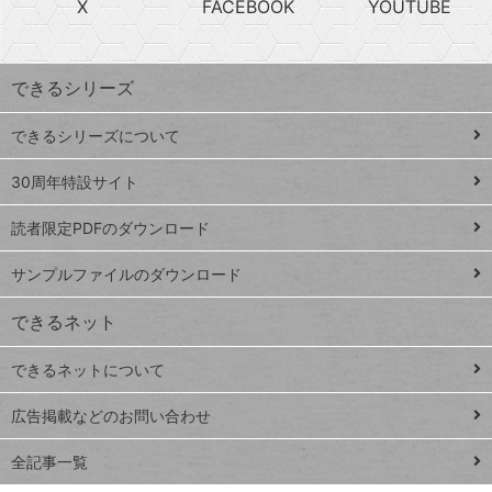
X
FACEBOOK
YOUTUBE
探
上
検
昇
索
す
ワ
できるシリーズ
ー
ド
できるシリーズについて
Google
ト
スプレ
ッ
30周年特設サイト
ッドシ
プ
読者限定PDFのダウンロード
ート
ペ
iPhone
ー
サンプルファイルのダウンロード
VLOOKUP
ジ
できるネット
連載
できるネットについて
Excel Q&A
close
閉じ
トイアンナ流仕
広告掲載などのお問い合わせ
る
事術
全記事一覧
PowerAutomate