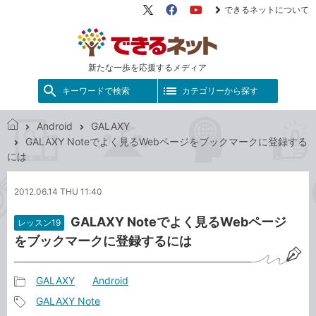
できるネットについて
X（旧
Facebook
YouTube
Twitter）
新たな一歩を応援するメディア
キーワードで検索
カテゴリーから探す
Android
GALAXY
で
GALAXY Noteでよく見るWebページをブックマークに登録する
き
には
る
ネ
2012.06.14 THU 11:40
ッ
ト
GALAXY Noteでよく見るWebページ
レッスン19
をブックマークに登録するには
GALAXY
Android
記
GALAXY Note
事
記