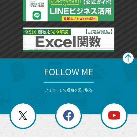
FOLLOW ME
search
format_list_bulleted
検
カ
検
カ
索
テ
メ
ゴ
索
テ
ニ
リ
フォローして通知を受け取る
ゴ
ュ
ー
ー
一
リ
を
覧
閉
を
ー
じ
閉
か
る
じ
る
search
ら
急