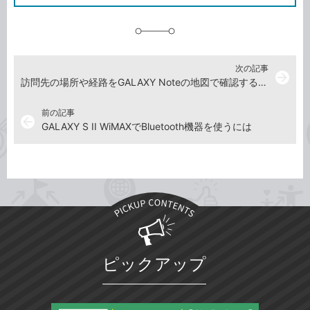
に
追
加
次の記事
arrow_forward
訪問先の場所や経路をGALAXY Noteの地図で確認するには
前の記事
arrow_back
GALAXY S II WiMAXでBluetooth機器を使うには
ピックアップ