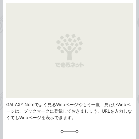
カ
事
テ
タ
ゴ
グ
リ
GALAXY Noteでよく見るWebページやもう一度、見たいWebペ
ージは、ブックマークに登録しておきましょう。URLを入力しな
くてもWebページを表示できます。