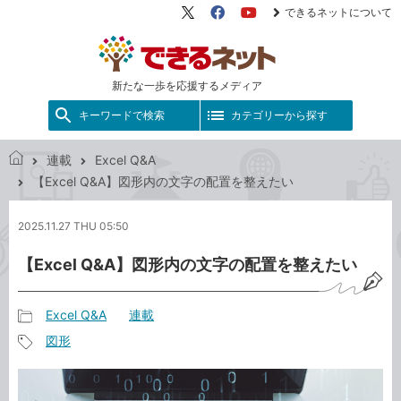
できるネットについて
X（旧
Facebook
YouTube
Twitter）
新たな一歩を応援するメディア
キーワードで検索
カテゴリーから探す
連載
Excel Q&A
で
【Excel Q&A】図形内の文字の配置を整えたい
き
る
2025.11.27 THU 05:50
ネ
ッ
【Excel Q&A】図形内の文字の配置を整えたい
ト
Excel Q&A
連載
記
図形
事
記
カ
事
テ
タ