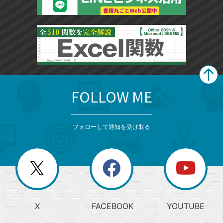
FOLLOW ME
search
format_list_bulleted
検
カ
検
カ
索
テ
メ
ゴ
索
テ
ニ
リ
フォローして通知を受け取る
ゴ
ュ
ー
ー
一
リ
を
覧
閉
を
ー
じ
閉
か
る
じ
る
search
ら
急
X
FACEBOOK
YOUTUBE
探
上
検
昇