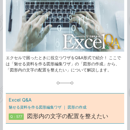
ゴ
グ
リ
エクセルで困ったときに役立つワザをQ&A形式で紹介！ ここで
は「魅せる資料を作る図形編集ワザ」の「図形の作成」から、
「図形内の文字の配置を整えたい」について解説します。
Excel Q&A
魅せる資料を作る図形編集ワザ ｜
図形の作成
図形内の文字の配置を整えたい
Q：577