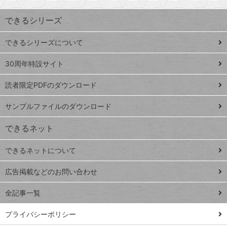
索
す
ワ
できるシリーズ
ー
ド
できるシリーズについて
Google
ト
スプレ
ッ
30周年特設サイト
ッドシ
プ
読者限定PDFのダウンロード
ート
ペ
iPhone
ー
サンプルファイルのダウンロード
VLOOKUP
ジ
できるネット
連載
できるネットについて
Excel Q&A
close
閉じ
トイアンナ流仕
広告掲載などのお問い合わせ
る
事術
全記事一覧
PowerAutomate
ではじめる業務
プライバシーポリシー
の完全自動化