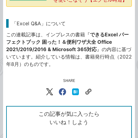
「Excel Q&A」について
この連載記事は、インプレスの書籍『
できるExcel パー
フェクトブック 困った！＆便利ワザ大全 Office
2021/2019/2016 & Microsoft 365対応
』の内容に基づ
いています。紹介している情報は、書籍発行時点（2022
年8月）のものです。
SHARE
記事をシェアする
リ
X（旧
Facebook
は
ン
Twitter）
で
て
ク
で
シ
な
を
シ
ェ
ブ
この記事が気に入ったら
コ
ェ
ア
ッ
いいね！しよう
ピ
ア
ク
ー
マ
ー