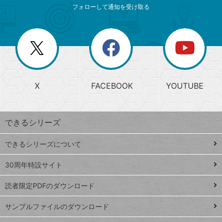
索
テ
ニ
リ
フォローして通知を受け取る
ゴ
ュ
ー
ー
一
リ
を
覧
閉
を
ー
じ
閉
か
る
じ
る
search
ら
急
X
FACEBOOK
YOUTUBE
探
上
検
昇
索
す
ワ
できるシリーズ
ー
ド
できるシリーズについて
Google
ト
スプレ
ッ
30周年特設サイト
ッドシ
プ
読者限定PDFのダウンロード
ート
ペ
iPhone
ー
サンプルファイルのダウンロード
VLOOKUP
ジ