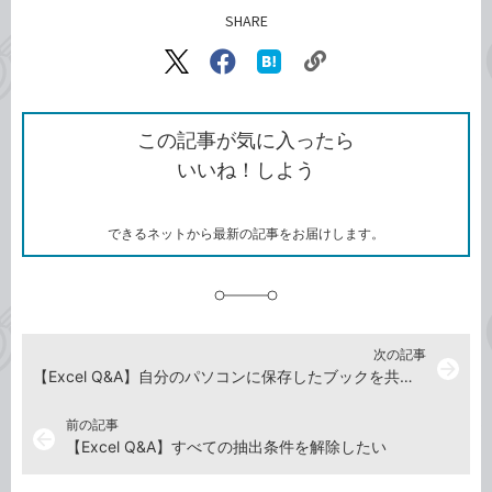
SHARE
記事をシェアする
リ
X（旧
Facebook
は
ン
Twitter）
で
て
ク
で
シ
な
を
シ
ェ
ブ
この記事が気に入ったら
コ
ェ
ア
ッ
いいね！しよう
ピ
ア
ク
ー
マ
ー
ク
できるネットから最新の記事をお届けします。
に
追
加
次の記事
arrow_forward
【Excel Q&A】自分のパソコンに保存したブックを共有できる？
前の記事
arrow_back
【Excel Q&A】すべての抽出条件を解除したい