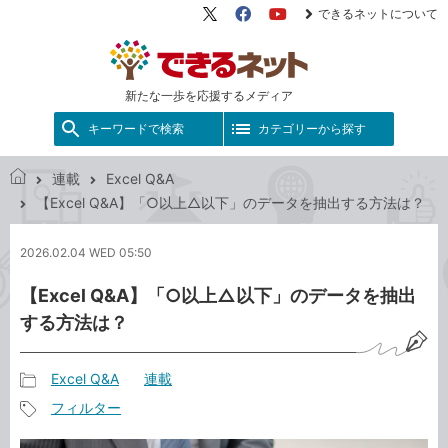
できるネットについて
X（旧
Facebook
YouTube
Twitter）
新たな一歩を応援するメディア
キーワードで検索
カテゴリーから探す
連載
Excel Q&A
で
【Excel Q&A】「○以上△以下」のデータを抽出する方法は？
き
る
2026.02.04 WED 05:50
ネ
ッ
【Excel Q&A】「○以上△以下」のデータを抽出
ト
する方法は？
Excel Q&A
連載
記
フィルター
事
記
カ