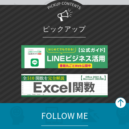
ピックアップ
FOLLOW ME
search
format_list_bulleted
検
カ
検
カ
索
テ
メ
ゴ