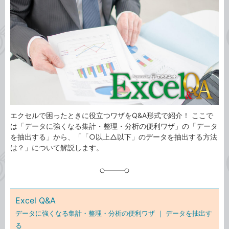
事
テ
タ
ゴ
グ
リ
エクセルで困ったときに役立つワザをQ&A形式で紹介！ ここで
は「データに強くなる集計・整理・分析の便利ワザ」の「データ
を抽出する」から、「「○以上△以下」のデータを抽出する方法
は？」について解説します。
Excel Q&A
データに強くなる集計・整理・分析の便利ワザ ｜
データを抽出す
る