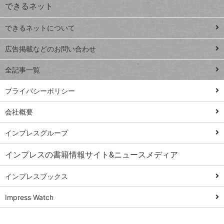
できるネット
連載
できるネットについて
Excel Q&A
close
閉じ
トイアンナ流仕
広告掲載などのお問い合わせ
る
事術
全記事一覧
PowerAutomate
ではじめる業務
プライバシーポリシー
の完全自動化
会社概要
AI議事録作成術
Windows 11
インプレスグループ
Q&A
インプレスの書籍情報サイト&ニュースメディア
Teams踏み込み
活用術
インプレスブックス
Excel講師の仕事
Impress Watch
術
エクセル時短