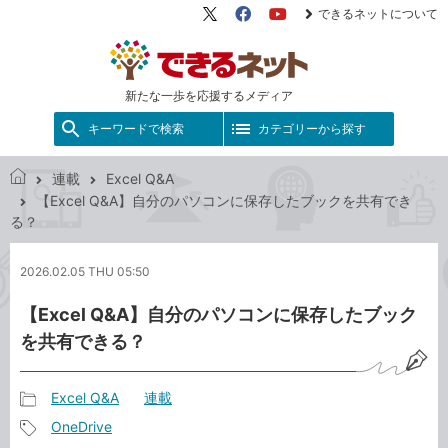
できるネットについて
X（旧
Facebook
YouTube
Twitter）
新たな一歩を応援するメディア
キーワードで検索
カテゴリーから探す
連載
Excel Q&A
で
【Excel Q&A】自分のパソコンに保存したブックを共有でき
き
る？
る
ネ
2026.02.05 THU 05:50
ッ
ト
【Excel Q&A】自分のパソコンに保存したブック
を共有できる？
Excel Q&A
連載
記
OneDrive
事
記