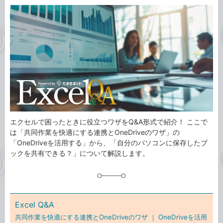
カ
事
テ
タ
ゴ
グ
リ
エクセルで困ったときに役立つワザをQ&A形式で紹介！ ここで
は「共同作業を快適にする連携とOneDriveのワザ」の
「OneDriveを活用する」から、「自分のパソコンに保存したブ
ックを共有できる？」について解説します。
Excel Q&A
共同作業を快適にする連携とOneDriveのワザ ｜
OneDriveを活用