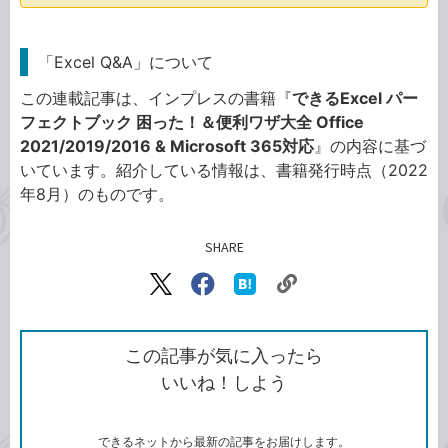
「Excel Q&A」について
この連載記事は、インプレスの書籍『
できるExcel パー
フェクトブック 困った！＆便利ワザ大全 Office
2021/2019/2016 & Microsoft 365対応
』の内容に基づ
いています。紹介している情報は、書籍発行時点（2022
年8月）のものです。
SHARE
記事をシェアする
リ
X（旧
Facebook
は
ン
Twitter）
で
て
ク
で
シ
な
を
シ
ェ
ブ
この記事が気に入ったら
コ
ェ
ア
ッ
いいね！しよう
ピ
ア
ク
ー
マ
ー
ク
できるネットから最新の記事をお届けします。