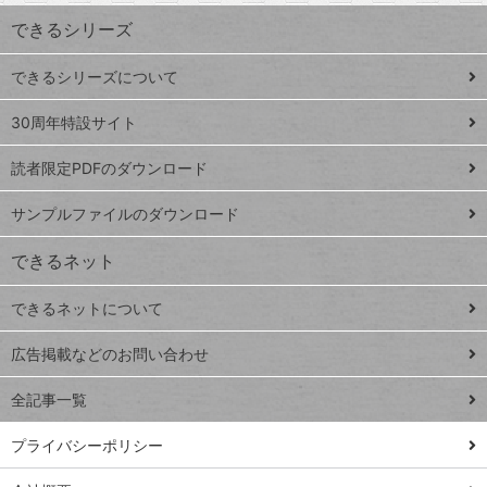
ワ
できるシリーズ
ー
ド
できるシリーズについて
Google
ト
スプレ
ッ
30周年特設サイト
ッドシ
プ
読者限定PDFのダウンロード
ート
ペ
iPhone
ー
サンプルファイルのダウンロード
VLOOKUP
ジ
できるネット
連載
できるネットについて
Excel Q&A
close
閉じ
トイアンナ流仕
広告掲載などのお問い合わせ
る
事術
全記事一覧
PowerAutomate
ではじめる業務
プライバシーポリシー
の完全自動化