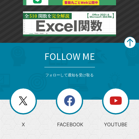
FOLLOW ME
search
format_list_bulleted
検
カ
検
カ
索
テ
メ
ゴ
索
テ
ニ
リ
フォローして通知を受け取る
ゴ
ュ
ー
ー
一
リ
を
覧
閉
を
ー
じ
閉
か
る
じ
る
search
ら
急
X
FACEBOOK
YOUTUBE
探
上
検
昇
索
す