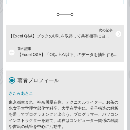
に
追
加
次の記事
arrow_forward
【Excel Q&A】ブックのURLを取得して共有相手に自分でメールを書きたい
前の記事
arrow_back
【Excel Q&A】「○以上△以下」のデータを抽出する方法は？
著者プロフィール
きたみあきこ
東京都生まれ、神奈川県在住。テクニカルライター。お茶の
水女子大学理学部化学科卒。大学在学中に、分子構造の解析
を通してプログラミングと出会う。プログラマー、パソコン
インストラクターを経て、現在はコンピューター関係の雑誌
や書籍の執筆を中心に活動中。