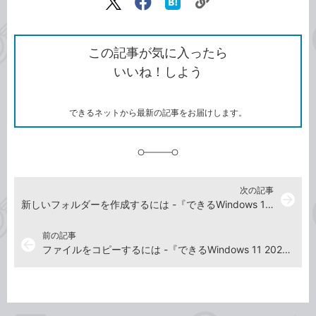
リ
X（旧
Facebook
は
ン
Twitter）
で
て
ク
で
シ
な
を
シ
ェ
ブ
この記事が気に入ったら
コ
ェ
ア
ッ
いいね！しよう
ピ
ア
ク
ー
マ
ー
ク
できるネットから最新の記事をお届けします。
に
追
加
次の記事
arrow_forward
新しいフォルダーを作成するには -『できるWindows 11 2026年 改訂5版 Copilot対応』動画解説
前の記事
arrow_back
ファイルをコピーするには -『できるWindows 11 2026年 改訂5版 Copilot対応』動画解説