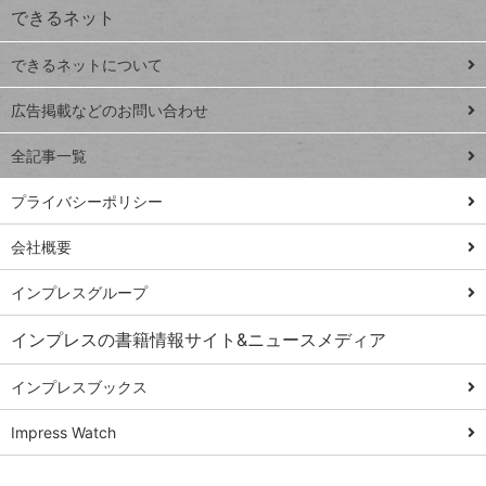
できるネット
連載
できるネットについて
Excel Q&A
close
閉じ
トイアンナ流仕
広告掲載などのお問い合わせ
る
事術
全記事一覧
PowerAutomate
ではじめる業務
プライバシーポリシー
の完全自動化
会社概要
AI議事録作成術
Windows 11
インプレスグループ
Q&A
インプレスの書籍情報サイト&ニュースメディア
Teams踏み込み
活用術
インプレスブックス
Excel講師の仕事
Impress Watch
術
エクセル時短