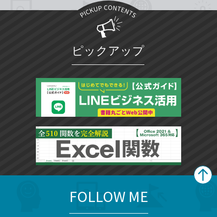
ピックアップ
FOLLOW ME
search
format_list_bulleted
検
カ
検
カ
索
テ