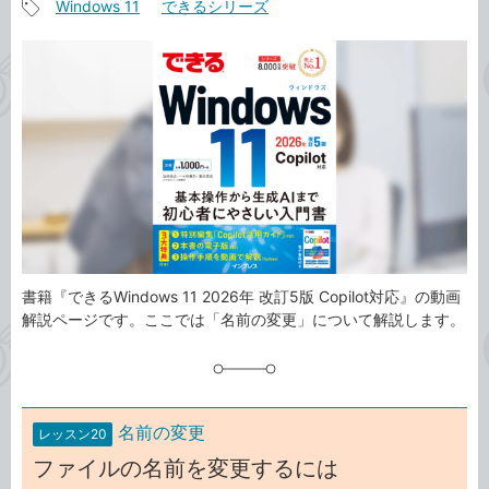
Windows 11
できるシリーズ
事
記
カ
事
テ
タ
ゴ
グ
リ
書籍『できるWindows 11 2026年 改訂5版 Copilot対応』の動画
解説ページです。ここでは「名前の変更」について解説します。
名前の変更
レッスン20
ファイルの名前を変更するには