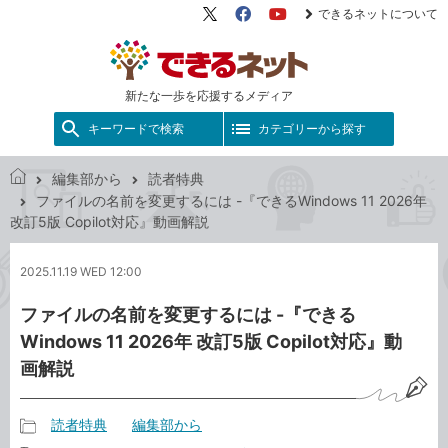
できるネットについて
X（旧
Facebook
YouTube
Twitter）
新たな一歩を応援するメディア
キーワードで検索
カテゴリーから探す
編集部から
読者特典
で
ファイルの名前を変更するには -『できるWindows 11 2026年
き
改訂5版 Copilot対応』動画解説
る
ネ
2025.11.19 WED 12:00
ッ
ト
ファイルの名前を変更するには -『できる
Windows 11 2026年 改訂5版 Copilot対応』動
画解説
読者特典
編集部から
記