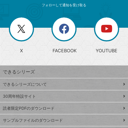
メ
ゴ
索
テ
ニ
リ
フォローして通知を受け取る
ゴ
ュ
ー
ー
一
リ
を
覧
閉
を
ー
じ
閉
か
る
じ
る
search
ら
急
X
FACEBOOK
YOUTUBE
探
上
検
昇
索
す
ワ
できるシリーズ
ー
ド
できるシリーズについて
Google
ト
スプレ
ッ
30周年特設サイト
ッドシ
プ
読者限定PDFのダウンロード
ート
ペ
iPhone
ー
サンプルファイルのダウンロード
VLOOKUP
ジ