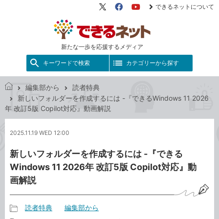
できるネットについて
X（旧
Facebook
YouTube
Twitter）
新たな一歩を応援するメディア
キーワードで検索
カテゴリーから探す
編集部から
読者特典
で
新しいフォルダーを作成するには -『できるWindows 11 2026
き
年 改訂5版 Copilot対応』動画解説
る
ネ
2025.11.19 WED 12:00
ッ
ト
新しいフォルダーを作成するには -『できる
Windows 11 2026年 改訂5版 Copilot対応』動
画解説
読者特典
編集部から
記