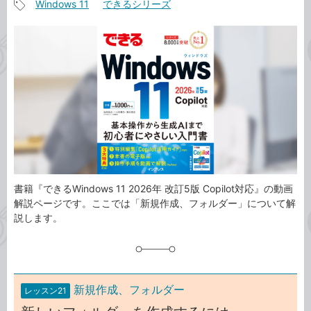
Windows 11
できるシリーズ
事
記
カ
事
テ
タ
ゴ
グ
リ
書籍『できるWindows 11 2026年 改訂5版 Copilot対応』の動画
解説ページです。ここでは「新規作成、フォルダー」について解
説します。
新規作成、フォルダー
レッスン21