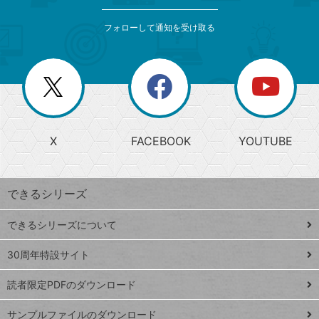
検
カ
索
テ
メ
ゴ
索
テ
ニ
リ
フォローして通知を受け取る
ゴ
ュ
ー
ー
一
リ
を
覧
閉
を
ー
じ
閉
か
る
じ
る
search
ら
急
X
FACEBOOK
YOUTUBE
探
上
検
昇
索
す
ワ
できるシリーズ
ー
ド
できるシリーズについて
Google
ト
スプレ
ッ
30周年特設サイト
ッドシ
プ
読者限定PDFのダウンロード
ート
ペ
iPhone
ー
サンプルファイルのダウンロード