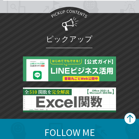
ピックアップ
FOLLOW ME
search
format_list_bulleted
検
カ