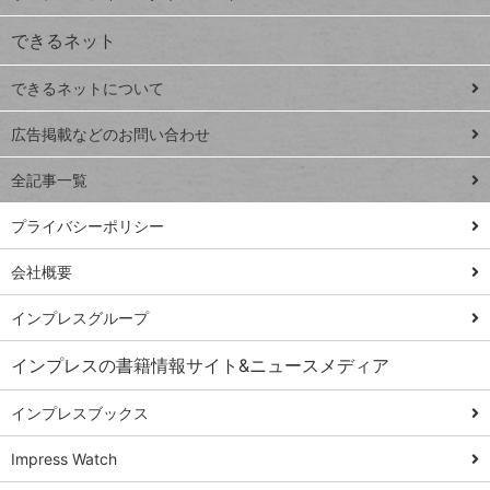
VLOOKUP
ジ
できるネット
連載
できるネットについて
Excel Q&A
close
閉じ
トイアンナ流仕
広告掲載などのお問い合わせ
る
事術
全記事一覧
PowerAutomate
ではじめる業務
プライバシーポリシー
の完全自動化
会社概要
AI議事録作成術
Windows 11
インプレスグループ
Q&A
インプレスの書籍情報サイト&ニュースメディア
Teams踏み込み
活用術
インプレスブックス
Excel講師の仕事
Impress Watch
術