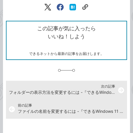
記事をシェアする
リ
X（旧
Facebook
は
ン
Twitter）
で
て
ク
で
シ
な
を
シ
ェ
ブ
この記事が気に入ったら
コ
ェ
ア
ッ
いいね！しよう
ピ
ア
ク
ー
マ
ー
ク
できるネットから最新の記事をお届けします。
に
追
加
次の記事
arrow_forward
フォルダーの表示方法を変更するには -『できるWindows 11 2026年 改訂5版 Copilot対応』動画解説
前の記事
arrow_back
ファイルの名前を変更するには -『できるWindows 11 2026年 改訂5版 Copilot対応』動画解説