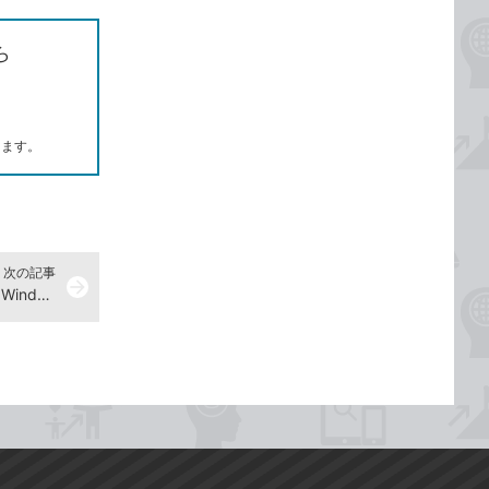
ら
します。
次の記事
arrow_forward
ファイルを移動するには -『できるWindows 11 2026年 改訂5版 Copilot対応』動画解説