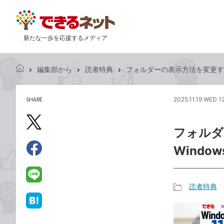
新たな一歩を応援するメディア
編集部から
読者特典
フォルダーの表示方法を変更するには 
で
き
る
SHARE
2025.11.19 WED 1
記
ネ
事
ッ
を
X（旧
ト
フォルダ
シ
Twitter）
ェ
Window
で
ア
Facebook
す
シ
で
る
ェ
シ
LINE
読者特典
ア
ェ
で
記
ア
送
は
事
る
て
カ