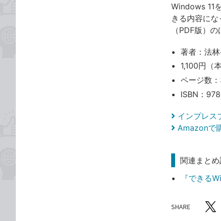
Windows
きる内容にな
（PDF版）の
著者：法林
1,100円（
ページ数：
ISBN：978
インプレス
Amazon
関連まとめ
『できるWin
SHARE
記事をシ
T