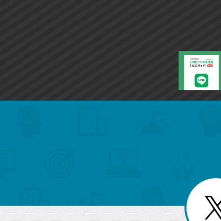
search
format_list_bulleted
検
カ
検
カ
索
テ
メ
ゴ
索
テ
ニ
リ
ュ
ー
ゴ
ー
一
を
覧
リ
閉
を
じ
閉
ー
る
じ
る