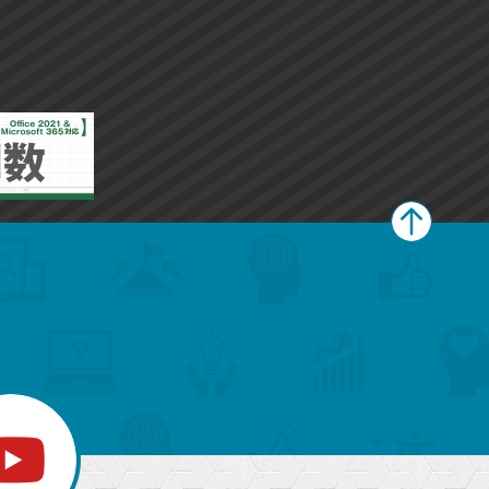
ペ
ー
ジ
上
部
へ