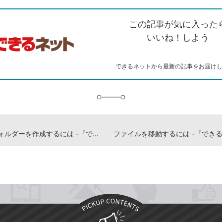
ク
で
シ
な
を
シ
ェ
ブ
この記事が気に入った
コ
ェ
ア
ッ
ピ
ア
ク
いいね！しよう
ー
マ
ー
ク
できるネットから最新の記事をお届け
に
追
加
新しいフォルダーを作成するには -『できるWindows 11 2026年 改訂5版 Copilot対応』動画解説