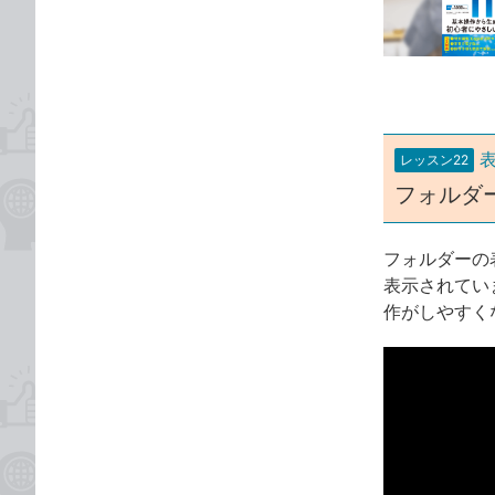
な
テ
ブ
ゴ
ッ
リ
ク
マ
ー
レッスン22
ク
フォルダ
に
追
加
フォルダーの
表示されてい
作がしやすく