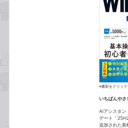
※書影をクリック
いちばんやさし
AIアシスタン
デート「25H
追加された新機