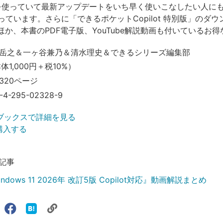
 11を使っていて最新アップデートをいち早く使いこなしたい人に
っています。さらに「できるポケットCopilot 特別版」のダ
ほか、本書のPDF電子版、YouTube解説動画も付いているお
岳之＆一ヶ谷兼乃＆清水理史＆できるシリーズ編集部
本体1,000円＋税10%）
320ページ
-4-295-02328-9
ブックスで詳細を見る
で購入する
記事
dows 11 2026年 改訂5版 Copilot対応』動画解説まとめ
リ
X（旧
Facebook
は
ェアする
ン
witter）
で
て