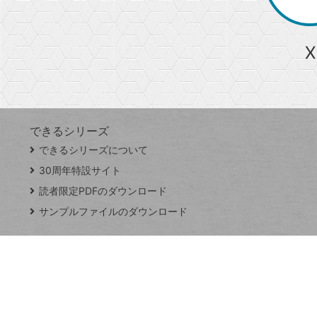
か
ら
急上昇ワード
X
探
Googleスプレッドシート
iPhone
VLOOKUP
す
できるシリーズ
close
できるシリーズについて
閉
ト
じ
ッ
30周年特設サイト
る
プ
読者限定PDFのダウンロード
ペ
サンプルファイルのダウンロード
ー
ジ
連載
Excel Q&A