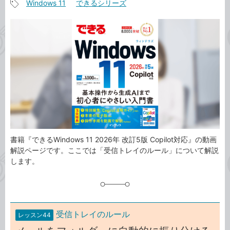
Windows 11
できるシリーズ
事
記
カ
事
テ
タ
ゴ
グ
リ
書籍『できるWindows 11 2026年 改訂5版 Copilot対応』の動画
解説ページです。ここでは「受信トレイのルール」について解説
します。
受信トレイのルール
レッスン44