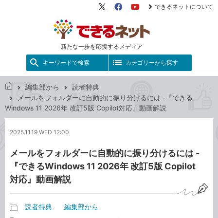
できるネットについて
X（旧
Facebook
YouTube
Twitter）
新たな一歩を応援するメディア
キーワードで検索
カテゴリーから探す
編集部から
読者特典
で
メールをフォルダーに自動的に振り分けるには -『できる
き
Windows 11 2026年 改訂5版 Copilot対応』動画解説
る
ネ
2025.11.19 WED 12:00
ッ
ト
メールをフォルダーに自動的に振り分けるには -
『できるWindows 11 2026年 改訂5版 Copilot
対応』動画解説
読者特典
編集部から
記