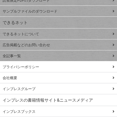
読者限定PDFのダウンロード
ート
ペ
iPhone
ー
サンプルファイルのダウンロード
VLOOKUP
ジ
できるネット
連載
できるネットについて
Excel Q&A
close
閉じ
トイアンナ流仕
広告掲載などのお問い合わせ
る
事術
全記事一覧
PowerAutomate
ではじめる業務
プライバシーポリシー
の完全自動化
会社概要
AI議事録作成術
Windows 11
インプレスグループ
Q&A
インプレスの書籍情報サイト&ニュースメディア
Teams踏み込み
活用術
インプレスブックス