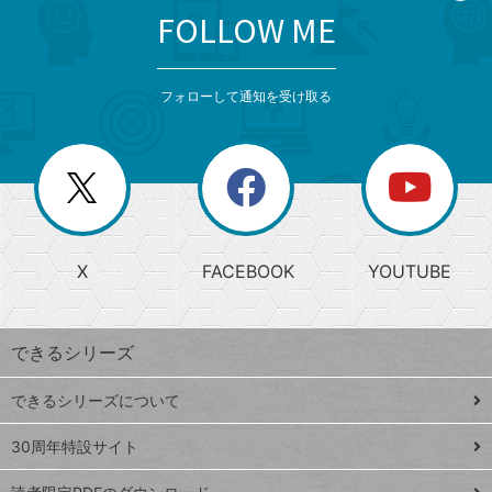
FOLLOW ME
search
format_list_bulleted
検
カ
検
カ
索
テ
メ
ゴ
索
テ
ニ
リ
フォローして通知を受け取る
ゴ
ュ
ー
ー
一
リ
を
覧
閉
を
ー
じ
閉
か
る
じ
る
search
ら
急
X
FACEBOOK
YOUTUBE
探
上
検
昇
索
す
ワ
できるシリーズ
ー
ド
できるシリーズについて
Google
ト
スプレ
ッ
30周年特設サイト
ッドシ
プ