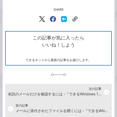
SHARE
記事をシェアする
リ
X（旧
Facebook
は
ン
Twitter）
で
て
ク
で
シ
な
を
シ
ェ
ブ
この記事が気に入ったら
コ
ェ
ア
ッ
いいね！しよう
ピ
ア
ク
ー
マ
ー
ク
できるネットから最新の記事をお届けします。
に
追
加
次の記事
arrow_forward
未読のメールだけを確認するには -『できるWindows 11 2026年 改訂5版 Copilot対応』動画解説
前の記事
arrow_back
メールに添付されたファイルを開くには -『できるWindows 11 2026年 改訂5版 Copilot対応』動画解説