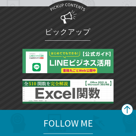
ピックアップ
FOLLOW ME
search
format_list_bulleted
検
カ
検
カ
索
テ