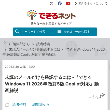
できるネットについて
X（旧
Facebook
YouTube
Twitter）
新たな一歩を応援するメディア
キーワードで検索
カテゴリーから探す
編集部から
読者特典
で
未読のメールだけを確認するには -『できるWindows 11 2026
き
年 改訂5版 Copilot対応』動画解説
る
ネ
2025.11.19 WED 12:00
ッ
ト
未読のメールだけを確認するには -『できる
Windows 11 2026年 改訂5版 Copilot対応』動
画解説
読者特典
編集部から
記