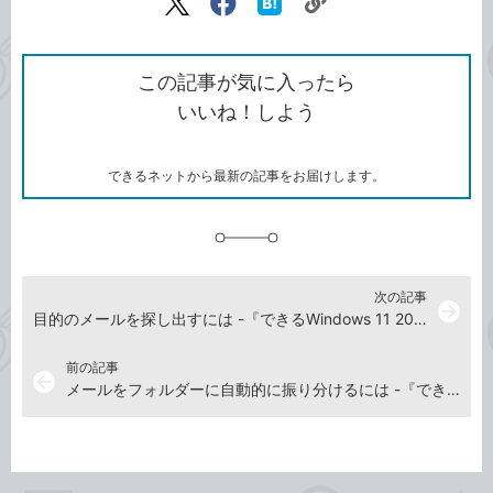
リ
X（旧
Facebook
は
ン
Twitter）
で
て
ク
で
シ
な
を
シ
ェ
ブ
この記事が気に入ったら
コ
ェ
ア
ッ
いいね！しよう
ピ
ア
ク
ー
マ
ー
ク
できるネットから最新の記事をお届けします。
に
追
加
次の記事
arrow_forward
目的のメールを探し出すには -『できるWindows 11 2026年 改訂5版 Copilot対応』動画解説
前の記事
arrow_back
メールをフォルダーに自動的に振り分けるには -『できるWindows 11 2026年 改訂5版 Copilot対応』動画解説