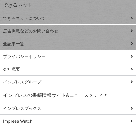
できるネット
連載
できるネットについて
Excel Q&A
close
閉じ
トイアンナ流仕
広告掲載などのお問い合わせ
る
事術
全記事一覧
PowerAutomate
ではじめる業務
プライバシーポリシー
の完全自動化
会社概要
AI議事録作成術
Windows 11
インプレスグループ
Q&A
インプレスの書籍情報サイト&ニュースメディア
Teams踏み込み
活用術
インプレスブックス
Excel講師の仕事
Impress Watch
術
エクセル時短