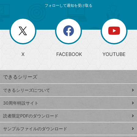
メ
ゴ
索
テ
ニ
リ
フォローして通知を受け取る
ゴ
ュ
ー
ー
一
リ
を
覧
閉
を
ー
じ
閉
か
る
じ
る
search
ら
急
X
FACEBOOK
YOUTUBE
探
上
検
昇
索
す
ワ
できるシリーズ
ー
ド
できるシリーズについて
Google
ト
スプレ
ッ
30周年特設サイト
ッドシ
プ
読者限定PDFのダウンロード
ート
ペ
iPhone
ー
サンプルファイルのダウンロード
VLOOKUP
ジ