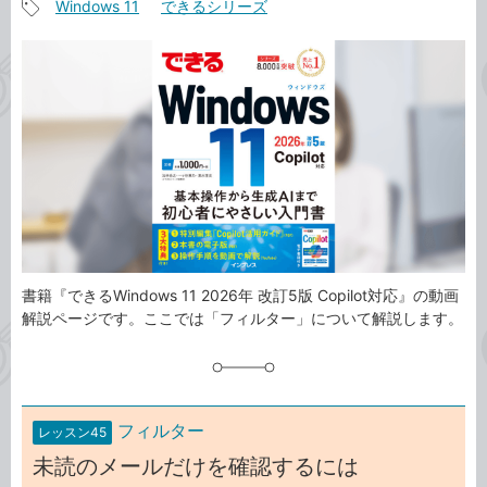
Windows 11
できるシリーズ
事
記
カ
事
テ
タ
ゴ
グ
リ
書籍『できるWindows 11 2026年 改訂5版 Copilot対応』の動画
解説ページです。ここでは「フィルター」について解説します。
フィルター
レッスン45
未読のメールだけを確認するには