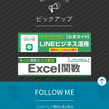
ピックアップ
FOLLOW ME
search
format_list_bulleted
検
カ
検
カ
索
テ
メ
ゴ
索
テ
ニ
リ
フォローして通知を受け取る