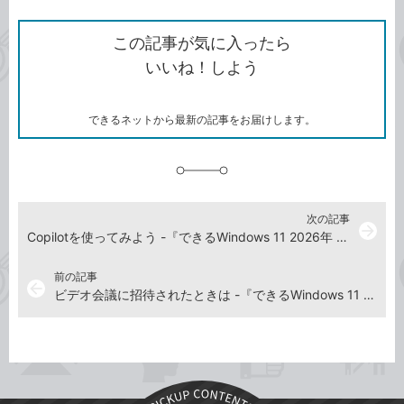
ン
Twitter）
で
て
ク
で
シ
な
を
シ
ェ
ブ
この記事が気に入ったら
コ
ェ
ア
ッ
いいね！しよう
ピ
ア
ク
ー
マ
ー
ク
できるネットから最新の記事をお届けします。
に
追
加
次の記事
arrow_forward
Copilotを使ってみよう -『できるWindows 11 2026年 改訂5版 Copilot対応』動画解説
前の記事
arrow_back
ビデオ会議に招待されたときは -『できるWindows 11 2026年 改訂5版 Copilot対応』動画解説