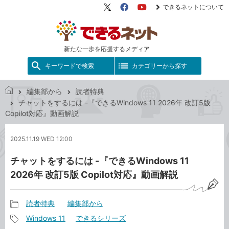
できるネットについて
X（旧
Facebook
YouTube
Twitter）
新たな一歩を応援するメディア
キーワードで検索
カテゴリーから探す
編集部から
読者特典
で
チャットをするには -『できるWindows 11 2026年 改訂5版
き
Copilot対応』動画解説
る
ネ
2025.11.19 WED 12:00
ッ
ト
チャットをするには -『できるWindows 11
2026年 改訂5版 Copilot対応』動画解説
読者特典
編集部から
記
Windows 11
できるシリーズ
事
記