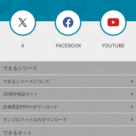
ゴ
ュ
ー
ー
一
リ
を
覧
閉
を
ー
じ
閉
か
る
じ
る
search
ら
急
X
FACEBOOK
YOUTUBE
探
上
検
昇
索
す
ワ
できるシリーズ
ー
ド
できるシリーズについて
Google
ト
スプレ
ッ
30周年特設サイト
ッドシ
プ
読者限定PDFのダウンロード
ート
ペ
iPhone
ー
サンプルファイルのダウンロード
VLOOKUP
ジ
できるネット