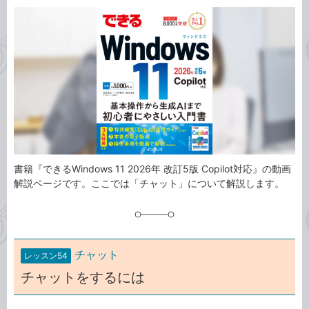
カ
事
テ
タ
ゴ
グ
リ
書籍『できるWindows 11 2026年 改訂5版 Copilot対応』の動画
解説ページです。ここでは「チャット」について解説します。
チャット
レッスン54
チャットをするには