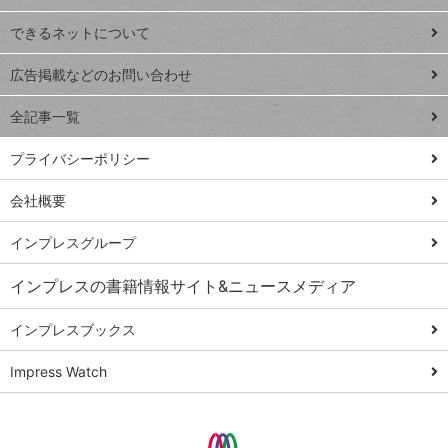
連載
できるネットについて
Excel Q&A
close
閉じ
トイアンナ流仕
広告掲載などのお問い合わせ
る
事術
全記事一覧
PowerAutomate
ではじめる業務
プライバシーポリシー
の完全自動化
会社概要
AI議事録作成術
Windows 11
インプレスグループ
Q&A
インプレスの書籍情報サイト&ニュースメディア
Teams踏み込み
活用術
インプレスブックス
Excel講師の仕事
Impress Watch
術
エクセル時短
パワポ時短