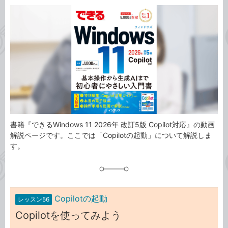
カ
事
テ
タ
ゴ
グ
リ
書籍『できるWindows 11 2026年 改訂5版 Copilot対応』の動画
解説ページです。ここでは「Copilotの起動」について解説しま
す。
Copilotの起動
レッスン56
Copilotを使ってみよう