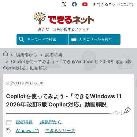
できるネットについて
X（旧
Facebook
YouTube
Twitter）
新たな一歩を応援するメディア
キーワードで検索
カテゴリーから探す
編集部から
読者特典
で
Copilotを使ってみよう -『できるWindows 11 2026年 改訂5版
き
Copilot対応』動画解説
る
ネ
2025.11.19 WED 12:00
ッ
ト
Copilotを使ってみよう -『できるWindows 11
2026年 改訂5版 Copilot対応』動画解説
読者特典
編集部から
記
Windows 11
できるシリーズ
事
記