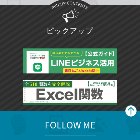
ピックアップ
FOLLOW ME
search
format_list_bulleted
検
カ
検
カ
索
テ
メ
ゴ