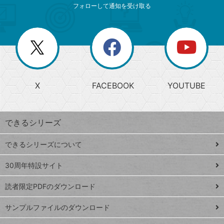
索
テ
ニ
リ
フォローして通知を受け取る
ゴ
ュ
ー
ー
一
リ
を
覧
閉
を
ー
じ
閉
か
る
じ
る
search
ら
急
X
FACEBOOK
YOUTUBE
探
上
検
昇
索
す
ワ
できるシリーズ
ー
ド
できるシリーズについて
Google
ト
スプレ
ッ
30周年特設サイト
ッドシ
プ
読者限定PDFのダウンロード
ート
ペ
iPhone
ー
サンプルファイルのダウンロード
VLOOKUP
ジ