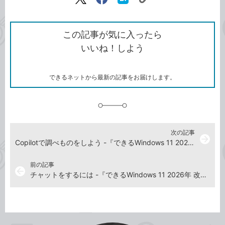
リ
X（旧
Facebook
は
ン
Twitter）
で
て
ク
で
シ
な
を
シ
ェ
ブ
この記事が気に入ったら
コ
ェ
ア
ッ
いいね！しよう
ピ
ア
ク
ー
マ
ー
ク
できるネットから最新の記事をお届けします。
に
追
加
次の記事
arrow_forward
Copilotで調べものをしよう -『できるWindows 11 2026年 改訂5版 Copilot対応』動画解説
前の記事
arrow_back
チャットをするには -『できるWindows 11 2026年 改訂5版 Copilot対応』動画解説