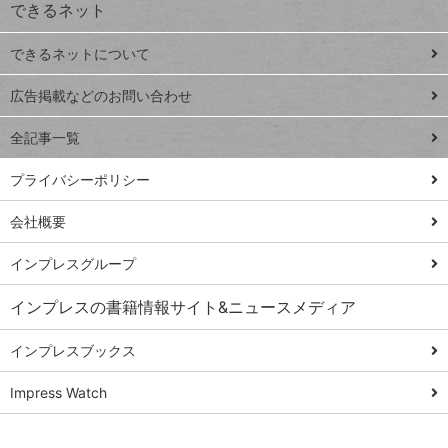
できるネット
連載
できるネットについて
Excel Q&A
close
閉じ
トイアンナ流仕
広告掲載などのお問い合わせ
る
事術
全記事一覧
PowerAutomate
ではじめる業務
プライバシーポリシー
の完全自動化
会社概要
AI議事録作成術
Windows 11
インプレスグループ
Q&A
インプレスの書籍情報サイト&ニュースメディア
Teams踏み込み
活用術
インプレスブックス
Excel講師の仕事
Impress Watch
術
エクセル時短