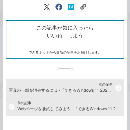
記事をシェアする
リ
X（旧
Facebook
は
ン
Twitter）
で
て
ク
で
シ
な
を
シ
ェ
ブ
この記事が気に入ったら
コ
ェ
ア
ッ
いいね！しよう
ピ
ア
ク
ー
マ
ー
ク
できるネットから最新の記事をお届けします。
に
追
加
次の記事
arrow_forward
写真の一部を消去するには -『できるWindows 11 2026年 改訂5版 Copilot対応』動画解説
前の記事
arrow_back
Webページを要約してみよう -『できるWindows 11 2026年 改訂5版 Copilot対応』動画解説