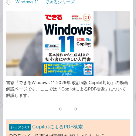
Windows 11
できるシリーズ
事
記
カ
事
テ
タ
ゴ
グ
リ
書籍『できるWindows 11 2026年 改訂5版 Copilot対応』の動画
解説ページです。ここでは「CopilotによるPDF検索」について
解説します。
CopilotによるPDF検索
レッスン61