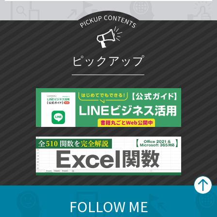
ピックアップ
FOLLOW ME
search
format_list_bulleted
検
カ