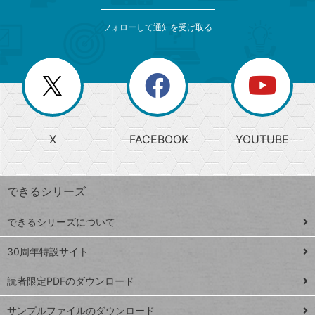
検
カ
索
テ
メ
ゴ
索
テ
ニ
リ
フォローして通知を受け取る
ゴ
ュ
ー
ー
一
リ
を
覧
閉
を
ー
じ
閉
か
る
じ
る
search
ら
急
X
FACEBOOK
YOUTUBE
探
上
検
昇
索
す
ワ
できるシリーズ
ー
ド
できるシリーズについて
Google
ト
スプレ
ッ
30周年特設サイト
ッドシ
プ
読者限定PDFのダウンロード
ート
ペ
iPhone
ー
サンプルファイルのダウンロード