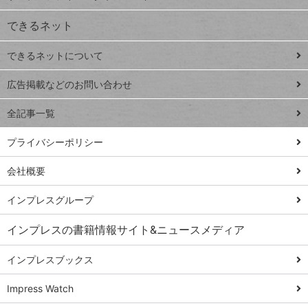
VLOOKUP
ジ
できるネット
連載
できるネットについて
Excel Q&A
close
閉じ
トイアンナ流仕
広告掲載などのお問い合わせ
る
事術
全記事一覧
PowerAutomate
ではじめる業務
プライバシーポリシー
の完全自動化
会社概要
AI議事録作成術
Windows 11
インプレスグループ
Q&A
インプレスの書籍情報サイト&ニュースメディア
Teams踏み込み
活用術
インプレスブックス
Excel講師の仕事
Impress Watch
術