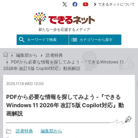
できるネットについて
X（旧
Facebook
YouTube
Twitter）
新たな一歩を応援するメディア
キーワードで検索
カテゴリーから探す
編集部から
読者特典
で
PDFから必要な情報を探してみよう -『できるWindows 11
き
2026年 改訂5版 Copilot対応』動画解説
る
ネ
2025.11.19 WED 12:00
ッ
ト
PDFから必要な情報を探してみよう -『できる
Windows 11 2026年 改訂5版 Copilot対応』動
画解説
読者特典
編集部から
記