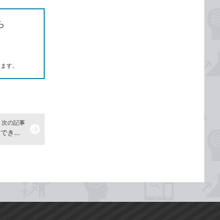
ら
します。
次の記事
arrow_forward
写真をパソコンに取り込むには -『できるWindows 11 2026年 改訂5版 Copilot対応』動画解説