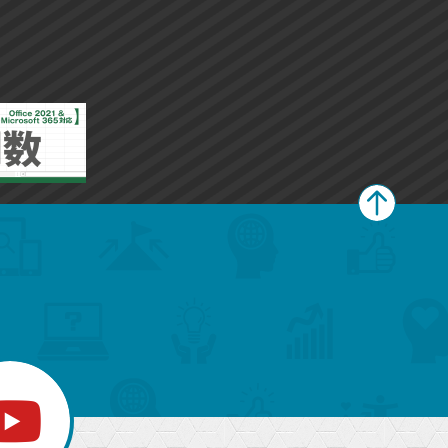
ペ
ー
ジ
上
部
へ