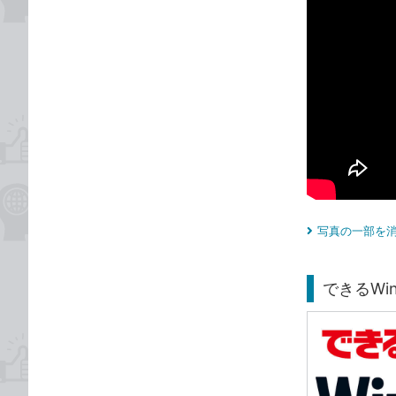
写真の一部を消
できるWind