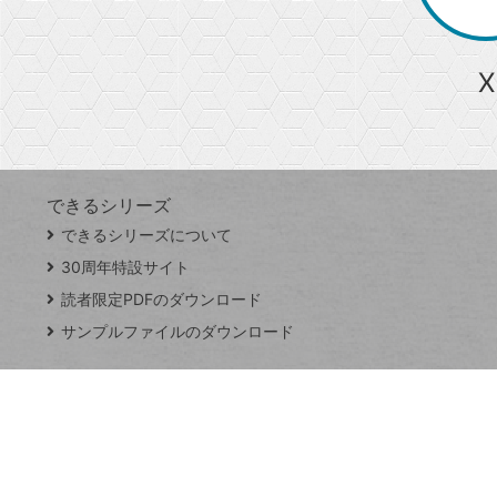
か
ら
急上昇ワード
X
探
Googleスプレッドシート
iPhone
VLOOKUP
す
できるシリーズ
close
できるシリーズについて
閉
ト
じ
ッ
30周年特設サイト
る
プ
読者限定PDFのダウンロード
ペ
サンプルファイルのダウンロード
ー
ジ
連載
Excel Q&A