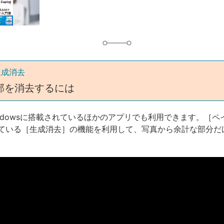
グ
生成消去
部を消去するには
はWindowsに搭載されているほかのアプリでも利用できます。［
ている［生成消去］の機能を利用して、写真から余計な部分だ