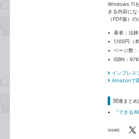
Windows
きる内容にな
（PDF版）の
著者：法林
1,100円（
ページ数：
ISBN：978
インプレス
Amazon
関連まとめ
『できるWin
SHARE
記事をシ
T