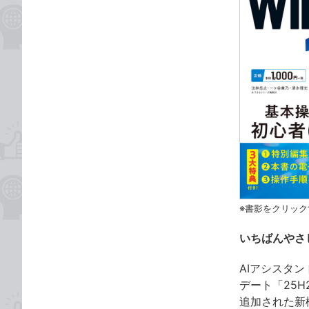
※書影をクリック
いちばんやさし
AIアシスタン
デート「25H
追加された新機