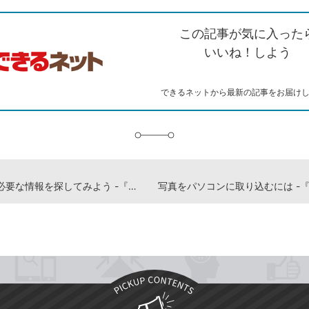
ク
で
シ
な
を
シ
ェ
ブ
この記事が気に入った
コ
ェ
ア
ッ
ピ
ア
ク
いいね！しよう
ー
マ
ー
ク
できるネットから最新の記事をお届け
に
追
加
PDFから必要な情報を探してみよう -『できるWindows 11 2026年 改訂5版 Copilot対応』動画解説