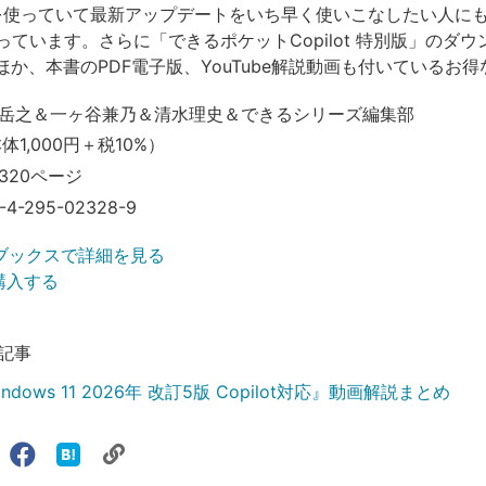
 11を使っていて最新アップデートをいち早く使いこなしたい人に
っています。さらに「できるポケットCopilot 特別版」のダ
ほか、本書のPDF電子版、YouTube解説動画も付いているお
岳之＆一ヶ谷兼乃＆清水理史＆できるシリーズ編集部
本体1,000円＋税10%）
320ページ
-4-295-02328-9
ブックスで詳細を見る
で購入する
記事
dows 11 2026年 改訂5版 Copilot対応』動画解説まとめ
リ
X（旧
Facebook
は
ェアする
ン
witter）
で
て