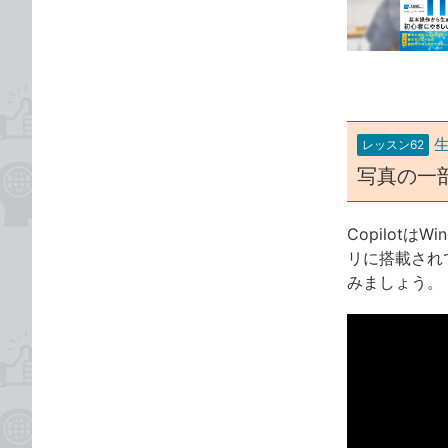
な
テ
ブ
ゴ
ッ
リ
ク
マ
ー
レッスン62
ク
写真の一
に
追
加
Copilot
リに搭載され
みましょう。