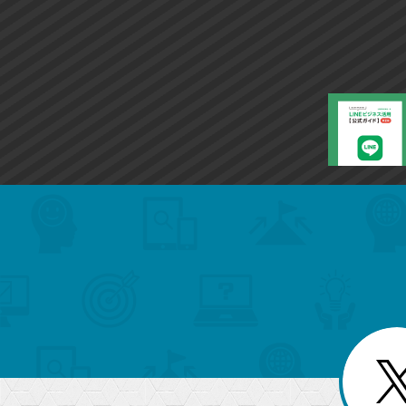
search
format_list_bulleted
検
カ
検
カ
索
テ
メ
ゴ
索
テ
ニ
リ
ュ
ー
ゴ
ー
一
を
覧
リ
閉
を
じ
閉
ー
る
じ
る