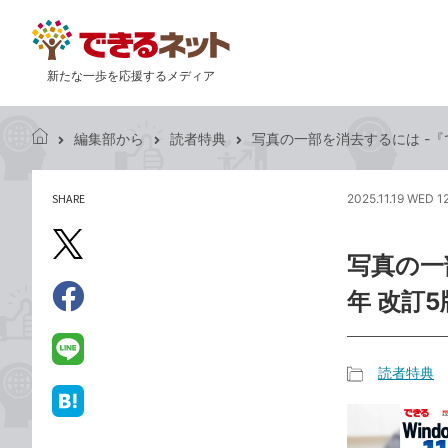
新たな一歩を応援するメディア
編集部から
読者特典
写真の一部を消去するには -『できる
で
き
る
SHARE
2025.11.19 WED 1
記
ネ
事
ッ
を
X（旧
ト
写真の一部
シ
Twitter）
ェ
年 改訂5
で
ア
Facebook
す
シ
で
る
ェ
シ
LINE
読者特典
ア
ェ
で
記
ア
送
は
事
る
て
カ