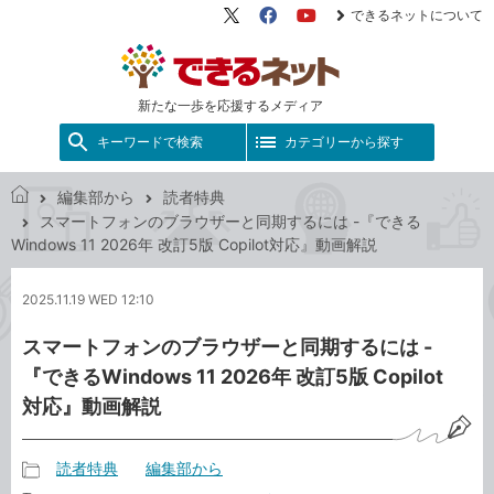
できるネットについて
X（旧
Facebook
YouTube
Twitter）
新たな一歩を応援するメディア
キーワードで検索
カテゴリーから探す
編集部から
読者特典
で
スマートフォンのブラウザーと同期するには -『できる
き
Windows 11 2026年 改訂5版 Copilot対応』動画解説
る
ネ
2025.11.19 WED 12:10
ッ
ト
スマートフォンのブラウザーと同期するには -
『できるWindows 11 2026年 改訂5版 Copilot
対応』動画解説
読者特典
編集部から
記