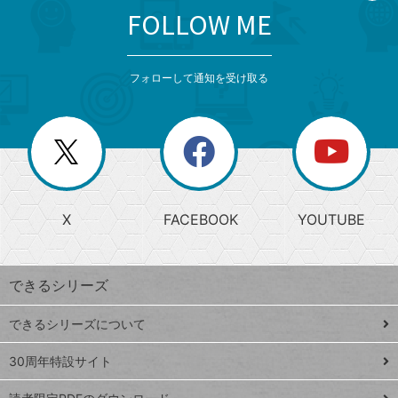
FOLLOW ME
search
format_list_bulleted
検
カ
検
カ
索
テ
メ
ゴ
索
テ
ニ
リ
フォローして通知を受け取る
ゴ
ュ
ー
ー
一
リ
を
覧
閉
を
ー
じ
閉
か
る
じ
る
search
ら
急
X
FACEBOOK
YOUTUBE
探
上
検
昇
索
す
ワ
できるシリーズ
ー
ド
できるシリーズについて
Google
ト
スプレ
ッ
30周年特設サイト
ッドシ
プ