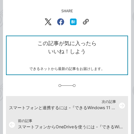
SHARE
記事をシェアする
リ
X（旧
Facebook
は
ン
Twitter）
で
て
ク
で
シ
な
を
シ
ェ
ブ
この記事が気に入ったら
コ
ェ
ア
ッ
いいね！しよう
ピ
ア
ク
ー
マ
ー
ク
できるネットから最新の記事をお届けします。
に
追
加
次の記事
arrow_forward
スマートフォンと連携するには -『できるWindows 11 2026年 改訂5版 Copilot対応』動画解説
前の記事
arrow_back
スマートフォンからOneDriveを使うには -『できるWindows 11 2026年 改訂5版 Copilot対応』動画解説