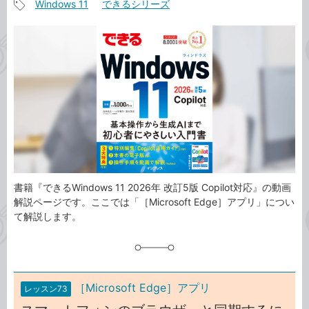
Windows 11
できるシリーズ
事
記
カ
事
テ
タ
ゴ
グ
リ
書籍『できるWindows 11 2026年 改訂5版 Copilot対応』の動画
解説ページです。ここでは「［Microsoft Edge］アプリ」につい
て解説します。
［Microsoft Edge］アプリ
レッスン73