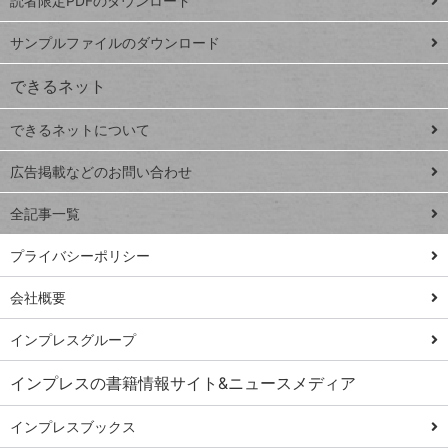
読者限定PDFのダウンロード
ート
ペ
iPhone
ー
サンプルファイルのダウンロード
VLOOKUP
ジ
できるネット
連載
できるネットについて
Excel Q&A
close
閉じ
トイアンナ流仕
広告掲載などのお問い合わせ
る
事術
全記事一覧
PowerAutomate
ではじめる業務
プライバシーポリシー
の完全自動化
会社概要
AI議事録作成術
Windows 11
インプレスグループ
Q&A
インプレスの書籍情報サイト&ニュースメディア
Teams踏み込み
活用術
インプレスブックス