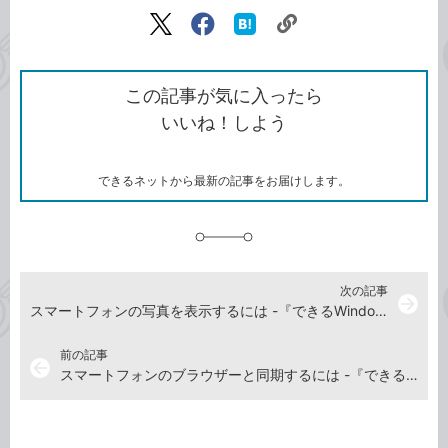
記事をシェアする
リ
X（旧
Facebook
は
ン
Twitter）
で
て
ク
で
シ
な
を
シ
ェ
ブ
この記事が気に入ったら
コ
ェ
ア
ッ
いいね！しよう
ピ
ア
ク
ー
マ
ー
ク
できるネットから最新の記事をお届けします。
に
追
加
次の記事
arrow_forward
スマートフォンの写真を表示するには -『できるWindows 11 2026年 改訂5版 Copilot対応』動画解説
前の記事
arrow_back
スマートフォンのブラウザーと同期するには -『できるWindows 11 2026年 改訂5版 Copilot対応』動画解説