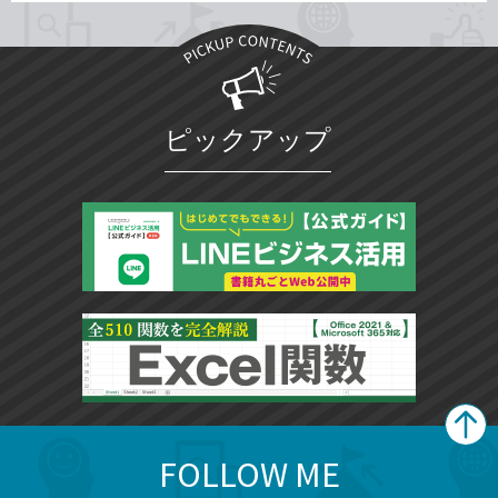
ピックアップ
FOLLOW ME
search
format_list_bulleted
検
カ