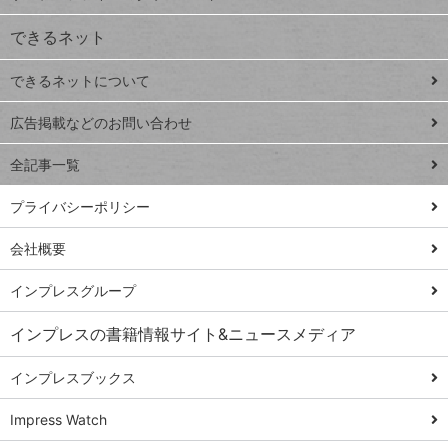
VLOOKUP
ジ
できるネット
連載
できるネットについて
Excel Q&A
close
閉じ
トイアンナ流仕
広告掲載などのお問い合わせ
る
事術
全記事一覧
PowerAutomate
ではじめる業務
プライバシーポリシー
の完全自動化
会社概要
AI議事録作成術
Windows 11
インプレスグループ
Q&A
インプレスの書籍情報サイト&ニュースメディア
Teams踏み込み
活用術
インプレスブックス
Excel講師の仕事
Impress Watch
術