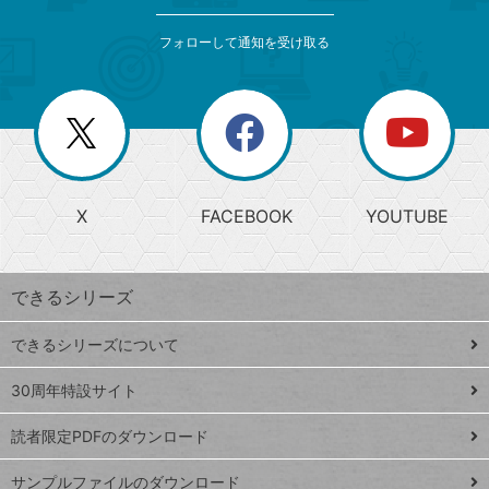
検
カ
索
テ
メ
ゴ
索
テ
ニ
リ
フォローして通知を受け取る
ゴ
ュ
ー
ー
一
リ
を
覧
閉
を
ー
じ
閉
か
る
じ
る
search
ら
急
X
FACEBOOK
YOUTUBE
探
上
検
昇
索
す
ワ
できるシリーズ
ー
ド
できるシリーズについて
Google
ト
スプレ
ッ
30周年特設サイト
ッドシ
プ
読者限定PDFのダウンロード
ート
ペ
iPhone
ー
サンプルファイルのダウンロード