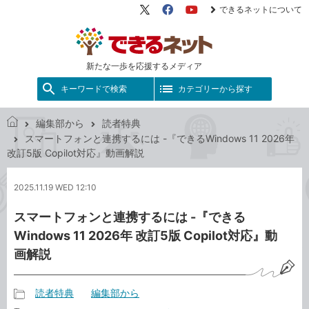
できるネットについて
X（旧
Facebook
YouTube
Twitter）
新たな一歩を応援するメディア
キーワードで検索
カテゴリーから探す
編集部から
読者特典
で
スマートフォンと連携するには -『できるWindows 11 2026年
き
改訂5版 Copilot対応』動画解説
る
ネ
2025.11.19 WED 12:10
ッ
ト
スマートフォンと連携するには -『できる
Windows 11 2026年 改訂5版 Copilot対応』動
画解説
読者特典
編集部から
記