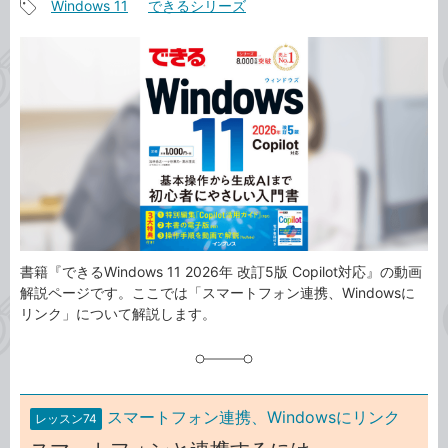
Windows 11
できるシリーズ
事
記
カ
事
テ
タ
ゴ
グ
リ
書籍『できるWindows 11 2026年 改訂5版 Copilot対応』の動画
解説ページです。ここでは「スマートフォン連携、Windowsに
リンク」について解説します。
スマートフォン連携、Windowsにリンク
レッスン74