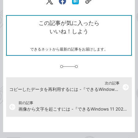
リ
X（旧
Facebook
は
ン
Twitter）
で
て
ク
で
シ
な
を
シ
ェ
ブ
この記事が気に入ったら
コ
ェ
ア
ッ
いいね！しよう
ピ
ア
ク
ー
マ
ー
ク
できるネットから最新の記事をお届けします。
に
追
加
次の記事
arrow_forward
コピーしたデータを再利用するには -『できるWindows 11 2026年 改訂5版 Copilot対応』動画解説
前の記事
arrow_back
画像から文字を起こすには -『できるWindows 11 2026年 改訂5版 Copilot対応』動画解説