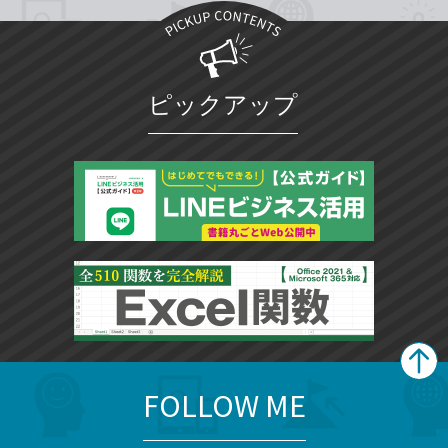
ピックアップ
FOLLOW ME
search
format_list_bulleted
検
カ
検
カ
索
テ