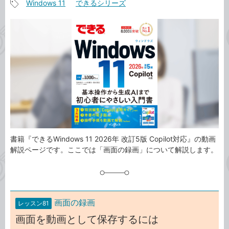
Windows 11
できるシリーズ
事
記
カ
事
テ
タ
ゴ
グ
リ
書籍『できるWindows 11 2026年 改訂5版 Copilot対応』の動画
解説ページです。ここでは「画面の録画」について解説します。
画面の録画
レッスン81
画面を動画として保存するには