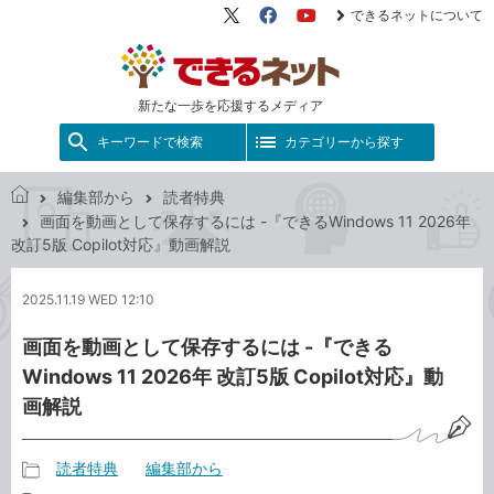
できるネットについて
X（旧
Facebook
YouTube
Twitter）
新たな一歩を応援するメディア
キーワードで検索
カテゴリーから探す
編集部から
読者特典
で
画面を動画として保存するには -『できるWindows 11 2026年
き
改訂5版 Copilot対応』動画解説
る
ネ
2025.11.19 WED 12:10
ッ
ト
画面を動画として保存するには -『できる
Windows 11 2026年 改訂5版 Copilot対応』動
画解説
読者特典
編集部から
記