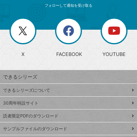
メ
ゴ
索
テ
ニ
リ
フォローして通知を受け取る
ゴ
ュ
ー
ー
一
リ
を
覧
閉
を
ー
じ
閉
か
る
じ
る
search
ら
急
X
FACEBOOK
YOUTUBE
探
上
検
昇
索
す
ワ
できるシリーズ
ー
ド
できるシリーズについて
Google
ト
スプレ
ッ
30周年特設サイト
ッドシ
プ
読者限定PDFのダウンロード
ート
ペ
iPhone
ー
サンプルファイルのダウンロード
VLOOKUP
ジ