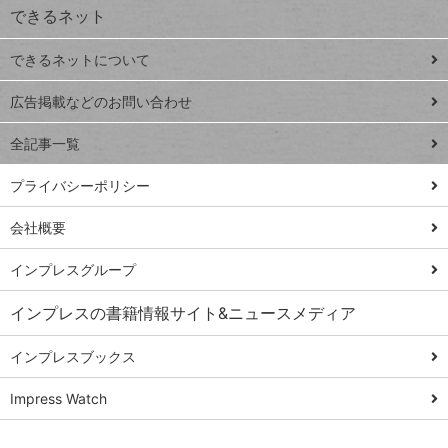
できるネット
連載
できるネットについて
Excel Q&A
close
閉じ
トイアンナ流仕
広告掲載などのお問い合わせ
る
事術
全記事一覧
PowerAutomate
ではじめる業務
プライバシーポリシー
の完全自動化
会社概要
AI議事録作成術
Windows 11
インプレスグループ
Q&A
インプレスの書籍情報サイト&ニュースメディア
Teams踏み込み
活用術
インプレスブックス
Excel講師の仕事
Impress Watch
術
エクセル時短