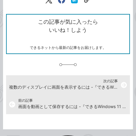
リ
X（旧
Facebook
は
ン
Twitter）
で
て
ク
で
シ
な
を
シ
ェ
ブ
この記事が気に入ったら
コ
ェ
ア
ッ
いいね！しよう
ピ
ア
ク
ー
マ
ー
ク
できるネットから最新の記事をお届けします。
に
追
加
次の記事
arrow_forward
複数のディスプレイに画面を表示するには -『できるWindows 11 2026年 改訂5版 Copilot対応』動画解説
前の記事
arrow_back
画面を動画として保存するには -『できるWindows 11 2026年 改訂5版 Copilot対応』動画解説