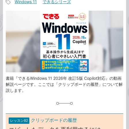
Windows 11
できるシリーズ
事
記
カ
事
テ
タ
ゴ
グ
リ
書籍『できるWindows 11 2026年 改訂5版 Copilot対応』の動画
解説ページです。ここでは「クリップボードの履歴」について解
説します。
クリップボードの履歴
レッスン82