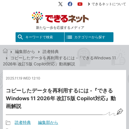
できるネットについて
X（旧
Facebook
YouTube
Twitter）
新たな一歩を応援するメディア
キーワードで検索
カテゴリーから探す
編集部から
読者特典
で
コピーしたデータを再利用するには -『できるWindows 11
き
2026年 改訂5版 Copilot対応』動画解説
る
ネ
2025.11.19 WED 12:10
ッ
ト
コピーしたデータを再利用するには -『できる
Windows 11 2026年 改訂5版 Copilot対応』動
画解説
読者特典
編集部から
記