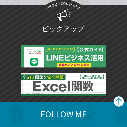
ピックアップ
FOLLOW ME
search
format_list_bulleted
検
カ
検
カ
索
テ
メ
ゴ