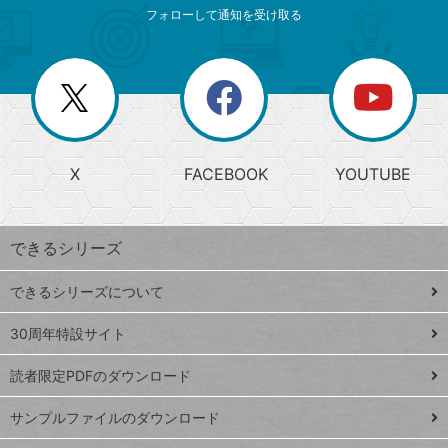
索
テ
ニ
リ
フォローして通知を受け取る
ゴ
ュ
ー
ー
一
リ
を
覧
閉
を
ー
じ
閉
か
る
じ
る
search
ら
急
X
FACEBOOK
YOUTUBE
探
上
検
昇
索
す
ワ
できるシリーズ
ー
ド
できるシリーズについて
Google
ト
スプレ
ッ
30周年特設サイト
ッドシ
プ
読者限定PDFのダウンロード
ート
ペ
iPhone
ー
サンプルファイルのダウンロード
VLOOKUP
ジ