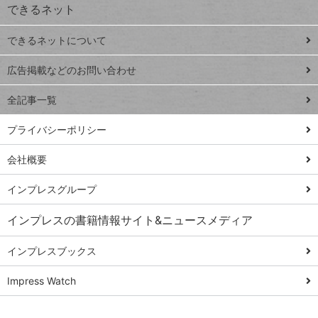
できるネット
連載
できるネットについて
Excel Q&A
close
閉じ
トイアンナ流仕
広告掲載などのお問い合わせ
る
事術
全記事一覧
PowerAutomate
ではじめる業務
プライバシーポリシー
の完全自動化
会社概要
AI議事録作成術
Windows 11
インプレスグループ
Q&A
インプレスの書籍情報サイト&ニュースメディア
Teams踏み込み
活用術
インプレスブックス
Excel講師の仕事
Impress Watch
術
エクセル時短