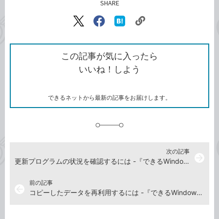
SHARE
記事をシェアする
リ
X（旧
Facebook
は
ン
Twitter）
で
て
ク
で
シ
な
を
シ
ェ
ブ
この記事が気に入ったら
コ
ェ
ア
ッ
いいね！しよう
ピ
ア
ク
ー
マ
ー
ク
できるネットから最新の記事をお届けします。
に
追
加
次の記事
arrow_forward
更新プログラムの状況を確認するには -『できるWindows 11 2026年 改訂5版 Copilot対応』動画解説
前の記事
arrow_back
コピーしたデータを再利用するには -『できるWindows 11 2026年 改訂5版 Copilot対応』動画解説