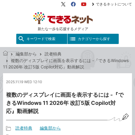
できるネットについて
X（旧
Facebook
YouTube
Twitter）
新たな一歩を応援するメディア
キーワードで検索
カテゴリーから探す
編集部から
読者特典
で
複数のディスプレイに画面を表示するには -『できるWindows
き
11 2026年 改訂5版 Copilot対応』動画解説
る
ネ
2025.11.19 WED 12:10
ッ
ト
複数のディスプレイに画面を表示するには -『で
きるWindows 11 2026年 改訂5版 Copilot対
応』動画解説
読者特典
編集部から
記