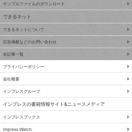
ー
サンプルファイルのダウンロード
VLOOKUP
ジ
できるネット
連載
できるネットについて
Excel Q&A
close
閉じ
トイアンナ流仕
広告掲載などのお問い合わせ
る
事術
全記事一覧
PowerAutomate
ではじめる業務
プライバシーポリシー
の完全自動化
会社概要
AI議事録作成術
Windows 11
インプレスグループ
Q&A
インプレスの書籍情報サイト&ニュースメディア
Teams踏み込み
活用術
インプレスブックス
Excel講師の仕事
Impress Watch
術