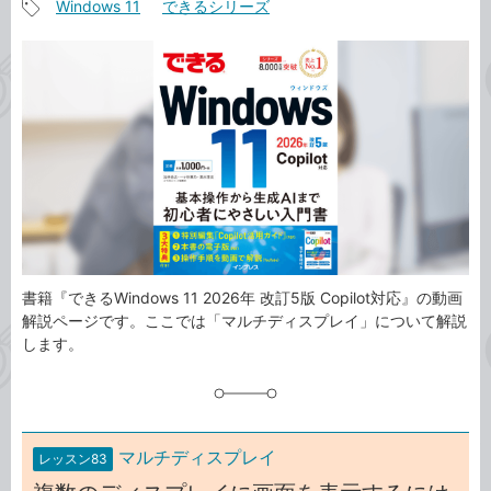
Windows 11
できるシリーズ
事
記
カ
事
テ
タ
ゴ
グ
リ
書籍『できるWindows 11 2026年 改訂5版 Copilot対応』の動画
解説ページです。ここでは「マルチディスプレイ」について解説
します。
マルチディスプレイ
レッスン83