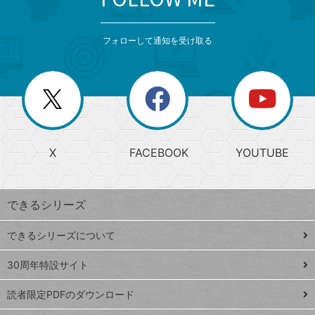
検
カ
検
カ
索
テ
メ
ゴ
索
テ
ニ
リ
フォローして通知を受け取る
ゴ
ュ
ー
ー
一
リ
を
覧
閉
を
ー
じ
閉
か
る
じ
る
search
ら
急
X
FACEBOOK
YOUTUBE
探
上
検
昇
索
す
ワ
できるシリーズ
ー
ド
できるシリーズについて
Google
ト
スプレ
ッ
30周年特設サイト
ッドシ
プ
読者限定PDFのダウンロード
ート
ペ
iPhone