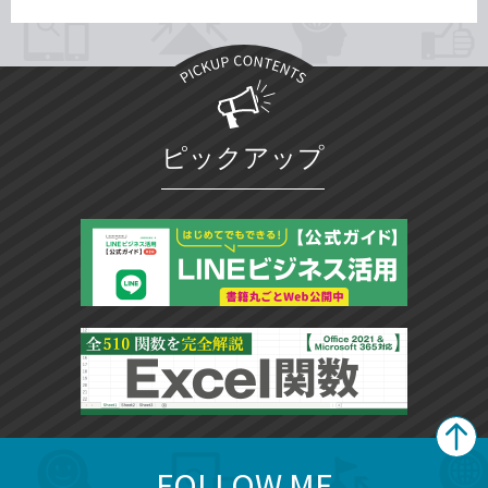
ピックアップ
FOLLOW ME
search
format_list_bulleted