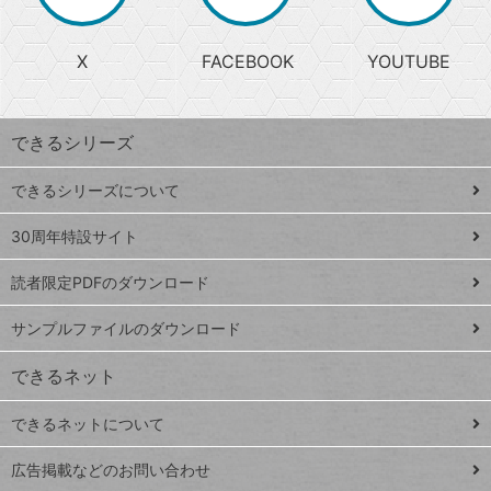
か
る
じ
る
search
ら
急
X
FACEBOOK
YOUTUBE
探
上
検
昇
索
す
ワ
できるシリーズ
ー
ド
できるシリーズについて
Google
ト
スプレ
ッ
30周年特設サイト
ッドシ
プ
読者限定PDFのダウンロード
ート
ペ
iPhone
ー
サンプルファイルのダウンロード
VLOOKUP
ジ
できるネット
連載
できるネットについて
Excel Q&A
close
閉じ
トイアンナ流仕
広告掲載などのお問い合わせ
る