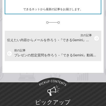
ー
ク
できるネットから最新の記事をお届けします。
に
追
加
次の記事
arrow_forward
伝えたい内容からメールを作ろう -『できるGemini』動画解説
前の記事
arrow_back
プレゼンの想定質問を作ろう -『できるGemini』動画解説
ピックアップ