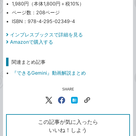
1,980円（本体1,800円＋税10%）
ページ数：208ページ
ISBN：978-4-295-02349-4
インプレスブックスで詳細を見る
Amazonで購入する
関連まとめ記事
『できるGemini』動画解説まとめ
SHARE
記事をシェアする
リ
X（旧
Facebook
は
ン
Twitter）
で
て
ク
で
シ
な
を
シ
ェ
ブ
この記事が気に入ったら
コ
ェ
ア
ッ
いいね！しよう
ピ
ア
ク
ー
マ