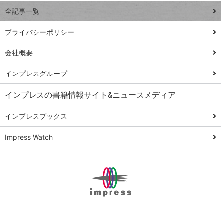
事術
全記事一覧
PowerAutomate
ではじめる業務
プライバシーポリシー
の完全自動化
会社概要
AI議事録作成術
Windows 11
インプレスグループ
Q&A
インプレスの書籍情報サイト&ニュースメディア
Teams踏み込み
活用術
インプレスブックス
Excel講師の仕事
Impress Watch
術
エクセル時短
パワポ時短
Windows Tips
神保町ペロリ旅
俺のメルカリ