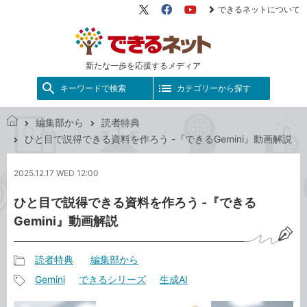
できるネットについて
X（旧
Facebook
YouTube
Twitter）
新たな一歩を応援するメディア
キーワードで検索
カテゴリーから探す
編集部から
読者特典
で
ひと目で説得できる資料を作ろう -『できるGemini』動画解説
き
る
2025.12.17 WED 12:00
ネ
ッ
ひと目で説得できる資料を作ろう -『できる
ト
Gemini』動画解説
読者特典
編集部から
記
Gemini
できるシリーズ
生成AI
事
記
カ