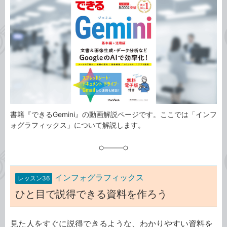
事
テ
タ
ゴ
グ
リ
書籍『できるGemini』の動画解説ページです。ここでは「インフ
ォグラフィックス」について解説します。
インフォグラフィックス
レッスン36
ひと目で説得できる資料を作ろう
見た人をすぐに説得できるような、わかりやすい資料を