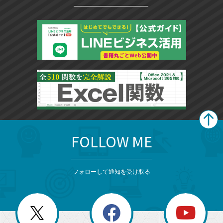
FOLLOW ME
search
format_list_bulleted
検
カ
検
カ
索
テ
メ
ゴ
索
テ
ニ
リ
フォローして通知を受け取る
ゴ
ュ
ー
ー
一
リ
を
覧
閉
を
ー
じ
閉