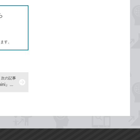
ら
します。
次の記事
arrow_forward
数式を生成するには -『できるGemini』動画解説