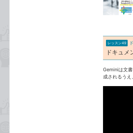
な
テ
ブ
ゴ
ッ
リ
ク
マ
ー
レッスン49
ク
ドキュメ
に
追
加
Gemini
成されるうえ