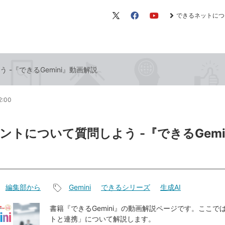
できるネットにつ
X（旧
Facebook
YouTube
Twitter）
-『できるGemini』動画解説
2:00
ントについて質問しよう -『できるGemi
編集部から
Gemini
できるシリーズ
生成AI
記
事
書籍『できるGemini』の動画解説ページです。ここで
トと連携」について解説します。
タ