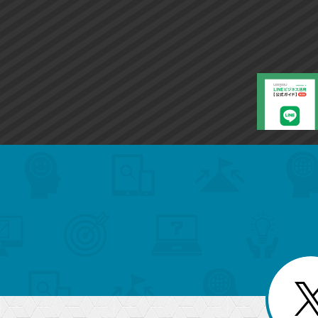
search
format_list_bulleted
検
カ
検
カ
索
テ
メ
ゴ
索
テ
ニ
リ
ュ
ー
ゴ
ー
一
を
覧
リ
閉
を
じ
閉
ー
る
じ
る