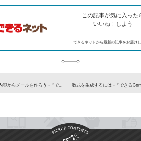
ク
で
シ
な
を
シ
ェ
ブ
この記事が気に入った
コ
ェ
ア
ッ
ピ
ア
ク
いいね！しよう
ー
マ
ー
ク
できるネットから最新の記事をお届け
に
追
加
伝えたい内容からメールを作ろう -『できるGemini』動画解説