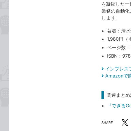
を凝縮した一
業務の自動化
します。
著者：清水
1,980円（
ページ数：
ISBN：978
インプレス
Amazon
関連まとめ
『できるGe
SHARE
記事をシ
T