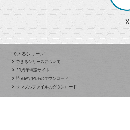
か
ら
急上昇ワード
X
探
Googleスプレッドシート
iPhone
VLOOKUP
す
できるシリーズ
close
できるシリーズについて
閉
ト
じ
ッ
30周年特設サイト
る
プ
読者限定PDFのダウンロード
ペ
サンプルファイルのダウンロード
ー
ジ
連載
Excel Q&A