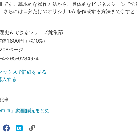
冊です。基本的な操作方法から、具体的なビジネスシーンでの
、さらには自分だけのオリジナルAIを作成する方法まで余すと
理史＆できるシリーズ編集部
本体1,800円＋税10%）
208ページ
-4-295-02349-4
ブックスで詳細を見る
で購入する
記事
mini』動画解説まとめ
リ
X（旧
Facebook
は
ェアする
ン
witter）
で
て