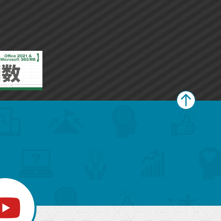
ペ
ー
ジ
上
部
へ