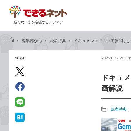
新たな一歩を応援するメディア
編集部から
読者特典
ドキュメントについて質問しよう 
で
き
る
SHARE
2025.12.17 WED 1
記
ネ
事
ッ
を
X（旧
ト
ドキュメ
シ
Twitter）
ェ
画解説
で
ア
Facebook
す
シ
で
る
ェ
シ
LINE
読者特典
ア
ェ
で
記
ア
送
は
事
る
て
カ