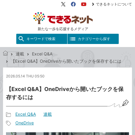
できるネットについて
X（旧
Facebook
YouTube
Twitter）
新たな一歩を応援するメディア
キーワードで検索
カテゴリーから探す
連載
Excel Q&A
で
【Excel Q&A】OneDriveから開いたブックを保存するには
き
る
2026.05.14 THU 05:50
ネ
ッ
【Excel Q&A】OneDriveから開いたブックを保
ト
存するには
Excel Q&A
連載
記
OneDrive
事
記
カ