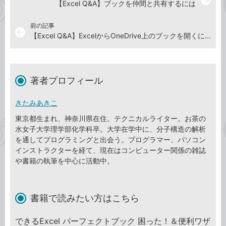
【Excel Q&A】ブックを仲間と共有するには
前の記事
arrow_back
【Excel Q&A】ExcelからOneDrive上のブックを開くには
著者プロフィール
きたみあきこ
東京都生まれ、神奈川県在住。テクニカルライター。お茶の
水女子大学理学部化学科卒。大学在学中に、分子構造の解析
を通してプログラミングと出会う。プログラマー、パソコン
インストラクターを経て、現在はコンピューター関係の雑誌
や書籍の執筆を中心に活動中。
書籍で読みたい方はこちら
できるExcel パーフェクトブック 困った！＆便利ワザ