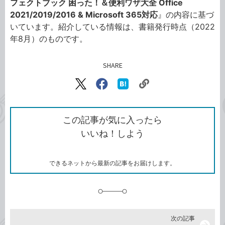
フェクトブック 困った！＆便利ワザ大全 Office
2021/2019/2016 & Microsoft 365対応
』の内容に基づ
いています。紹介している情報は、書籍発行時点（2022
年8月）のものです。
SHARE
記事をシェアする
リ
X（旧
Facebook
は
ン
Twitter）
で
て
ク
で
シ
な
を
シ
ェ
ブ
この記事が気に入ったら
コ
ェ
ア
ッ
いいね！しよう
ピ
ア
ク
ー
マ
ー
ク
できるネットから最新の記事をお届けします。
に
追
加
次の記事
arrow_forward