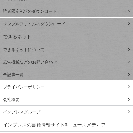
ッドシ
プ
読者限定PDFのダウンロード
ート
ペ
iPhone
ー
サンプルファイルのダウンロード
VLOOKUP
ジ
できるネット
連載
できるネットについて
Excel Q&A
close
閉じ
トイアンナ流仕
広告掲載などのお問い合わせ
る
事術
全記事一覧
PowerAutomate
ではじめる業務
プライバシーポリシー
の完全自動化
会社概要
AI議事録作成術
Windows 11
インプレスグループ
Q&A
インプレスの書籍情報サイト&ニュースメディア
Teams踏み込み