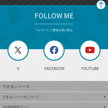
FOLLOW ME
search
format_list_bulleted
検
カ
検
カ
索
テ
メ
ゴ
索
テ
ニ
リ
フォローして通知を受け取る
ゴ
ュ
ー
ー
一
リ
を
覧
閉
を
ー
じ
閉
か
る
じ
る
search
ら
急
X
FACEBOOK
YOUTUBE
探
上
検
昇
索
す
ワ
できるシリーズ
ー
ド
できるシリーズについて
Google
ト
スプレ
ッ
30周年特設サイト