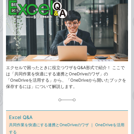
事
テ
タ
ゴ
グ
リ
エクセルで困ったときに役立つワザをQ&A形式で紹介！ ここで
は「共同作業を快適にする連携とOneDriveのワザ」の
「OneDriveを活用する」から、「OneDriveから開いたブックを
保存するには」について解説します。
Excel Q&A
共同作業を快適にする連携とOneDriveのワザ ｜
OneDriveを活用
する