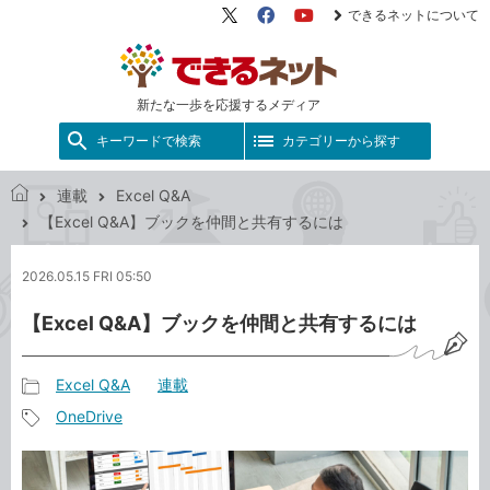
できるネットについて
X（旧
Facebook
YouTube
Twitter）
新たな一歩を応援するメディア
キーワードで検索
カテゴリーから探す
連載
Excel Q&A
で
【Excel Q&A】ブックを仲間と共有するには
き
る
2026.05.15 FRI 05:50
ネ
ッ
【Excel Q&A】ブックを仲間と共有するには
ト
Excel Q&A
連載
記
OneDrive
事
記
カ
事
テ
タ