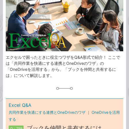
ゴ
グ
リ
エクセルで困ったときに役立つワザをQ&A形式で紹介！ ここで
は「共同作業を快適にする連携とOneDriveのワザ」の
「OneDriveを活用する」から、「ブックを仲間と共有するに
は」について解説します。
Excel Q&A
共同作業を快適にする連携とOneDriveのワザ ｜
OneDriveを活用
する
ブックを仲間と共有するには
Q：759