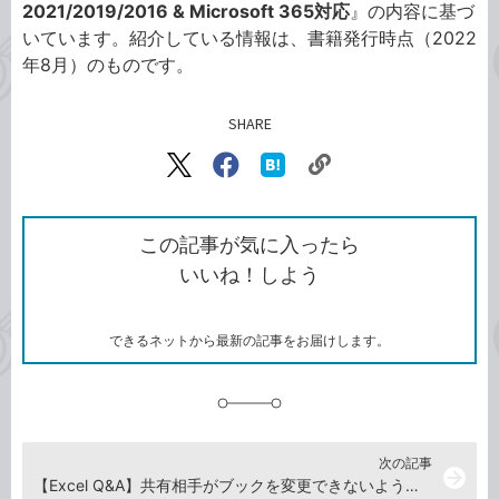
2021/2019/2016 & Microsoft 365対応
』の内容に基づ
いています。紹介している情報は、書籍発行時点（2022
年8月）のものです。
SHARE
記事をシェアする
リ
X（旧
Facebook
は
ン
Twitter）
で
て
ク
で
シ
な
を
シ
ェ
ブ
この記事が気に入ったら
コ
ェ
ア
ッ
いいね！しよう
ピ
ア
ク
ー
マ
ー
ク
できるネットから最新の記事をお届けします。
に
追
加
次の記事
arrow_forward
【Excel Q&A】共有相手がブックを変更できないようにするには