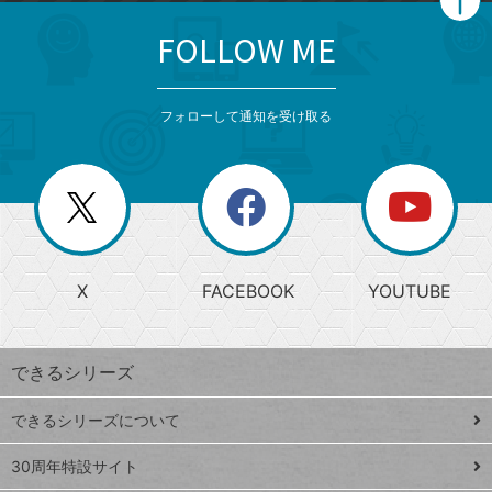
FOLLOW ME
search
format_list_bulleted
検
カ
検
カ
索
テ
メ
ゴ
索
テ
ニ
リ
フォローして通知を受け取る
ゴ
ュ
ー
ー
一
リ
を
覧
閉
を
ー
じ
閉
か
る
じ
る
search
ら
急
X
FACEBOOK
YOUTUBE
探
上
検
昇
索
す
ワ
できるシリーズ
ー
ド
できるシリーズについて
Google
ト
スプレ
ッ
30周年特設サイト
ッドシ