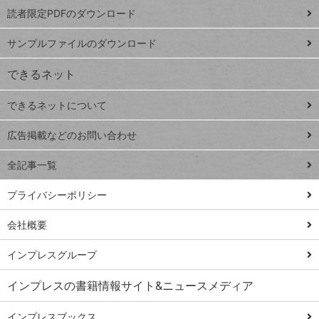
プ
読者限定PDFのダウンロード
ート
ペ
iPhone
ー
サンプルファイルのダウンロード
VLOOKUP
ジ
できるネット
連載
できるネットについて
Excel Q&A
close
閉じ
トイアンナ流仕
広告掲載などのお問い合わせ
る
事術
全記事一覧
PowerAutomate
ではじめる業務
プライバシーポリシー
の完全自動化
会社概要
AI議事録作成術
Windows 11
インプレスグループ
Q&A
インプレスの書籍情報サイト&ニュースメディア
Teams踏み込み
活用術
インプレスブックス