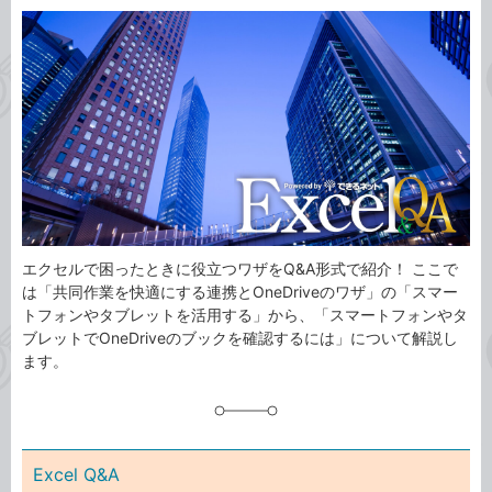
カ
事
テ
タ
ゴ
グ
リ
エクセルで困ったときに役立つワザをQ&A形式で紹介！ ここで
は「共同作業を快適にする連携とOneDriveのワザ」の「スマー
トフォンやタブレットを活用する」から、「スマートフォンやタ
ブレットでOneDriveのブックを確認するには」について解説し
ます。
Excel Q&A