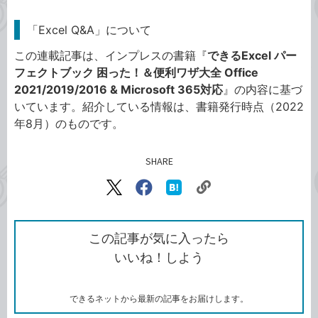
「Excel Q&A」について
この連載記事は、インプレスの書籍『
できるExcel パー
フェクトブック 困った！＆便利ワザ大全 Office
2021/2019/2016 & Microsoft 365対応
』の内容に基づ
いています。紹介している情報は、書籍発行時点（2022
年8月）のものです。
SHARE
記事をシェアする
リ
X（旧
Facebook
は
ン
Twitter）
で
て
ク
で
シ
な
を
シ
ェ
ブ
この記事が気に入ったら
コ
ェ
ア
ッ
いいね！しよう
ピ
ア
ク
ー
マ
ー
ク
できるネットから最新の記事をお届けします。
に