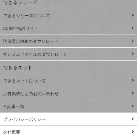
できるシリーズ
ー
ド
できるシリーズについて
Google
ト
スプレ
ッ
30周年特設サイト
ッドシ
プ
読者限定PDFのダウンロード
ート
ペ
iPhone
ー
サンプルファイルのダウンロード
VLOOKUP
ジ
できるネット
連載
できるネットについて
Excel Q&A
close
閉じ
トイアンナ流仕
広告掲載などのお問い合わせ
る
事術
全記事一覧
PowerAutomate
ではじめる業務
プライバシーポリシー
の完全自動化
会社概要
AI議事録作成術