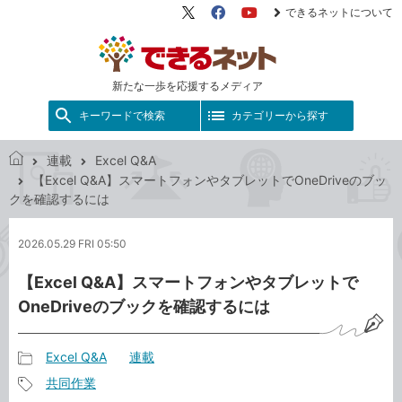
できるネットについて
X（旧
Facebook
YouTube
Twitter）
新たな一歩を応援するメディア
キーワードで検索
カテゴリーから探す
連載
Excel Q&A
で
【Excel Q&A】スマートフォンやタブレットでOneDriveのブッ
き
クを確認するには
る
ネ
2026.05.29 FRI 05:50
ッ
ト
【Excel Q&A】スマートフォンやタブレットで
OneDriveのブックを確認するには
Excel Q&A
連載
記
共同作業
事
記