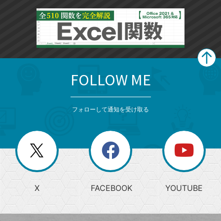
FOLLOW ME
search
format_list_bulleted
検
カ
検
カ
索
テ
メ
ゴ
索
テ
ニ
リ
フォローして通知を受け取る
ゴ
ュ
ー
ー
一
リ
を
覧
閉
を
ー
じ
閉
か
る
じ
る
search
ら
急
X
FACEBOOK
YOUTUBE
探
上
検
昇
索
す
ワ