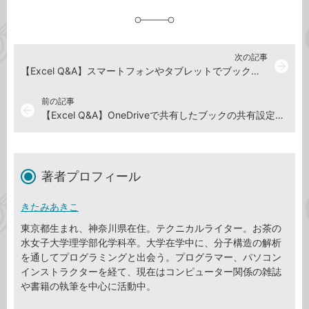
追
加
次の記事
arrow_forward
【Excel Q&A】スマートフォンやタブレットでブックを編集するには
前の記事
arrow_back
【Excel Q&A】OneDriveで共有したブックの共有設定を解除するには
著者プロフィール
きたみあきこ
東京都生まれ、神奈川県在住。テクニカルライター。お茶の
水女子大学理学部化学科卒。大学在学中に、分子構造の解析
を通してプログラミングと出会う。プログラマー、パソコン
インストラクターを経て、現在はコンピューター関係の雑誌
や書籍の執筆を中心に活動中。